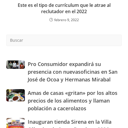
Este es el tipo de currículum que le atrae al
reclutador en el 2022
febrero 9, 2022
Pre
Es
to
clo
the
Pro
Pro Consumidor expandirá su
sea
Consumidor
presencia con nuevasoficinas en San
pan
expandirá
José de Ocoa y Hermanas Mirabal
su
presencia
Amas
Amas de casas «gritan» por los altos
con
de
nuevasoficinas
precios de los alimentos y llaman
casas
en
población a cacerolazos
«gritan»
San
por
José
Inauguran
Inauguran tienda Sirena en la Villa
los
de
tienda
altos