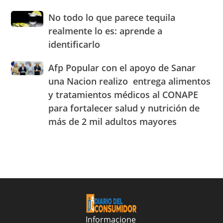
de
de
No
No todo lo que parece tequila
los
Experiencia
todo
principales
realmente lo es: aprende a
OMODA
lo
combustibles
|
identificarlo
que
durante
JAECO
parece
la
Afp
Afp Popular con el apoyo de Sanar
tequila
semana
Popular
realmente
una Nacion realizo entrega alimentos
del
con
lo
25
y tratamientos médicos al CONAPE
el
es:
al
para fortalecer salud y nutrición de
apoyo
aprende
31
de
a
más de 2 mil adultos mayores
de
Sanar
identificarlo
julio
una
de
Nacion
2026
realizo
entrega
alimentos
y
tratamientos
médicos
Informacione
al