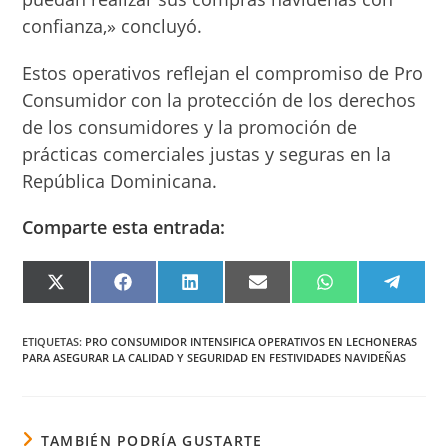
confianza,» concluyó.
Estos operativos reflejan el compromiso de Pro
Consumidor con la protección de los derechos
de los consumidores y la promoción de
prácticas comerciales justas y seguras en la
República Dominicana.
Comparte esta entrada:
COMPARTIR
COMPARTIR
COMPARTIR
COMPARTIR
COMPARTIR
COMPA
EN
EN
EN
EN
EN
EN
X
FACEBOOK
LINKEDIN
EMAIL
WHATSAPP
TELEG
(TWITTER)
ETIQUETAS
:
PRO CONSUMIDOR INTENSIFICA OPERATIVOS EN LECHONERAS
PARA ASEGURAR LA CALIDAD Y SEGURIDAD EN FESTIVIDADES NAVIDEÑAS
TAMBIÉN PODRÍA GUSTARTE