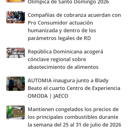
Olímpica de Santo Domingo 2026
Ocoa
Sirena
precios
y
en
de
Hermanas
Compañías
Compañías de cobranza acuerdan con
la
los
Mirabal
de
Pro Consumidor actuación
Villa
alimentos
cobranza
Olímpica
humanizada y dentro de los
y
acuerdan
de
llaman
parámetros legales de RD
con
Santo
población
Pro
Domingo
a
Consumidor
República
República Dominicana acogerá
2026
cacerolazos
actuación
Dominicana
cónclave regional sobre
humanizada
acogerá
abastecimiento de alimentos
y
cónclave
dentro
regional
AUTOMIA
AUTOMIA inaugura junto a Blady
de
sobre
inaugura
los
abastecimiento
Beato el cuarto Centro de Experiencia
junto
parámetros
de
OMODA | JAECO
a
legales
alimentos
Blady
de
Mantienen
Mantienen congelados los precios de
Beato
RD
congelados
el
los principales combustibles durante
los
cuarto
la semana del 25 al 31 de julio de 2026
precios
Centro