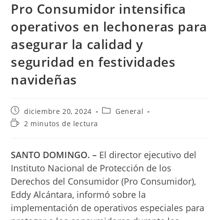
Pro Consumidor intensifica
operativos en lechoneras para
asegurar la calidad y
seguridad en festividades
navideñas
Publicación
Categoría
diciembre 20, 2024
General
de
de
Tiempo
2 minutos de lectura
la
la
de
entrada:
entrada:
lectura:
SANTO DOMINGO. –
El director ejecutivo del
Instituto Nacional de Protección de los
Derechos del Consumidor (Pro Consumidor),
Eddy Alcántara, informó sobre la
implementación de operativos especiales para