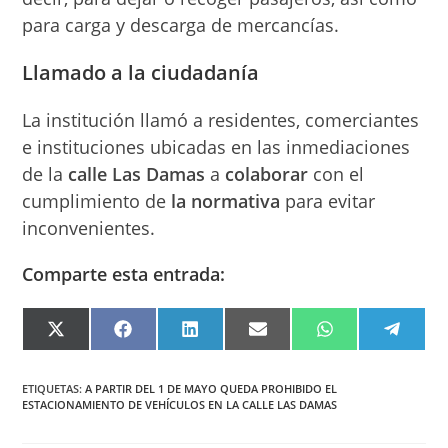
para carga y descarga de mercancías.
Llamado a la
ciudadanía
La institución llamó a residentes, comerciantes
e instituciones ubicadas en las inmediaciones
de la
calle Las Damas
a
colaborar
con el
cumplimiento de
la normativa
para evitar
inconvenientes.
Comparte esta entrada:
COMPARTIR
COMPARTIR
COMPARTIR
COMPARTIR
COMPARTIR
COMPA
EN
EN
EN
EN
EN
EN
X
FACEBOOK
LINKEDIN
EMAIL
WHATSAPP
TELEG
(TWITTER)
ETIQUETAS
:
A PARTIR DEL 1 DE MAYO QUEDA PROHIBIDO EL
ESTACIONAMIENTO DE VEHÍCULOS EN LA CALLE LAS DAMAS