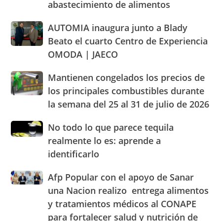
abastecimiento de alimentos
y
cónclave
dentro
regional
AUTOMIA
AUTOMIA inaugura junto a Blady
de
sobre
inaugura
los
abastecimiento
Beato el cuarto Centro de Experiencia
junto
parámetros
de
OMODA | JAECO
a
legales
alimentos
Blady
de
Mantienen
Mantienen congelados los precios de
Beato
RD
congelados
el
los principales combustibles durante
los
cuarto
la semana del 25 al 31 de julio de 2026
precios
Centro
de
de
No
No todo lo que parece tequila
los
Experiencia
todo
principales
realmente lo es: aprende a
OMODA
lo
combustibles
|
identificarlo
que
durante
JAECO
parece
la
Afp
Afp Popular con el apoyo de Sanar
tequila
semana
Popular
realmente
una Nacion realizo entrega alimentos
del
con
lo
25
y tratamientos médicos al CONAPE
el
es:
al
para fortalecer salud y nutrición de
apoyo
aprende
31