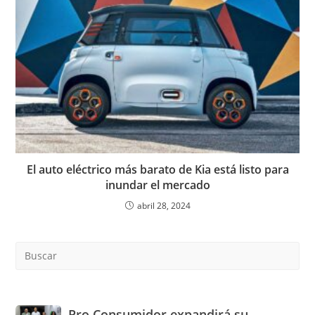
El auto eléctrico más barato de Kia está listo para
inundar el mercado
abril 28, 2024
Pre
Es
to
clo
the
Pro
Pro Consumidor expandirá su