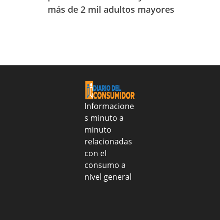
de
a
más de 2 mil adultos mayores
de
Sanar
identificarlo
julio
una
de
Nacion
2026
realizo
entrega
alimentos
y
tratamientos
médicos
Informacione
al
s minuto a
CONAPE
minuto
para
fortalecer
relacionadas
salud
con el
y
consumo a
nutrición
nivel general
de
más
de
2