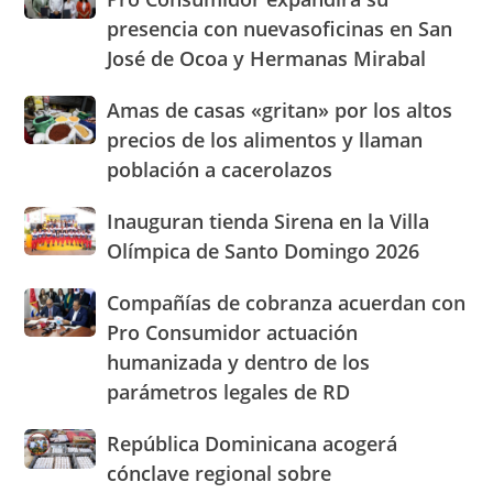
sea
Consumidor
presencia con nuevasoficinas en San
pan
expandirá
José de Ocoa y Hermanas Mirabal
su
presencia
Amas
Amas de casas «gritan» por los altos
con
de
nuevasoficinas
precios de los alimentos y llaman
casas
en
población a cacerolazos
«gritan»
San
por
José
Inauguran
Inauguran tienda Sirena en la Villa
los
de
tienda
altos
Olímpica de Santo Domingo 2026
Ocoa
Sirena
precios
y
en
de
Hermanas
Compañías
Compañías de cobranza acuerdan con
la
los
Mirabal
de
Pro Consumidor actuación
Villa
alimentos
cobranza
Olímpica
humanizada y dentro de los
y
acuerdan
de
llaman
parámetros legales de RD
con
Santo
población
Pro
Domingo
a
Consumidor
República
República Dominicana acogerá
2026
cacerolazos
actuación
Dominicana
cónclave regional sobre
humanizada
acogerá