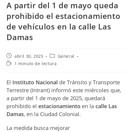
A partir del 1 de mayo queda
prohibido el estacionamiento
de vehículos en la calle Las
Damas
Publicación
Categoría
abril 30, 2025
General
de
de
Tiempo
1 minuto de lectura
la
la
de
entrada:
entrada:
lectura:
El
Instituto
Nacional
de Tránsito y Transporte
Terrestre (Intrant) informó este miércoles que,
a partir del 1 de mayo de 2025, quedará
prohibido el
estacionamiento
en la
calle Las
Damas
, en la Ciudad Colonial.
La medida busca mejorar