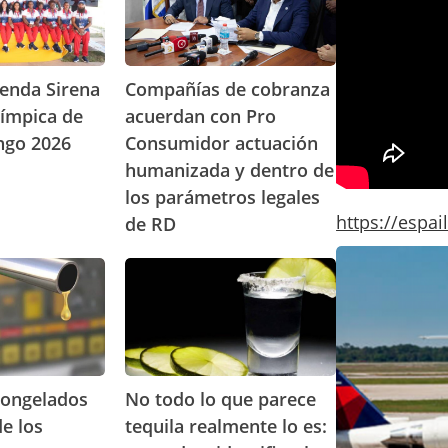
p
a
ñ
í
ienda Sirena
Compañías de cobranza
a
Olímpica de
acuerdan con Pro
s
ngo 2026
Consumidor actuación
d
e
humanizada y dentro de
c
los parámetros legales
o
https://espa
de RD
b
r
D
N
a
e
o
n
l
t
z
t
o
a
a
d
a
i
o
c
n
l
congelados
No todo lo que parece
u
v
o
e
de los
tequila realmente lo es:
e
q
r
s