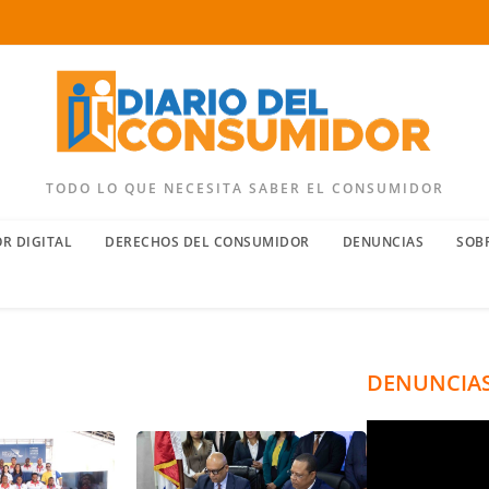
TODO LO QUE NECESITA SABER EL CONSUMIDOR
R DIGITAL
DERECHOS DEL CONSUMIDOR
DENUNCIAS
SOB
DENUNCIA
C
o
m