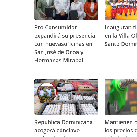
C
u
o
g
n
u
s
r
Pro Consumidor
Inauguran t
u
a
expandirá su presencia
en la Villa 
m
n
con nuevasoficinas en
Santo Domi
i
t
d
i
San José de Ocoa y
o
e
Hermanas Mirabal
r
n
e
d
x
a
R
M
p
S
e
a
a
i
p
n
n
r
ú
t
d
e
b
i
i
n
l
e
r
a
i
n
República Dominicana
Mantienen 
á
e
c
e
s
n
acogerá cónclave
los precios 
a
n
u
l