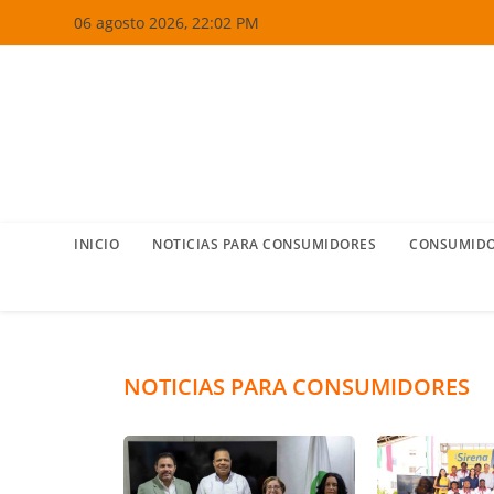
Ir
06 agosto 2026, 22:02 PM
al
contenido
INICIO
NOTICIAS PARA CONSUMIDORES
CONSUMIDO
NOTICIAS PARA CONSUMIDORES
P
I
r
n
o
a