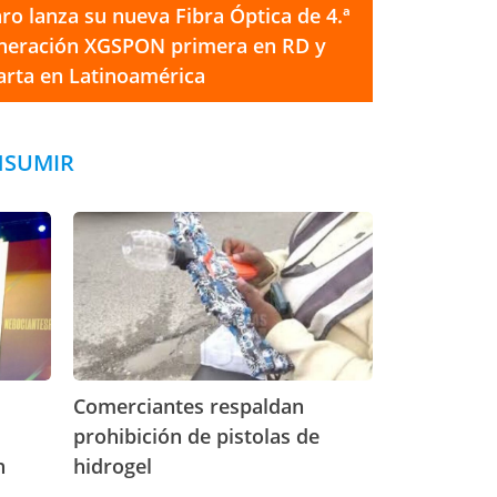
aro lanza su nueva Fibra Óptica de 4.ª
neración XGSPON primera en RD y
arta en Latinoamérica
NSUMIR
C
o
m
e
r
c
i
a
Comerciantes respaldan
n
t
prohibición de pistolas de
e
n
hidrogel
s