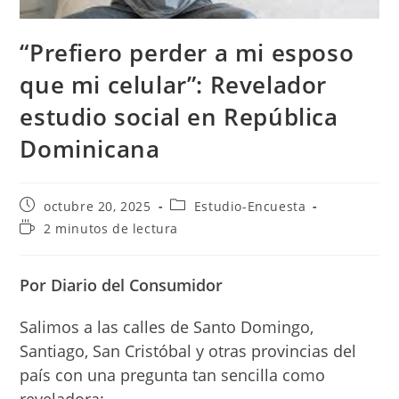
“Prefiero perder a mi esposo
que mi celular”: Revelador
estudio social en República
Dominicana
Publicación
Categoría
octubre 20, 2025
Estudio-Encuesta
de
de
Tiempo
2 minutos de lectura
la
la
de
entrada:
entrada:
lectura:
Por Diario del Consumidor
Salimos a las calles de Santo Domingo,
Santiago, San Cristóbal y otras provincias del
país con una pregunta tan sencilla como