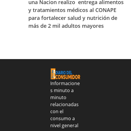
realmente
una Nacion realizo entrega alimentos
del
con
lo
25
y tratamientos médicos al CONAPE
el
es:
al
para fortalecer salud y nutrición de
apoyo
aprende
31
de
a
más de 2 mil adultos mayores
de
Sanar
identificarlo
julio
una
de
Nacion
2026
realizo
entrega
alimentos
y
tratamientos
médicos
Informacione
al
s minuto a
CONAPE
minuto
para
fortalecer
relacionadas
salud
con el
y
consumo a
nutrición
nivel general
de