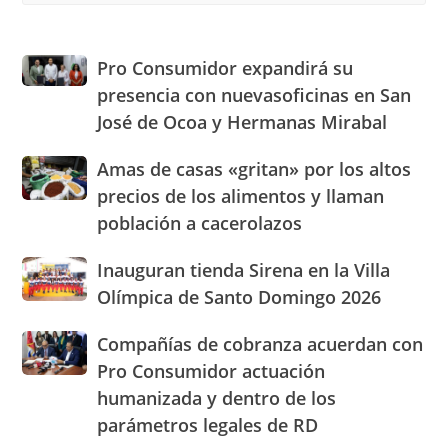
to
clo
the
Pro
Pro Consumidor expandirá su
sea
Consumidor
presencia con nuevasoficinas en San
pan
expandirá
José de Ocoa y Hermanas Mirabal
su
presencia
Amas
Amas de casas «gritan» por los altos
con
de
nuevasoficinas
precios de los alimentos y llaman
casas
en
población a cacerolazos
«gritan»
San
por
José
Inauguran
Inauguran tienda Sirena en la Villa
los
de
tienda
altos
Olímpica de Santo Domingo 2026
Ocoa
Sirena
precios
y
en
de
Hermanas
Compañías
Compañías de cobranza acuerdan con
la
los
Mirabal
de
Pro Consumidor actuación
Villa
alimentos
cobranza
Olímpica
humanizada y dentro de los
y
acuerdan
de
llaman
parámetros legales de RD
con
Santo
población
Pro