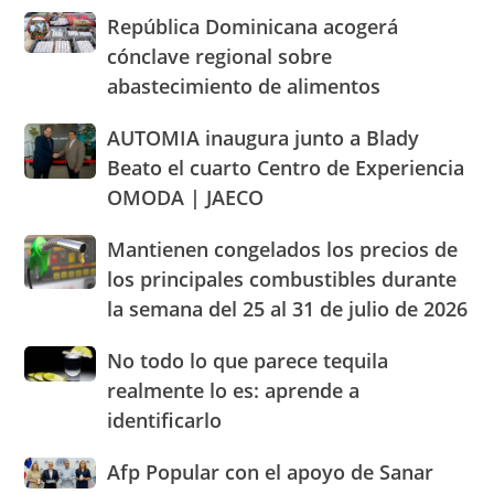
Domingo
a
Consumidor
República
República Dominicana acogerá
2026
cacerolazos
actuación
Dominicana
cónclave regional sobre
humanizada
acogerá
abastecimiento de alimentos
y
cónclave
dentro
regional
AUTOMIA
AUTOMIA inaugura junto a Blady
de
sobre
inaugura
los
abastecimiento
Beato el cuarto Centro de Experiencia
junto
parámetros
de
OMODA | JAECO
a
legales
alimentos
Blady
de
Mantienen
Mantienen congelados los precios de
Beato
RD
congelados
el
los principales combustibles durante
los
cuarto
la semana del 25 al 31 de julio de 2026
precios
Centro
de
de
No
No todo lo que parece tequila
los
Experiencia
todo
principales
realmente lo es: aprende a
OMODA
lo
combustibles
|
identificarlo
que
durante
JAECO
parece
la
Afp
Afp Popular con el apoyo de Sanar
tequila
semana
Popular