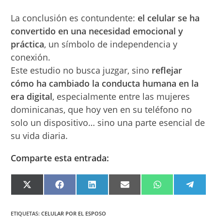
La conclusión es contundente:
el celular se ha
convertido en una necesidad emocional y
práctica
, un símbolo de independencia y
conexión.
Este estudio no busca juzgar, sino
reflejar
cómo ha cambiado la conducta humana en la
era digital
, especialmente entre las mujeres
dominicanas, que hoy ven en su teléfono no
solo un dispositivo… sino una parte esencial de
su vida diaria.
Comparte esta entrada:
COMPARTIR
COMPARTIR
COMPARTIR
COMPARTIR
COMPARTIR
COMPA
EN
EN
EN
EN
EN
EN
X
FACEBOOK
LINKEDIN
EMAIL
WHATSAPP
TELEG
(TWITTER)
ETIQUETAS
:
CELULAR POR EL ESPOSO