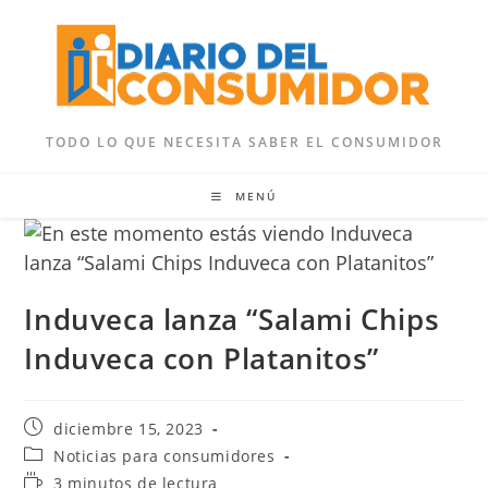
Ir
al
contenido
TODO LO QUE NECESITA SABER EL CONSUMIDOR
MENÚ
Induveca lanza “Salami Chips
Induveca con Platanitos”
Publicación
diciembre 15, 2023
de
Categoría
Noticias para consumidores
la
de
Tiempo
3 minutos de lectura