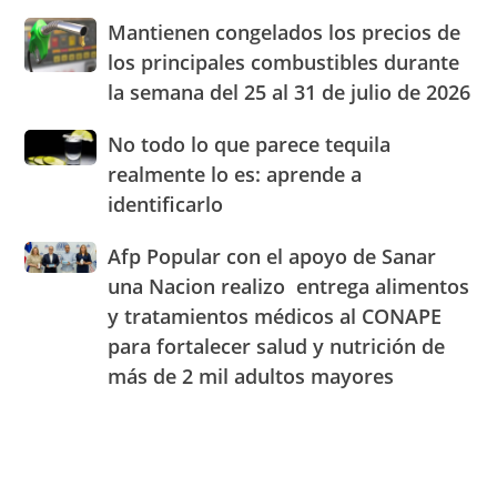
Blady
de
Mantienen
Mantienen congelados los precios de
Beato
RD
congelados
el
los principales combustibles durante
los
cuarto
la semana del 25 al 31 de julio de 2026
precios
Centro
de
de
No
No todo lo que parece tequila
los
Experiencia
todo
principales
realmente lo es: aprende a
OMODA
lo
combustibles
|
identificarlo
que
durante
JAECO
parece
la
Afp
Afp Popular con el apoyo de Sanar
tequila
semana
Popular
realmente
una Nacion realizo entrega alimentos
del
con
lo
25
y tratamientos médicos al CONAPE
el
es:
al
para fortalecer salud y nutrición de
apoyo
aprende
31
de
a
más de 2 mil adultos mayores
de
Sanar
identificarlo
julio
una
de
Nacion
2026
realizo
entrega