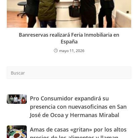
Banreservas realizará Feria Inmobiliaria en
España
mayo 11, 2026
Pre
Es
to
clo
the
Pro
Pro Consumidor expandirá su
sea
Consumidor
presencia con nuevasoficinas en San
pan
expandirá
José de Ocoa y Hermanas Mirabal
su
presencia
Amas
Amas de casas «gritan» por los altos
con
de
nuevasoficinas
precios de los alimentos y llaman