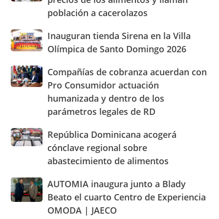
casas
en
población a cacerolazos
«gritan»
San
por
José
Inauguran
Inauguran tienda Sirena en la Villa
los
de
tienda
altos
Olímpica de Santo Domingo 2026
Ocoa
Sirena
precios
y
en
de
Hermanas
Compañías
Compañías de cobranza acuerdan con
la
los
Mirabal
de
Pro Consumidor actuación
Villa
alimentos
cobranza
Olímpica
humanizada y dentro de los
y
acuerdan
de
llaman
parámetros legales de RD
con
Santo
población
Pro
Domingo
a
Consumidor
República
República Dominicana acogerá
2026
cacerolazos
actuación
Dominicana
cónclave regional sobre
humanizada
acogerá
abastecimiento de alimentos
y
cónclave
dentro
regional
AUTOMIA
AUTOMIA inaugura junto a Blady
de
sobre
inaugura
los
abastecimiento
Beato el cuarto Centro de Experiencia
junto
parámetros
de
OMODA | JAECO
a
legales
alimentos