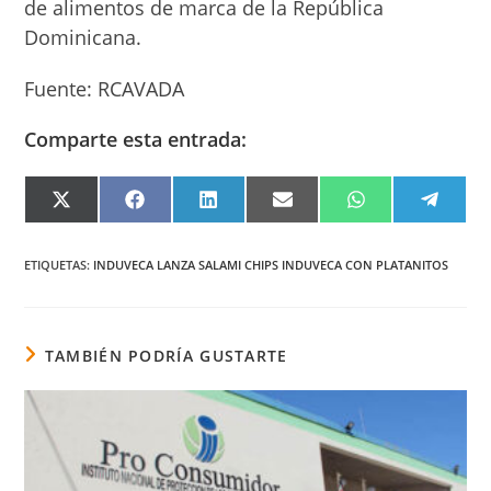
de alimentos de marca de la República
Dominicana.
Fuente: RCAVADA
Comparte esta entrada:
COMPARTIR
COMPARTIR
COMPARTIR
COMPARTIR
COMPARTIR
COMPA
EN
EN
EN
EN
EN
EN
X
FACEBOOK
LINKEDIN
EMAIL
WHATSAPP
TELEG
(TWITTER)
ETIQUETAS
:
INDUVECA LANZA SALAMI CHIPS INDUVECA CON PLATANITOS
TAMBIÉN PODRÍA GUSTARTE