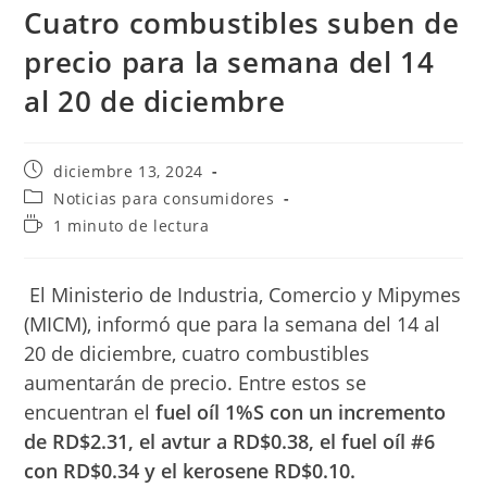
Cuatro combustibles suben de
precio para la semana del 14
al 20 de diciembre
Publicación
diciembre 13, 2024
de
Categoría
Noticias para consumidores
la
de
Tiempo
1 minuto de lectura
entrada:
la
de
entrada:
lectura:
El
Ministerio de Industria, Comercio y Mipymes
(MICM), informó que para la semana del 14 al
20 de diciembre, cuatro combustibles
aumentarán de precio. Entre estos se
encuentran el
fuel oíl 1%S con un incremento
de RD$2.31, el avtur a RD$0.38, el fuel oíl #6
con RD$0.34 y el kerosene RD$0.10.