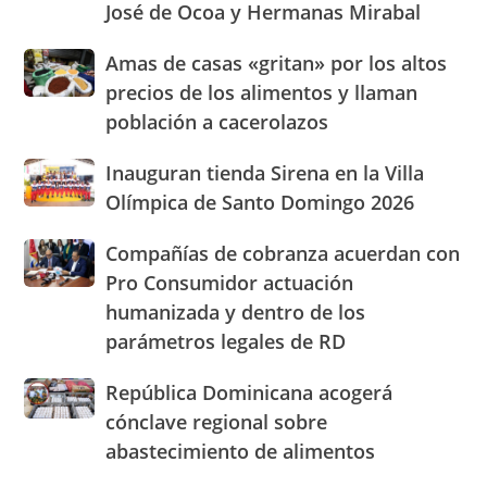
José de Ocoa y Hermanas Mirabal
su
a
presencia
30,000
Amas
Amas de casas «gritan» por los altos
con
pies
de
nuevasoficinas
precios de los alimentos y llaman
de
casas
en
altura
población a cacerolazos
«gritan»
San
rumbo
por
José
al
Inauguran
Inauguran tienda Sirena en la Villa
los
de
Dominican
tienda
altos
Olímpica de Santo Domingo 2026
Ocoa
Day
Sirena
precios
y
Parade
en
de
Hermanas
Compañías
Compañías de cobranza acuerdan con
la
los
Mirabal
de
Pro Consumidor actuación
Villa
alimentos
cobranza
Olímpica
humanizada y dentro de los
y
acuerdan
de
llaman
parámetros legales de RD
con
Santo
población
Pro
Domingo
a
Consumidor
República
República Dominicana acogerá
2026
cacerolazos
actuación
Dominicana
cónclave regional sobre
humanizada
acogerá
abastecimiento de alimentos
y
cónclave
dentro
regional