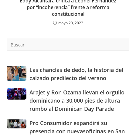
Eddy Alcántara critica a Leonel Fernández
por “incoherencia” frente a reforma
constitucional
mayo 20, 2022
Pre
Es
to
clo
the
Las
Las chanclas de dedo, la historia del
sea
chanclas
calzado predilecto del verano
pan
de
dedo,
Arajet
Arajet y Ron Ozama llevan el orgullo
la
y
dominicano a 30,000 pies de altura
historia
Ron
del
rumbo al Dominican Day Parade
Ozama
calzado
llevan
predilecto
Pro
Pro Consumidor expandirá su
el
del
Consumidor
orgullo
presencia con nuevasoficinas en San
verano
expandirá
dominicano