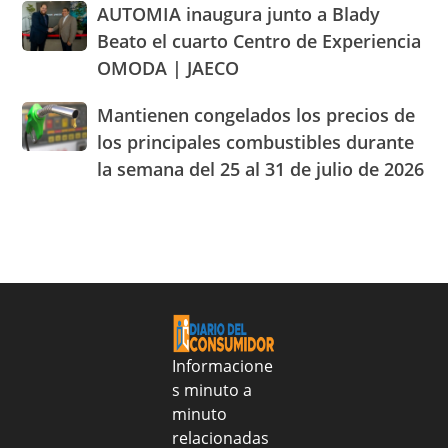
AUTOMIA
AUTOMIA inaugura junto a Blady
de
sobre
inaugura
los
abastecimiento
Beato el cuarto Centro de Experiencia
junto
parámetros
de
OMODA | JAECO
a
legales
alimentos
Blady
de
Mantienen
Mantienen congelados los precios de
Beato
RD
congelados
el
los principales combustibles durante
los
cuarto
la semana del 25 al 31 de julio de 2026
precios
Centro
de
de
los
Experiencia
principales
OMODA
combustibles
|
durante
JAECO
la
semana
del
25
Informacione
al
s minuto a
31
minuto
de
relacionadas
julio