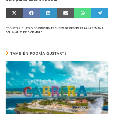
COMPARTIR
COMPARTIR
COMPARTIR
COMPARTIR
COMPARTIR
COMPA
EN
EN
EN
EN
EN
EN
X
FACEBOOK
LINKEDIN
EMAIL
WHATSAPP
TELEG
(TWITTER)
ETIQUETAS
:
CUATRO COMBUSTIBLES SUBEN DE PRECIO PARA LA SEMANA
DEL 14 AL 20 DE DICIEMBRE
TAMBIÉN PODRÍA GUSTARTE