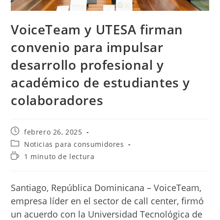
VoiceTeam y UTESA firman
convenio para impulsar
desarrollo profesional y
académico de estudiantes y
colaboradores
Publicación
febrero 26, 2025
de
Categoría
Noticias para consumidores
la
de
Tiempo
1 minuto de lectura
entrada:
la
de
entrada:
lectura:
Santiago, República Dominicana – VoiceTeam,
empresa líder en el sector de call center, firmó
un acuerdo con la Universidad Tecnológica de