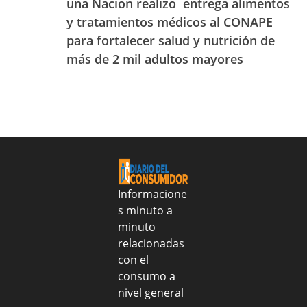
una Nacion realizo entrega alimentos
del
con
lo
25
y tratamientos médicos al CONAPE
el
es:
al
para fortalecer salud y nutrición de
apoyo
aprende
31
de
a
más de 2 mil adultos mayores
de
Sanar
identificarlo
julio
una
de
Nacion
2026
realizo
entrega
alimentos
y
tratamientos
médicos
Informacione
al
s minuto a
CONAPE
minuto
para
fortalecer
relacionadas
salud
con el
y
consumo a
nutrición
nivel general
de