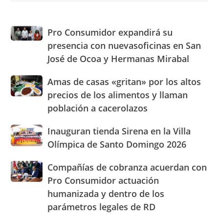
to
clo
the
Pro
Pro Consumidor expandirá su
sea
Consumidor
presencia con nuevasoficinas en San
pan
expandirá
José de Ocoa y Hermanas Mirabal
su
presencia
Amas
Amas de casas «gritan» por los altos
con
de
nuevasoficinas
precios de los alimentos y llaman
casas
en
población a cacerolazos
«gritan»
San
por
José
Inauguran
Inauguran tienda Sirena en la Villa
los
de
tienda
altos
Olímpica de Santo Domingo 2026
Ocoa
Sirena
precios
y
en
de
Hermanas
Compañías
Compañías de cobranza acuerdan con
la
los
Mirabal
de
Pro Consumidor actuación
Villa
alimentos
cobranza
Olímpica
humanizada y dentro de los
y
acuerdan
de
llaman
parámetros legales de RD
con
Santo
población
Pro