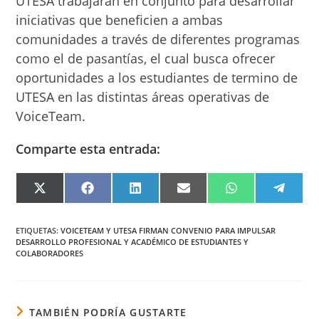
UTESA trabajarán en conjunto para desarrollar
iniciativas que beneficien a ambas
comunidades a través de diferentes programas
como el de pasantías, el cual busca ofrecer
oportunidades a los estudiantes de termino de
UTESA en las distintas áreas operativas de
VoiceTeam.
Comparte esta entrada:
COMPARTIR
COMPARTIR
COMPARTIR
COMPARTIR
COMPARTIR
COMPA
EN
EN
EN
EN
EN
EN
X
FACEBOOK
LINKEDIN
EMAIL
WHATSAPP
TELEG
(TWITTER)
ETIQUETAS
:
VOICETEAM Y UTESA FIRMAN CONVENIO PARA IMPULSAR
DESARROLLO PROFESIONAL Y ACADÉMICO DE ESTUDIANTES Y
COLABORADORES
TAMBIÉN PODRÍA GUSTARTE