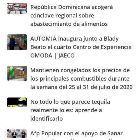
Domingo
a
Consumidor
República
República Dominicana acogerá
2026
cacerolazos
actuación
Dominicana
cónclave regional sobre
humanizada
acogerá
abastecimiento de alimentos
y
cónclave
dentro
regional
AUTOMIA
AUTOMIA inaugura junto a Blady
de
sobre
inaugura
los
abastecimiento
Beato el cuarto Centro de Experiencia
junto
parámetros
de
OMODA | JAECO
a
legales
alimentos
Blady
de
Mantienen
Mantienen congelados los precios de
Beato
RD
congelados
el
los principales combustibles durante
los
cuarto
la semana del 25 al 31 de julio de 2026
precios
Centro
de
de
No
No todo lo que parece tequila
los
Experiencia
todo
principales
realmente lo es: aprende a
OMODA
lo
combustibles
|
identificarlo
que
durante
JAECO
parece
la
Afp
Afp Popular con el apoyo de Sanar
tequila
semana
Popular
realmente