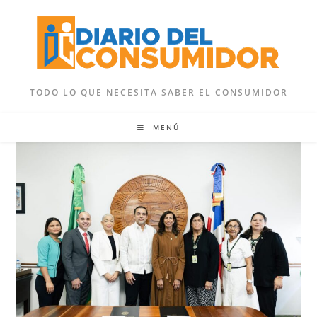
Ir
al
contenido
TODO LO QUE NECESITA SABER EL CONSUMIDOR
MENÚ