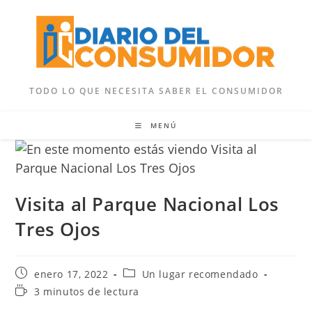
Ir
al
contenido
TODO LO QUE NECESITA SABER EL CONSUMIDOR
MENÚ
Visita al Parque Nacional Los
Tres Ojos
Publicación
Categoría
enero 17, 2022
Un lugar recomendado
de
de
Tiempo
3 minutos de lectura
la
la
de