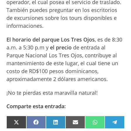
operador, el cual posea el servicio de traslado.
También puedes preguntar en los escritorios
de excursiones sobre los tours disponibles e
informaciones.
El horario del parque Los Tres Ojos
, es de 8:30
a.m. a 5:30 p.m y
el precio
de entrada al
Parque Nacional Los Tres Ojos, contribuye al
mantenimiento de este lugar, el cual tiene un
costo de RD$100 pesos dominicanos,
aproximadamente 2 dólares americanos.
¡No te pierdas esta maravilla natural!
Comparte esta entrada:
COMPARTIR
COMPARTIR
COMPARTIR
COMPARTIR
COMPARTIR
COMPA
EN
EN
EN
EN
EN
EN