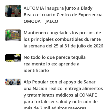
dentro
regional
AUTOMIA
AUTOMIA inaugura junto a Blady
de
sobre
inaugura
los
abastecimiento
Beato el cuarto Centro de Experiencia
junto
parámetros
de
OMODA | JAECO
a
legales
alimentos
Blady
de
Mantienen
Mantienen congelados los precios de
Beato
RD
congelados
el
los principales combustibles durante
los
cuarto
la semana del 25 al 31 de julio de 2026
precios
Centro
de
de
No
No todo lo que parece tequila
los
Experiencia
todo
principales
realmente lo es: aprende a
OMODA
lo
combustibles
|
identificarlo
que
durante
JAECO
parece
la
Afp
Afp Popular con el apoyo de Sanar
tequila
semana
Popular
realmente
una Nacion realizo entrega alimentos
del
con
lo
25
y tratamientos médicos al CONAPE
el
es:
al
para fortalecer salud y nutrición de
apoyo
aprende
31
de
a
más de 2 mil adultos mayores
de