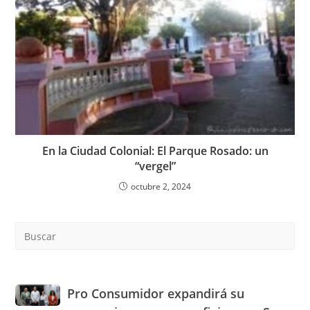
En la Ciudad Colonial: El Parque Rosado: un
“vergel”
octubre 2, 2024
Pre
Es
to
clo
the
Pro
Pro Consumidor expandirá su
sea
Consumidor