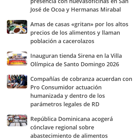
presencia con nuevasoficinas en San
pan
expandirá
José de Ocoa y Hermanas Mirabal
su
presencia
Amas
Amas de casas «gritan» por los altos
con
de
nuevasoficinas
precios de los alimentos y llaman
casas
en
población a cacerolazos
«gritan»
San
por
José
Inauguran
Inauguran tienda Sirena en la Villa
los
de
tienda
altos
Olímpica de Santo Domingo 2026
Ocoa
Sirena
precios
y
en
de
Hermanas
Compañías
Compañías de cobranza acuerdan con
la
los
Mirabal
de
Pro Consumidor actuación
Villa
alimentos
cobranza
Olímpica
humanizada y dentro de los
y
acuerdan
de
llaman
parámetros legales de RD
con
Santo
población
Pro
Domingo
a
Consumidor
República
República Dominicana acogerá
2026
cacerolazos
actuación
Dominicana
cónclave regional sobre
humanizada
acogerá
abastecimiento de alimentos
y
cónclave