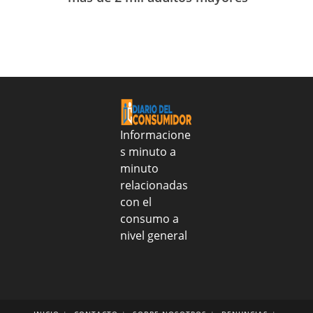
Sanar
identificarlo
julio
una
de
Nacion
2026
realizo
entrega
alimentos
y
tratamientos
médicos
Informacione
al
s minuto a
CONAPE
minuto
para
fortalecer
relacionadas
salud
con el
y
consumo a
nutrición
nivel general
de
más
de
2
mil