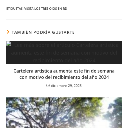
X
FACEBOOK
LINKEDIN
EMAIL
WHATSAPP
TELEG
(TWITTER)
ETIQUETAS
:
VISITA LOS TRES OJOS EN RD
TAMBIÉN PODRÍA GUSTARTE
Cartelera artística aumenta este fin de semana
con motivo del recibimiento del año 2024
diciembre 29, 2023