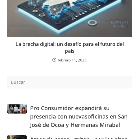
La brecha digital: un desafío para el futuro del
país
febrero 11, 2025
Pre
Es
to
clo
the
Pro
Pro Consumidor expandirá su
sea
Consumidor
presencia con nuevasoficinas en San
pan
expandirá
José de Ocoa y Hermanas Mirabal
su
presencia
Amas