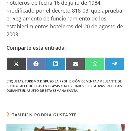
hoteleros de fecha 16 de julio de 1984,
modificado por el decreto 818-03, que aprueba
el Reglamento de funcionamiento de los
establecimientos hoteleros del 20 de agosto de
2003.
Comparte esta entrada:
COMPARTIR
COMPARTIR
COMPARTIR
COMPARTIR
COMPARTIR
COMPA
EN
EN
EN
EN
EN
EN
X
FACEBOOK
LINKEDIN
EMAIL
WHATSAPP
TELEG
(TWITTER)
ETIQUETAS
:
TURISMO DISPUSO LA PROHIBICIÓN DE VENTA AMBULANTE DE
BEBIDAS ALCOHÓLICAS EN PLAYAS Y ACTIVIDADES RECREATIVAS EN EL PAÍS
DURANTE EL ASUETO DE ESTA SEMANA SANTA.
TAMBIÉN PODRÍA GUSTARTE