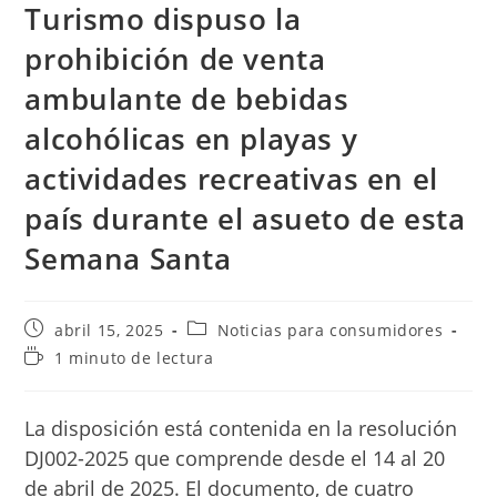
Turismo dispuso la
prohibición de venta
ambulante de bebidas
alcohólicas en playas y
actividades recreativas en el
país durante el asueto de esta
Semana Santa
Publicación
Categoría
abril 15, 2025
Noticias para consumidores
de
de
Tiempo
1 minuto de lectura
la
la
de
entrada:
entrada:
lectura:
La disposición está contenida en la resolución
DJ002-2025 que comprende desde el 14 al 20
de abril de 2025. El documento, de cuatro