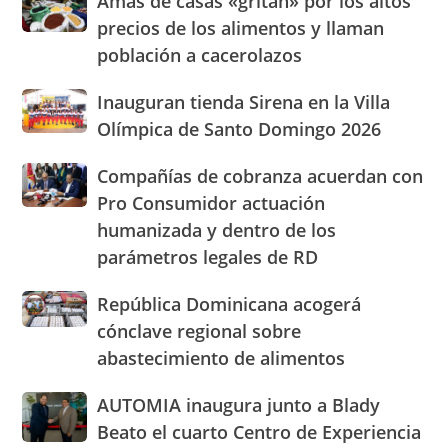
Amas de casas «gritan» por los altos
con
de
nuevasoficinas
precios de los alimentos y llaman
casas
en
población a cacerolazos
«gritan»
San
por
José
Inauguran
Inauguran tienda Sirena en la Villa
los
de
tienda
altos
Olímpica de Santo Domingo 2026
Ocoa
Sirena
precios
y
en
de
Hermanas
Compañías
Compañías de cobranza acuerdan con
la
los
Mirabal
de
Pro Consumidor actuación
Villa
alimentos
cobranza
Olímpica
humanizada y dentro de los
y
acuerdan
de
llaman
parámetros legales de RD
con
Santo
población
Pro
Domingo
a
Consumidor
República
República Dominicana acogerá
2026
cacerolazos
actuación
Dominicana
cónclave regional sobre
humanizada
acogerá
abastecimiento de alimentos
y
cónclave
dentro
regional
AUTOMIA
AUTOMIA inaugura junto a Blady
de
sobre
inaugura
los
abastecimiento
Beato el cuarto Centro de Experiencia
junto
parámetros
de