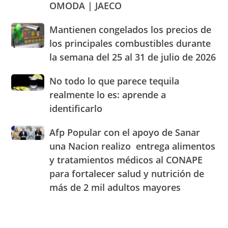
OMODA | JAECO
a
legales
alimentos
Blady
de
Mantienen
Mantienen congelados los precios de
Beato
RD
congelados
el
los principales combustibles durante
los
cuarto
la semana del 25 al 31 de julio de 2026
precios
Centro
de
de
No
No todo lo que parece tequila
los
Experiencia
todo
principales
realmente lo es: aprende a
OMODA
lo
combustibles
|
identificarlo
que
durante
JAECO
parece
la
Afp
Afp Popular con el apoyo de Sanar
tequila
semana
Popular
realmente
una Nacion realizo entrega alimentos
del
con
lo
25
y tratamientos médicos al CONAPE
el
es:
al
para fortalecer salud y nutrición de
apoyo
aprende
31
de
a
más de 2 mil adultos mayores
de
Sanar
identificarlo
julio
una
de
Nacion
2026
realizo