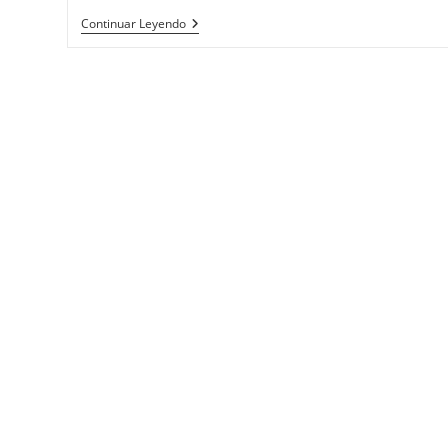
Descubre
Continuar Leyendo
Cómo
ChatGPT
Está
Revolucionando
La
Forma
De
Manejar
Tus
Finanzas
Personales