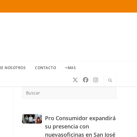
RE NOSOTROS
CONTACTO
+MAS
Press
Escape
to
close
the
Pro
Pro Consumidor expandirá
search
Consumidor
su presencia con
panel.
expandirá
nuevasoficinas en San José
su