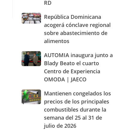
RD
actuación
humanizada
República
República Dominicana
y
Dominicana
dentro
acogerá cónclave regional
acogerá
de
sobre abastecimiento de
cónclave
los
alimentos
regional
parámetros
sobre
legales
abastecimiento
AUTOMIA
AUTOMIA inaugura junto a
de
de
inaugura
RD
Blady Beato el cuarto
alimentos
junto
Centro de Experiencia
a
OMODA | JAECO
Blady
Beato
el
Mantienen
Mantienen congelados los
cuarto
congelados
precios de los principales
Centro
los
combustibles durante la
de
precios
Experiencia
semana del 25 al 31 de
de
OMODA
los
julio de 2026
|
principales