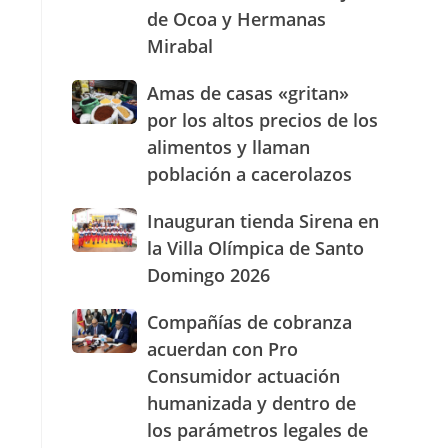
de Ocoa y Hermanas
presencia
con
Mirabal
nuevasoficinas
en
Amas
Amas de casas «gritan»
San
de
por los altos precios de los
José
casas
de
alimentos y llaman
«gritan»
Ocoa
población a cacerolazos
por
y
los
Hermanas
altos
Inauguran
Inauguran tienda Sirena en
Mirabal
precios
tienda
la Villa Olímpica de Santo
de
Sirena
Domingo 2026
los
en
alimentos
la
Compañías
Compañías de cobranza
y
Villa
de
llaman
Olímpica
acuerdan con Pro
cobranza
población
de
Consumidor actuación
acuerdan
a
Santo
humanizada y dentro de
con
cacerolazos
Domingo
Pro
2026
los parámetros legales de
Consumidor