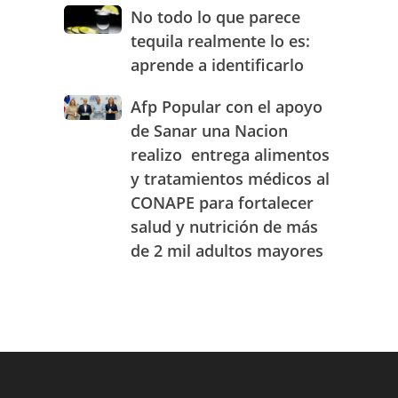
JAECO
combustibles
No
No todo lo que parece
durante
todo
tequila realmente lo es:
la
lo
semana
aprende a identificarlo
que
del
parece
25
Afp
Afp Popular con el apoyo
tequila
al
Popular
realmente
de Sanar una Nacion
31
con
lo
realizo entrega alimentos
de
el
es:
julio
y tratamientos médicos al
apoyo
aprende
de
de
a
CONAPE para fortalecer
2026
Sanar
identificarlo
salud y nutrición de más
una
de 2 mil adultos mayores
Nacion
realizo
entrega
alimentos
y
tratamientos
médicos
al