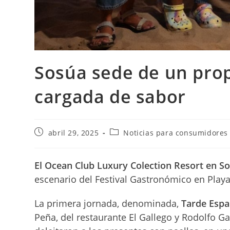
Sosúa sede de un pro
cargada de sabor
Publicación
Categoría
abril 29, 2025
Noticias para consumidores
de
de
la
la
entrada:
entrada:
El Ocean Club Luxury Colection Resort en S
escenario del Festival Gastronómico en Playa,
La primera jornada, denominada,
Tarde Espa
Peña, del restaurante El Gallego y Rodolfo Ga