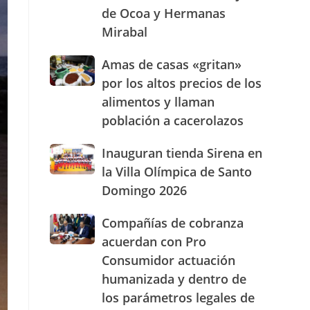
de Ocoa y Hermanas
presencia
con
Mirabal
nuevasoficinas
en
Amas
Amas de casas «gritan»
San
de
por los altos precios de los
José
casas
de
alimentos y llaman
«gritan»
Ocoa
población a cacerolazos
por
y
los
Hermanas
altos
Inauguran
Inauguran tienda Sirena en
Mirabal
precios
tienda
la Villa Olímpica de Santo
de
Sirena
Domingo 2026
los
en
alimentos
la
Compañías
Compañías de cobranza
y
Villa
de
llaman
Olímpica
acuerdan con Pro
cobranza
población
de
Consumidor actuación
acuerdan
a
Santo
humanizada y dentro de
con
cacerolazos
Domingo
Pro
2026
los parámetros legales de
Consumidor