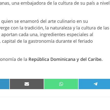
anas, una embajadora de la cultura de su país a nivel
 quien se enamoró del arte culinario en su
rge con la tradición, la naturaleza y la cultura de las
aportan cada una, ingredientes especiales al
,
capital de la gastronomía durante el feriado
tronomía de la
República Dominicana y del Caribe.
PARTIR
COMPARTIR
COMPARTIR
COMPA
EN
EN
EN
KEDIN
EMAIL
WHATSAPP
TELEG