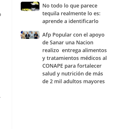
JAECO
combustibles
No
No todo lo que parece
durante
todo
tequila realmente lo es:
o
la
lo
semana
aprende a identificarlo
que
del
parece
25
Afp
Afp Popular con el apoyo
tequila
al
Popular
realmente
de Sanar una Nacion
31
con
lo
realizo entrega alimentos
de
el
es:
julio
y tratamientos médicos al
apoyo
aprende
de
de
a
CONAPE para fortalecer
2026
Sanar
identificarlo
salud y nutrición de más
una
de 2 mil adultos mayores
Nacion
realizo
entrega
,
alimentos
d
y
tratamientos
médicos
al