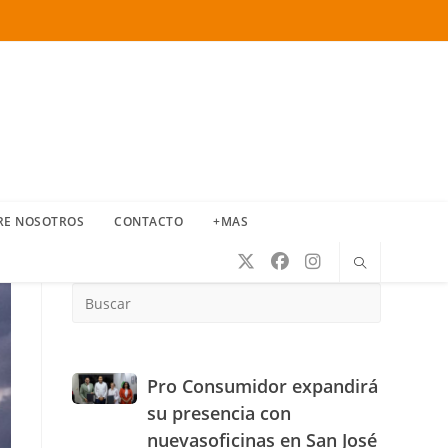
RE NOSOTROS
CONTACTO
+MAS
Press
Escape
to
close
the
Pro
Pro Consumidor expandirá
search
Consumidor
su presencia con
panel.
expandirá
nuevasoficinas en San José
su