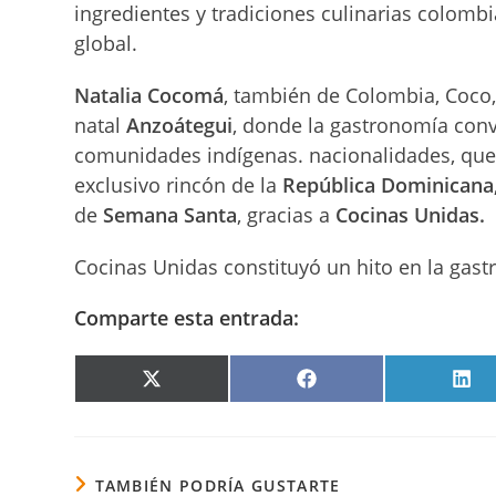
ingredientes y tradiciones culinarias colombi
global.
Natalia Cocomá
, también de Colombia, Coco,
natal
Anzoátegui
, donde la gastronomía conve
comunidades indígenas. nacionalidades, que 
exclusivo rincón de la
República Dominicana
de
Semana Santa
, gracias a
Cocinas Unidas.
Cocinas Unidas constituyó un hito en la gas
Comparte esta entrada:
COMPARTIR
COMPARTIR
COM
EN
EN
EN
X
FACEBOOK
LIN
(TWITTER)
TAMBIÉN PODRÍA GUSTARTE