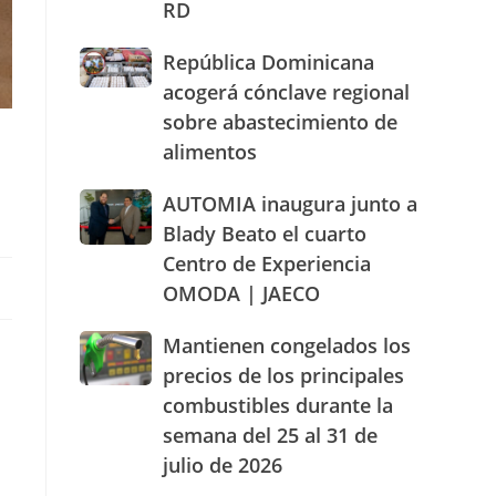
RD
actuación
humanizada
República
República Dominicana
y
Dominicana
dentro
acogerá cónclave regional
acogerá
de
sobre abastecimiento de
cónclave
los
alimentos
regional
parámetros
sobre
legales
abastecimiento
AUTOMIA
AUTOMIA inaugura junto a
de
de
inaugura
RD
Blady Beato el cuarto
alimentos
junto
Centro de Experiencia
a
OMODA | JAECO
Blady
Beato
el
Mantienen
Mantienen congelados los
cuarto
congelados
precios de los principales
Centro
los
combustibles durante la
de
precios
Experiencia
semana del 25 al 31 de
de
OMODA
los
julio de 2026
|
principales