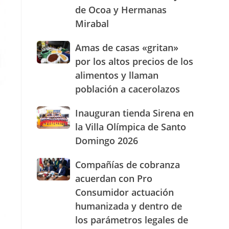
de Ocoa y Hermanas
presencia
con
Mirabal
nuevasoficinas
en
Amas
Amas de casas «gritan»
San
de
por los altos precios de los
José
casas
de
alimentos y llaman
«gritan»
Ocoa
población a cacerolazos
por
y
los
Hermanas
altos
Inauguran
Inauguran tienda Sirena en
Mirabal
precios
tienda
la Villa Olímpica de Santo
de
Sirena
Domingo 2026
los
en
alimentos
la
Compañías
Compañías de cobranza
y
Villa
de
llaman
Olímpica
acuerdan con Pro
cobranza
población
de
Consumidor actuación
acuerdan
a
Santo
humanizada y dentro de
con
cacerolazos
Domingo
Pro
2026
los parámetros legales de
Consumidor