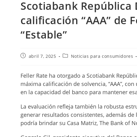
Scotiabank República
calificación “AAA” de 
“Estable”
Publicación
Categoría
abril 7, 2025
Noticias para consumidores
de
de
la
la
entrada:
entrada:
Feller Rate ha otorgado a Scotiabank Repúbli
máxima calificación de solvencia, “AAA”, con u
en la capacidad del banco para mantener esa 
La evaluación refleja también la robusta est
generar resultados consistentes, además de 
podría brindar su Casa Matriz, The Bank of N