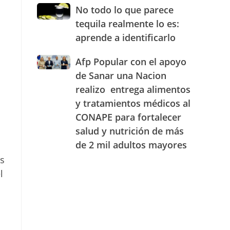
JAECO
combustibles
No
No todo lo que parece
durante
todo
tequila realmente lo es:
la
lo
semana
aprende a identificarlo
que
del
parece
25
Afp
Afp Popular con el apoyo
tequila
al
Popular
realmente
de Sanar una Nacion
31
con
lo
realizo entrega alimentos
de
el
es:
julio
y tratamientos médicos al
apoyo
aprende
de
de
a
CONAPE para fortalecer
2026
Sanar
identificarlo
salud y nutrición de más
una
de 2 mil adultos mayores
Nacion
realizo
os
entrega
l
alimentos
y
tratamientos
médicos
al