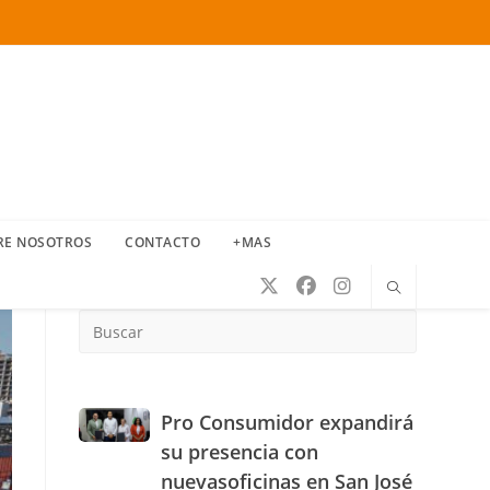
RE NOSOTROS
CONTACTO
+MAS
Press
Escape
to
close
the
Pro
Pro Consumidor expandirá
search
Consumidor
su presencia con
panel.
expandirá
nuevasoficinas en San José
su