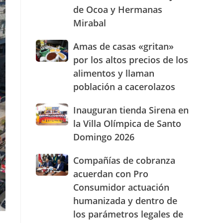
de Ocoa y Hermanas
presencia
con
Mirabal
nuevasoficinas
en
Amas
Amas de casas «gritan»
San
de
por los altos precios de los
José
casas
de
alimentos y llaman
«gritan»
Ocoa
población a cacerolazos
por
y
los
Hermanas
altos
Inauguran
Inauguran tienda Sirena en
Mirabal
precios
tienda
la Villa Olímpica de Santo
de
Sirena
Domingo 2026
los
en
alimentos
la
Compañías
Compañías de cobranza
y
Villa
de
llaman
Olímpica
acuerdan con Pro
cobranza
población
de
Consumidor actuación
acuerdan
a
Santo
humanizada y dentro de
con
cacerolazos
Domingo
Pro
2026
los parámetros legales de
Consumidor