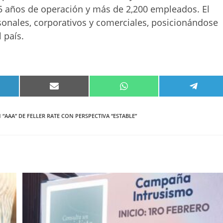
 años de operación y más de 2,200 empleados. El
sonales, corporativos y comerciales, posicionándose
 país.
PARTIR
COMPARTIR
COMPARTIR
COMPA
EN
EN
EN
KEDIN
EMAIL
WHATSAPP
TELEG
“AAA” DE FELLER RATE CON PERSPECTIVA “ESTABLE”