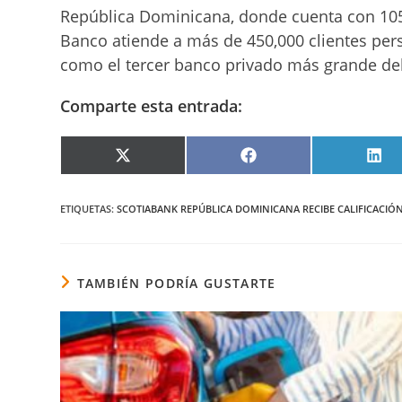
República Dominicana, donde cuenta con 105
Banco atiende a más de 450,000 clientes per
como el tercer banco privado más grande del
Comparte esta entrada:
COMPARTIR
COMPARTIR
COM
EN
EN
EN
X
FACEBOOK
LIN
(TWITTER)
ETIQUETAS
:
SCOTIABANK REPÚBLICA DOMINICANA RECIBE CALIFICACIÓN 
TAMBIÉN PODRÍA GUSTARTE