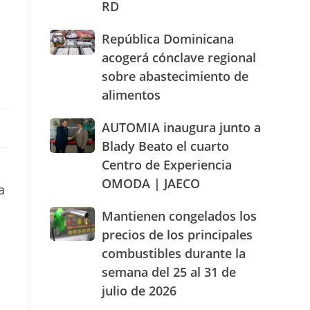
RD
actuación
humanizada
República
República Dominicana
y
Dominicana
dentro
acogerá cónclave regional
acogerá
de
sobre abastecimiento de
cónclave
los
alimentos
regional
parámetros
sobre
legales
abastecimiento
AUTOMIA
AUTOMIA inaugura junto a
de
de
inaugura
RD
Blady Beato el cuarto
alimentos
junto
Centro de Experiencia
a
OMODA | JAECO
Blady
a
Beato
el
Mantienen
Mantienen congelados los
cuarto
congelados
precios de los principales
Centro
los
combustibles durante la
de
precios
Experiencia
semana del 25 al 31 de
de
OMODA
los
julio de 2026
|
principales