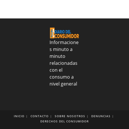
Nacion
2026
realizo
entrega
alimentos
y
tratamientos
médicos
Informacione
al
s minuto a
CONAPE
minuto
para
fortalecer
relacionadas
salud
con el
y
consumo a
nutrición
nivel general
de
más
de
2
mil
adultos
INICIO
CONTACTO
SOBRE NOSOTROS
DENUNCIAS
DERECHOS DEL CONSUMIDOR
mayores