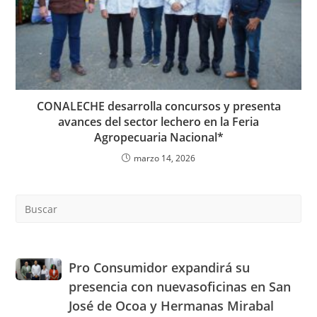
CONALECHE desarrolla concursos y presenta
avances del sector lechero en la Feria
Agropecuaria Nacional*
marzo 14, 2026
Pre
Es
to
clo
the
Pro
Pro Consumidor expandirá su
sea
Consumidor
presencia con nuevasoficinas en San
pan
expandirá
José de Ocoa y Hermanas Mirabal
su