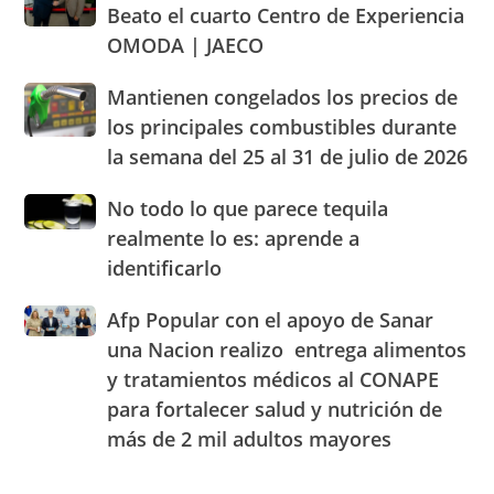
inaugura
los
abastecimiento
Beato el cuarto Centro de Experiencia
junto
parámetros
de
OMODA | JAECO
a
legales
alimentos
Blady
de
Mantienen
Mantienen congelados los precios de
Beato
RD
congelados
el
los principales combustibles durante
los
cuarto
la semana del 25 al 31 de julio de 2026
precios
Centro
de
de
No
No todo lo que parece tequila
los
Experiencia
todo
principales
realmente lo es: aprende a
OMODA
lo
combustibles
|
identificarlo
que
durante
JAECO
parece
la
Afp
Afp Popular con el apoyo de Sanar
tequila
semana
Popular
realmente
una Nacion realizo entrega alimentos
del
con
lo
25
y tratamientos médicos al CONAPE
el
es:
al
para fortalecer salud y nutrición de
apoyo
aprende
31
de
a
más de 2 mil adultos mayores
de
Sanar
identificarlo
julio
una
de