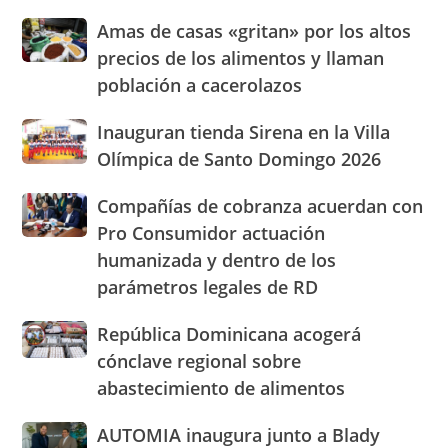
presencia
Amas
Amas de casas «gritan» por los altos
con
de
nuevasoficinas
precios de los alimentos y llaman
casas
en
población a cacerolazos
«gritan»
San
por
José
Inauguran
Inauguran tienda Sirena en la Villa
los
de
tienda
altos
Olímpica de Santo Domingo 2026
Ocoa
Sirena
precios
y
en
de
Hermanas
Compañías
Compañías de cobranza acuerdan con
la
los
Mirabal
de
Pro Consumidor actuación
Villa
alimentos
cobranza
Olímpica
humanizada y dentro de los
y
acuerdan
de
llaman
parámetros legales de RD
con
Santo
población
Pro
Domingo
a
Consumidor
República
República Dominicana acogerá
2026
cacerolazos
actuación
Dominicana
cónclave regional sobre
humanizada
acogerá
abastecimiento de alimentos
y
cónclave
dentro
regional
AUTOMIA
AUTOMIA inaugura junto a Blady
de
sobre