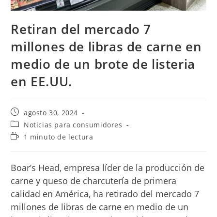
Retiran del mercado 7
millones de libras de carne en
medio de un brote de listeria
en EE.UU.
Publicación
agosto 30, 2024
de
Categoría
Noticias para consumidores
la
de
Tiempo
1 minuto de lectura
entrada:
la
de
entrada:
lectura:
Boar’s Head, empresa líder de la producción de
carne y queso de charcutería de primera
calidad en América, ha retirado del mercado 7
millones de libras de carne en medio de un