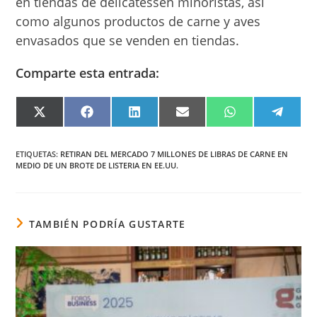
en tiendas de delicatessen minoristas, así
como algunos productos de carne y aves
envasados que se venden en tiendas.
Comparte esta entrada:
COMPARTIR
COMPARTIR
COMPARTIR
COMPARTIR
COMPARTIR
COMPA
EN
EN
EN
EN
EN
EN
X
FACEBOOK
LINKEDIN
EMAIL
WHATSAPP
TELEG
(TWITTER)
ETIQUETAS
:
RETIRAN DEL MERCADO 7 MILLONES DE LIBRAS DE CARNE EN
MEDIO DE UN BROTE DE LISTERIA EN EE.UU.
TAMBIÉN PODRÍA GUSTARTE