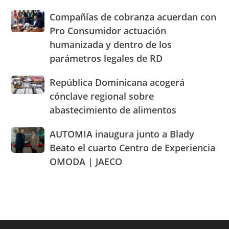
precios
y
Parade
en
de
Hermanas
Compañías
Compañías de cobranza acuerdan con
la
los
Mirabal
de
Pro Consumidor actuación
Villa
alimentos
cobranza
Olímpica
humanizada y dentro de los
y
acuerdan
de
llaman
parámetros legales de RD
con
Santo
población
Pro
Domingo
a
Consumidor
República
República Dominicana acogerá
2026
cacerolazos
actuación
Dominicana
cónclave regional sobre
humanizada
acogerá
abastecimiento de alimentos
y
cónclave
dentro
regional
AUTOMIA
AUTOMIA inaugura junto a Blady
de
sobre
inaugura
los
abastecimiento
Beato el cuarto Centro de Experiencia
junto
parámetros
de
OMODA | JAECO
a
legales
alimentos
Blady
de
Beato
RD
el
cuarto
Centro
de