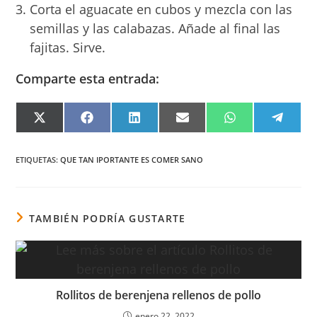
Corta el aguacate en cubos y mezcla con las
semillas y las calabazas. Añade al final las
fajitas. Sirve.
Comparte esta entrada:
COMPARTIR
COMPARTIR
COMPARTIR
COMPARTIR
COMPARTIR
COMPA
EN
EN
EN
EN
EN
EN
X
FACEBOOK
LINKEDIN
EMAIL
WHATSAPP
TELEG
(TWITTER)
ETIQUETAS
:
QUE TAN IPORTANTE ES COMER SANO
TAMBIÉN PODRÍA GUSTARTE
Rollitos de berenjena rellenos de pollo
enero 22, 2022