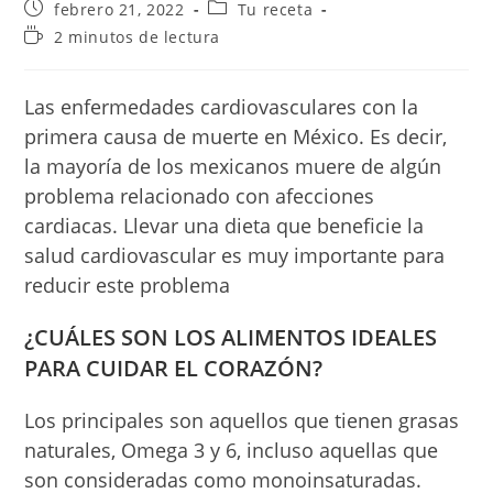
Publicación
Categoría
febrero 21, 2022
Tu receta
de
de
Tiempo
2 minutos de lectura
la
la
de
entrada:
entrada:
lectura:
Las enfermedades cardiovasculares con la
primera causa de muerte en México. Es decir,
la mayoría de los mexicanos muere de algún
problema relacionado con afecciones
cardiacas. Llevar una dieta que beneficie la
salud cardiovascular es muy importante para
reducir este problema
¿CUÁLES SON LOS ALIMENTOS IDEALES
PARA CUIDAR EL CORAZÓN?
Los principales son aquellos que tienen grasas
naturales, Omega 3 y 6, incluso aquellas que
son consideradas como monoinsaturadas.