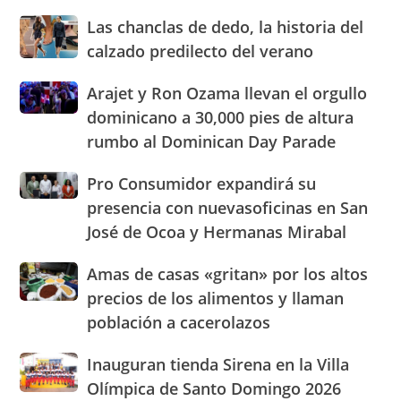
de
los
Las
Las chanclas de dedo, la historia del
hangares
chanclas
calzado predilecto del verano
más
de
grandes
dedo,
Arajet
Arajet y Ron Ozama llevan el orgullo
del
la
y
dominicano a 30,000 pies de altura
Caribe
historia
Ron
como
del
rumbo al Dominican Day Parade
Ozama
parte
calzado
llevan
de
predilecto
Pro
Pro Consumidor expandirá su
el
su
del
Consumidor
orgullo
presencia con nuevasoficinas en San
expansión
verano
expandirá
dominicano
regional
José de Ocoa y Hermanas Mirabal
su
a
presencia
30,000
Amas
Amas de casas «gritan» por los altos
con
pies
de
nuevasoficinas
precios de los alimentos y llaman
de
casas
en
altura
población a cacerolazos
«gritan»
San
rumbo
por
José
al
Inauguran
Inauguran tienda Sirena en la Villa
los
de
Dominican
tienda
altos
Olímpica de Santo Domingo 2026
Ocoa
Day
Sirena