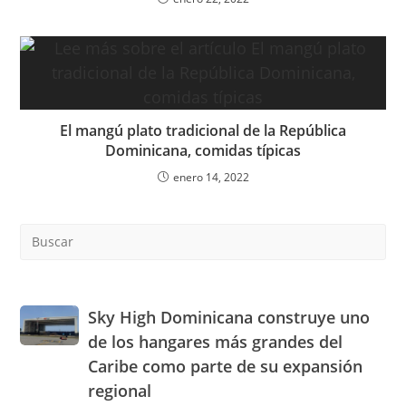
El mangú plato tradicional de la República
Dominicana, comidas típicas
enero 14, 2022
Pre
Es
to
clo
the
Sky
Sky High Dominicana construye uno
sea
High
de los hangares más grandes del
pan
Dominicana
Caribe como parte de su expansión
construye
regional
uno