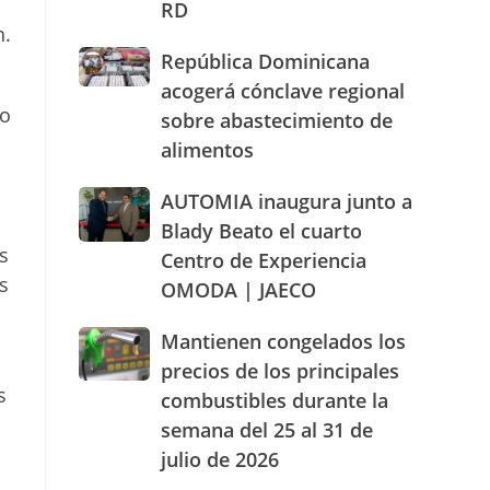
RD
actuación
n.
humanizada
República
República Dominicana
y
Dominicana
dentro
acogerá cónclave regional
acogerá
de
 o
sobre abastecimiento de
cónclave
los
alimentos
regional
parámetros
sobre
legales
abastecimiento
AUTOMIA
AUTOMIA inaugura junto a
de
de
inaugura
RD
Blady Beato el cuarto
alimentos
junto
s
Centro de Experiencia
a
s
OMODA | JAECO
Blady
Beato
el
Mantienen
Mantienen congelados los
cuarto
congelados
precios de los principales
Centro
los
s
combustibles durante la
de
precios
Experiencia
semana del 25 al 31 de
de
OMODA
los
julio de 2026
|
principales