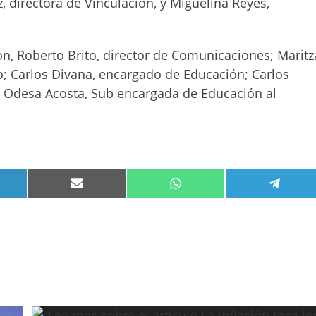
z, directora de Vinculación, y Miguelina Reyes,
n, Roberto Brito, director de Comunicaciones; Maritz
lo; Carlos Divana, encargado de Educación; Carlos
; Odesa Acosta, Sub encargada de Educación al
PARTIR
COMPARTIR
COMPARTIR
COMPA
EN
EN
EN
KEDIN
EMAIL
WHATSAPP
TELEG