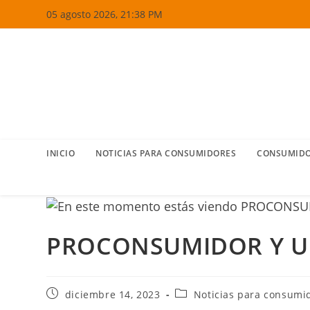
Ir
05 agosto 2026, 21:38 PM
al
contenido
INICIO
NOTICIAS PARA CONSUMIDORES
CONSUMIDO
PROCONSUMIDOR Y UN
Publicación
Categoría
diciembre 14, 2023
Noticias para consumi
de
de