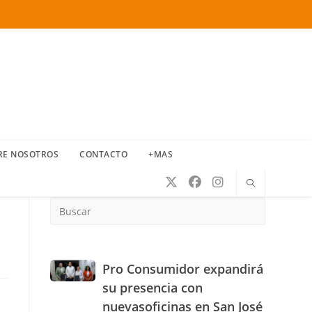
RE NOSOTROS
CONTACTO
+MAS
Press
Escape
to
close
the
Pro
Pro Consumidor expandirá
search
Consumidor
su presencia con
panel.
expandirá
nuevasoficinas en San José
su