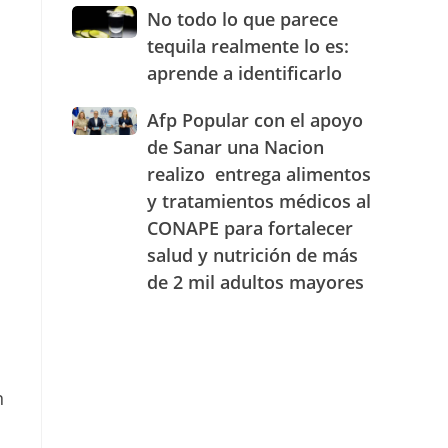
JAECO
combustibles
No
No todo lo que parece
durante
todo
tequila realmente lo es:
la
lo
semana
aprende a identificarlo
que
del
parece
25
Afp
Afp Popular con el apoyo
tequila
al
Popular
realmente
de Sanar una Nacion
31
con
lo
realizo entrega alimentos
de
el
es:
julio
y tratamientos médicos al
apoyo
aprende
de
de
a
CONAPE para fortalecer
2026
Sanar
identificarlo
salud y nutrición de más
una
de 2 mil adultos mayores
Nacion
realizo
entrega
alimentos
y
tratamientos
n
médicos
al