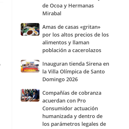
de Ocoa y Hermanas
presencia
con
Mirabal
nuevasoficinas
en
Amas
Amas de casas «gritan»
San
de
por los altos precios de los
José
casas
de
alimentos y llaman
«gritan»
Ocoa
población a cacerolazos
por
y
los
Hermanas
altos
Inauguran
Inauguran tienda Sirena en
o
Mirabal
precios
tienda
la Villa Olímpica de Santo
de
Sirena
Domingo 2026
los
en
alimentos
la
Compañías
Compañías de cobranza
y
Villa
de
llaman
Olímpica
acuerdan con Pro
cobranza
población
de
Consumidor actuación
acuerdan
a
Santo
humanizada y dentro de
con
cacerolazos
Domingo
Pro
2026
los parámetros legales de
Consumidor