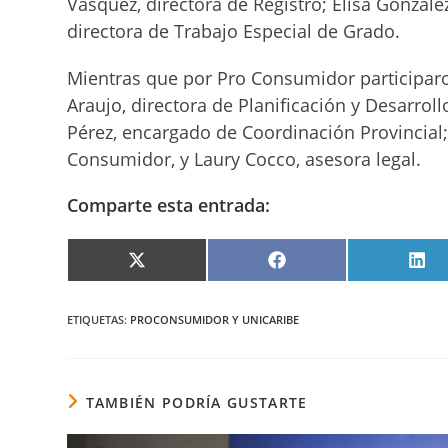
Vásquez, directora de Registro; Elisa Gonzále
directora de Trabajo Especial de Grado.
Mientras que por Pro Consumidor participaro
Araujo, directora de Planificación y Desarrol
Pérez, encargado de Coordinación Provincial
Consumidor, y Laury Cocco, asesora legal.
Comparte esta entrada:
COMPARTIR
COMPARTIR
COM
EN
EN
EN
X
FACEBOOK
LIN
(TWITTER)
ETIQUETAS
:
PROCONSUMIDOR Y UNICARIBE
TAMBIÉN PODRÍA GUSTARTE