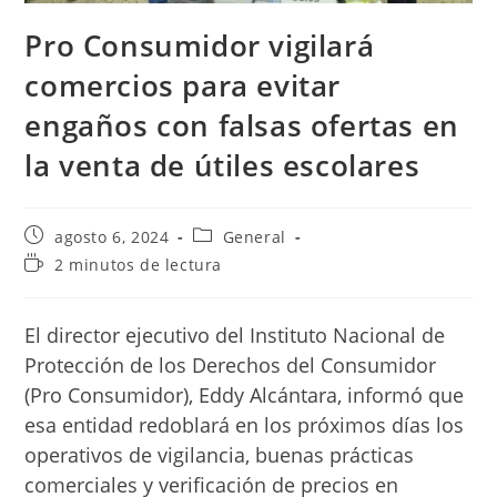
Pro Consumidor vigilará
comercios para evitar
engaños con falsas ofertas en
la venta de útiles escolares
Publicación
Categoría
agosto 6, 2024
General
de
de
Tiempo
2 minutos de lectura
la
la
de
entrada:
entrada:
lectura:
El director ejecutivo del Instituto Nacional de
Protección de los Derechos del Consumidor
(Pro Consumidor), Eddy Alcántara, informó que
esa entidad redoblará en los próximos días los
operativos de vigilancia, buenas prácticas
comerciales y verificación de precios en