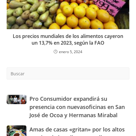
Los precios mundiales de los alimentos cayeron
un 13,7% en 2023, según la FAO
enero 5, 2024
Pre
Es
to
clo
the
Pro
Pro Consumidor expandirá su
sea
Consumidor
presencia con nuevasoficinas en San
pan
expandirá
José de Ocoa y Hermanas Mirabal
su
presencia
Amas
Amas de casas «gritan» por los altos
con
de
nuevasoficinas