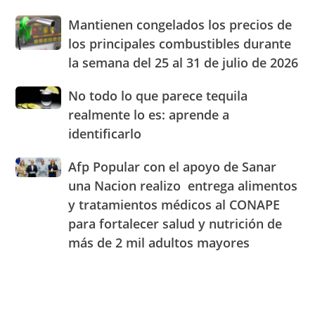
Blady
de
Mantienen
Mantienen congelados los precios de
Beato
RD
congelados
el
los principales combustibles durante
los
cuarto
la semana del 25 al 31 de julio de 2026
precios
Centro
de
de
No
No todo lo que parece tequila
los
Experiencia
todo
principales
realmente lo es: aprende a
OMODA
lo
combustibles
|
identificarlo
que
durante
JAECO
parece
la
Afp
Afp Popular con el apoyo de Sanar
tequila
semana
Popular
realmente
una Nacion realizo entrega alimentos
del
con
lo
25
y tratamientos médicos al CONAPE
el
es:
al
para fortalecer salud y nutrición de
apoyo
aprende
31
de
a
más de 2 mil adultos mayores
de
Sanar
identificarlo
julio
una
de
Nacion
2026
realizo
entrega