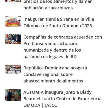
precios de los alimentos y llaman
casas
en
población a cacerolazos
«gritan»
San
por
José
Inauguran
Inauguran tienda Sirena en la Villa
los
de
tienda
altos
Olímpica de Santo Domingo 2026
Ocoa
Sirena
precios
y
en
de
Hermanas
Compañías
Compañías de cobranza acuerdan con
la
los
Mirabal
de
Pro Consumidor actuación
Villa
alimentos
cobranza
Olímpica
humanizada y dentro de los
y
acuerdan
de
llaman
parámetros legales de RD
con
Santo
población
Pro
Domingo
a
Consumidor
República
República Dominicana acogerá
2026
cacerolazos
actuación
Dominicana
cónclave regional sobre
humanizada
acogerá
abastecimiento de alimentos
y
cónclave
dentro
regional
AUTOMIA
AUTOMIA inaugura junto a Blady
de
sobre
inaugura
los
abastecimiento
Beato el cuarto Centro de Experiencia
junto
parámetros
de
OMODA | JAECO
a
legales
alimentos