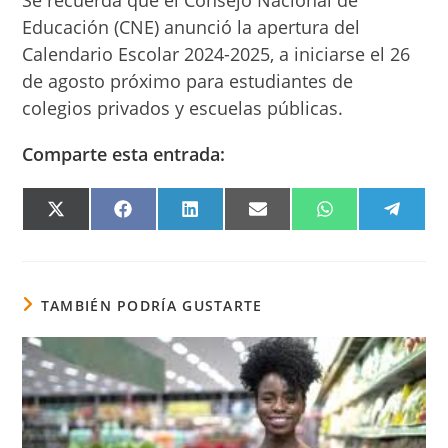
Educación (CNE) anunció la apertura del
Calendario Escolar 2024-2025, a iniciarse el 26
de agosto próximo para estudiantes de
colegios privados y escuelas públicas.
Comparte esta entrada:
COMPARTIR
COMPARTIR
COMPARTIR
COMPARTIR
COMPARTIR
COMPA
EN
EN
EN
EN
EN
EN
X
FACEBOOK
LINKEDIN
EMAIL
WHATSAPP
TELEG
(TWITTER)
TAMBIÉN PODRÍA GUSTARTE