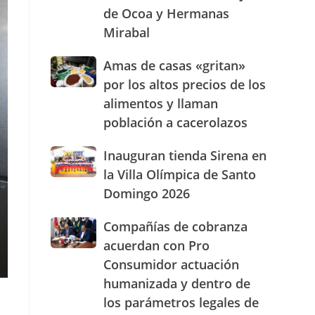
de Ocoa y Hermanas
presencia
con
Mirabal
nuevasoficinas
en
Amas
Amas de casas «gritan»
San
de
por los altos precios de los
José
casas
de
alimentos y llaman
«gritan»
Ocoa
población a cacerolazos
por
y
los
Hermanas
altos
Inauguran
Inauguran tienda Sirena en
Mirabal
precios
tienda
la Villa Olímpica de Santo
de
Sirena
Domingo 2026
los
en
alimentos
la
Compañías
Compañías de cobranza
y
Villa
de
llaman
Olímpica
acuerdan con Pro
cobranza
población
de
Consumidor actuación
acuerdan
a
Santo
humanizada y dentro de
con
cacerolazos
Domingo
Pro
2026
los parámetros legales de
Consumidor