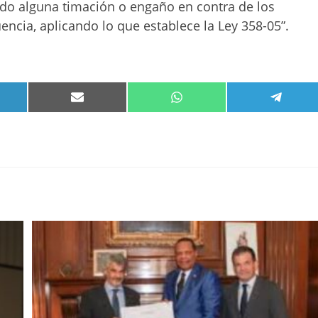
do alguna timación o engaño en contra de los
cia, aplicando lo que establece la Ley 358-05”.
PARTIR
COMPARTIR
COMPARTIR
COMPA
EN
EN
EN
KEDIN
EMAIL
WHATSAPP
TELEG