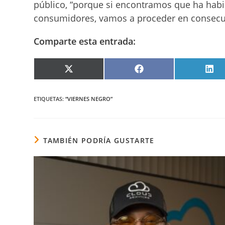
público, “porque si encontramos que ha habi
consumidores, vamos a proceder en consecuen
Comparte esta entrada:
COMPARTIR
COMPARTIR
COM
EN
EN
EN
X
FACEBOOK
LIN
(TWITTER)
ETIQUETAS
:
“VIERNES NEGRO”
TAMBIÉN PODRÍA GUSTARTE