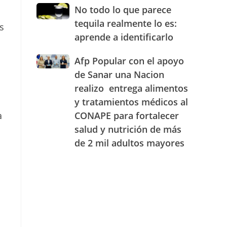
JAECO
combustibles
No
No todo lo que parece
durante
todo
tequila realmente lo es:
la
s
lo
semana
aprende a identificarlo
que
del
parece
25
Afp
Afp Popular con el apoyo
tequila
al
Popular
realmente
de Sanar una Nacion
31
con
lo
realizo entrega alimentos
de
el
es:
julio
y tratamientos médicos al
apoyo
aprende
de
de
a
a
CONAPE para fortalecer
2026
Sanar
identificarlo
salud y nutrición de más
una
de 2 mil adultos mayores
Nacion
realizo
entrega
alimentos
y
tratamientos
médicos
al