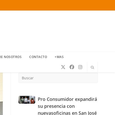
RE NOSOTROS
CONTACTO
+MAS
Press
Escape
to
close
the
Pro
Pro Consumidor expandirá
search
Consumidor
su presencia con
panel.
expandirá
nuevasoficinas en San José
su