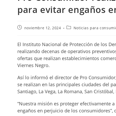
para evitar engaños e
Publicación
Categoría
noviembre 12, 2024
Noticias para consum
de
de
la
la
entrada:
entrada:
El Instituto Nacional de Protección de los 
realizando decenas de operativos preventivo
ofertas que realizan establecimientos comerci
Viernes Negro.
Así lo informó el director de Pro Consumidor
se realizan en las principales ciudades del 
Santiago, La Vega, La Romana, San Cristóbal, 
“Nuestra misión es proteger efectivamente a
engaños en perjuicio de los consumidores”, d