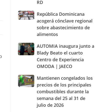
RD
actuación
humanizada
República
República Dominicana
y
Dominicana
dentro
acogerá cónclave regional
acogerá
de
sobre abastecimiento de
cónclave
los
alimentos
regional
parámetros
sobre
legales
abastecimiento
AUTOMIA
AUTOMIA inaugura junto a
de
de
inaugura
RD
Blady Beato el cuarto
alimentos
o
junto
Centro de Experiencia
a
OMODA | JAECO
Blady
Beato
el
Mantienen
Mantienen congelados los
cuarto
congelados
precios de los principales
Centro
los
combustibles durante la
de
precios
Experiencia
semana del 25 al 31 de
de
OMODA
los
julio de 2026
|
principales