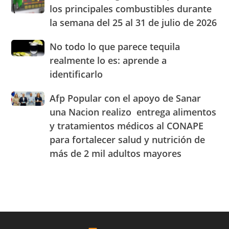
congelados
el
los principales combustibles durante
los
cuarto
la semana del 25 al 31 de julio de 2026
precios
Centro
de
de
No
No todo lo que parece tequila
los
Experiencia
todo
principales
realmente lo es: aprende a
OMODA
lo
combustibles
|
identificarlo
que
durante
JAECO
parece
la
Afp
Afp Popular con el apoyo de Sanar
tequila
semana
Popular
realmente
una Nacion realizo entrega alimentos
del
con
lo
25
y tratamientos médicos al CONAPE
el
es:
al
para fortalecer salud y nutrición de
apoyo
aprende
31
de
a
más de 2 mil adultos mayores
de
Sanar
identificarlo
julio
una
de
Nacion
2026
realizo
entrega
alimentos
y