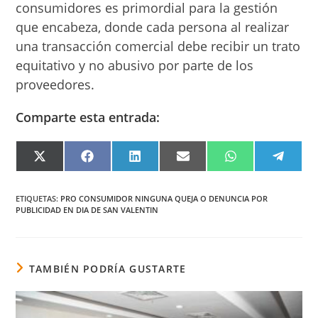
consumidores es primordial para la gestión
que encabeza, donde cada persona al realizar
una transacción comercial debe recibir un trato
equitativo y no abusivo por parte de los
proveedores.
Comparte esta entrada:
COMPARTIR
COMPARTIR
COMPARTIR
COMPARTIR
COMPARTIR
COMPA
EN
EN
EN
EN
EN
EN
X
FACEBOOK
LINKEDIN
EMAIL
WHATSAPP
TELEG
(TWITTER)
ETIQUETAS
:
PRO CONSUMIDOR NINGUNA QUEJA O DENUNCIA POR
PUBLICIDAD EN DIA DE SAN VALENTIN
TAMBIÉN PODRÍA GUSTARTE