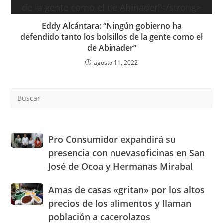
Eddy Alcántara: “Ningún gobierno ha
defendido
tanto los bolsillos de la gente como el
de Abinader”
agosto 11, 2022
Pre
Es
to
clo
the
Pro
Pro Consumidor expandirá su
sea
Consumidor
presencia con nuevasoficinas en San
pan
expandirá
José de Ocoa y Hermanas Mirabal
su
presencia
Amas
Amas de casas «gritan» por los altos
con
de
nuevasoficinas
precios de los alimentos y llaman
casas
en
población a cacerolazos
«gritan»
San