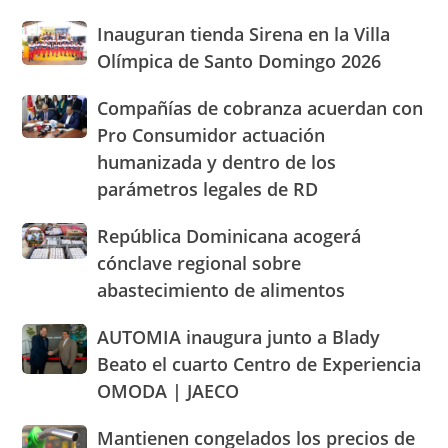
por
José
Inauguran
Inauguran tienda Sirena en la Villa
los
de
tienda
altos
Olímpica de Santo Domingo 2026
Ocoa
Sirena
precios
y
en
de
Hermanas
Compañías
Compañías de cobranza acuerdan con
la
los
Mirabal
de
Pro Consumidor actuación
Villa
alimentos
cobranza
Olímpica
humanizada y dentro de los
y
acuerdan
de
llaman
parámetros legales de RD
con
Santo
población
Pro
Domingo
a
Consumidor
República
República Dominicana acogerá
2026
cacerolazos
actuación
Dominicana
cónclave regional sobre
humanizada
acogerá
abastecimiento de alimentos
y
cónclave
dentro
regional
AUTOMIA
AUTOMIA inaugura junto a Blady
de
sobre
inaugura
los
abastecimiento
Beato el cuarto Centro de Experiencia
junto
parámetros
de
OMODA | JAECO
a
legales
alimentos
Blady
de
Mantienen
Mantienen congelados los precios de
Beato
RD