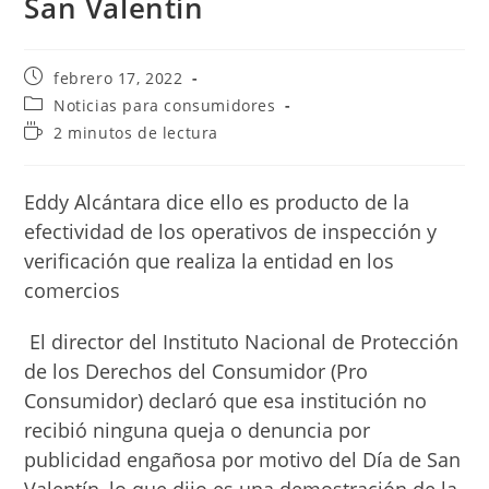
San Valentín
Publicación
febrero 17, 2022
de
Categoría
Noticias para consumidores
la
de
Tiempo
2 minutos de lectura
entrada:
la
de
entrada:
lectura:
Eddy Alcántara dice ello es producto de la
efectividad de los operativos de inspección y
verificación que realiza la entidad en los
comercios
El director del Instituto Nacional de Protección
de los Derechos del Consumidor (Pro
Consumidor) declaró que esa institución no
recibió ninguna queja o denuncia por
publicidad engañosa por motivo del Día de San