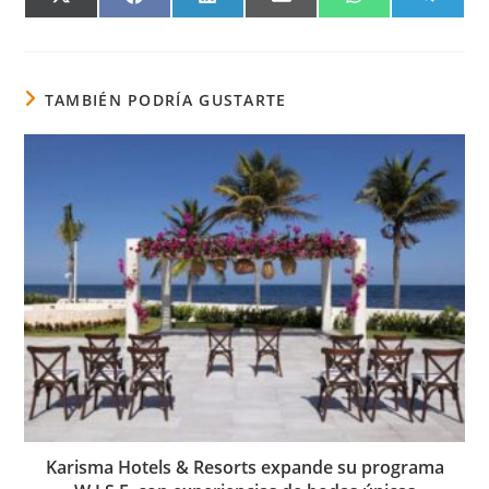
COMPARTIR
COMPARTIR
COMPARTIR
COMPARTIR
COMPARTIR
COMPA
EN
EN
EN
EN
EN
EN
X
FACEBOOK
LINKEDIN
EMAIL
WHATSAPP
TELEG
(TWITTER)
TAMBIÉN PODRÍA GUSTARTE
Karisma Hotels & Resorts expande su programa