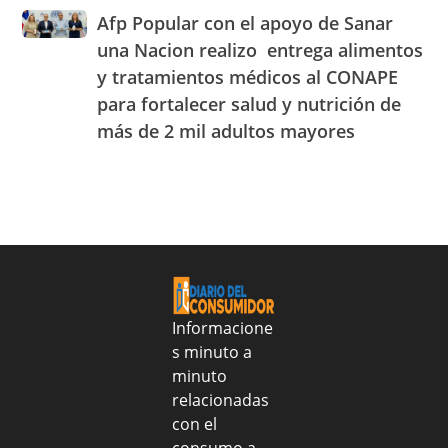
parece
la
Afp
Afp Popular con el apoyo de Sanar
tequila
semana
Popular
realmente
una Nacion realizo entrega alimentos
del
con
lo
25
y tratamientos médicos al CONAPE
el
es:
al
para fortalecer salud y nutrición de
apoyo
aprende
31
de
a
más de 2 mil adultos mayores
de
Sanar
identificarlo
julio
una
de
Nacion
2026
realizo
entrega
alimentos
y
tratamientos
médicos
Informacione
al
s minuto a
CONAPE
minuto
para
fortalecer
relacionadas
salud
con el
y
consumo a