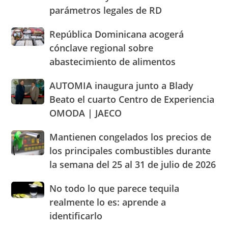
de
llaman
parámetros legales de RD
con
Santo
población
Pro
Domingo
a
Consumidor
República
República Dominicana acogerá
2026
cacerolazos
actuación
Dominicana
cónclave regional sobre
humanizada
acogerá
abastecimiento de alimentos
y
cónclave
dentro
regional
AUTOMIA
AUTOMIA inaugura junto a Blady
de
sobre
inaugura
los
abastecimiento
Beato el cuarto Centro de Experiencia
junto
parámetros
de
OMODA | JAECO
a
legales
alimentos
Blady
de
Mantienen
Mantienen congelados los precios de
Beato
RD
congelados
el
los principales combustibles durante
los
cuarto
la semana del 25 al 31 de julio de 2026
precios
Centro
de
de
No
No todo lo que parece tequila
los
Experiencia
todo
principales
realmente lo es: aprende a
OMODA
lo
combustibles
|
identificarlo
que
durante
JAECO