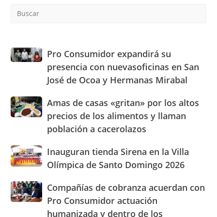
Pre
Es
to
clo
the
Pro
Pro Consumidor expandirá su
sea
Consumidor
presencia con nuevasoficinas en San
pan
expandirá
José de Ocoa y Hermanas Mirabal
su
presencia
Amas
Amas de casas «gritan» por los altos
con
de
nuevasoficinas
precios de los alimentos y llaman
casas
en
población a cacerolazos
«gritan»
San
por
José
Inauguran
Inauguran tienda Sirena en la Villa
los
de
tienda
altos
Olímpica de Santo Domingo 2026
Ocoa
Sirena
precios
y
en
de
Hermanas
Compañías
Compañías de cobranza acuerdan con
la
los
Mirabal
de
Pro Consumidor actuación
Villa
alimentos
cobranza
Olímpica
humanizada y dentro de los
y
acuerdan