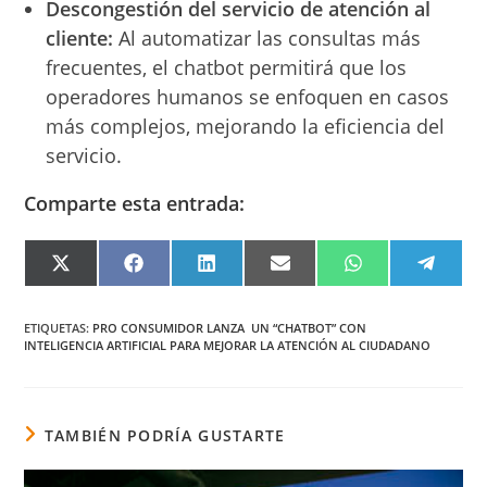
Descongestión del servicio de atención al
cliente:
Al automatizar las consultas más
frecuentes, el chatbot permitirá que los
operadores humanos se enfoquen en casos
más complejos, mejorando la eficiencia del
servicio.
Comparte esta entrada:
COMPARTIR
COMPARTIR
COMPARTIR
COMPARTIR
COMPARTIR
COMPA
EN
EN
EN
EN
EN
EN
X
FACEBOOK
LINKEDIN
EMAIL
WHATSAPP
TELEG
(TWITTER)
ETIQUETAS
:
PRO CONSUMIDOR LANZA UN “CHATBOT” CON
INTELIGENCIA ARTIFICIAL PARA MEJORAR LA ATENCIÓN AL CIUDADANO
TAMBIÉN PODRÍA GUSTARTE