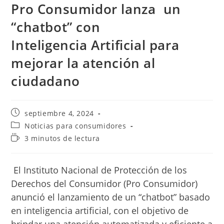
Pro Consumidor lanza un
“chatbot” con
Inteligencia Artificial para
mejorar la atención al
ciudadano
Publicación
septiembre 4, 2024
de
Categoría
Noticias para consumidores
la
de
Tiempo
3 minutos de lectura
entrada:
la
de
entrada:
lectura:
El Instituto Nacional de Protección de los
Derechos del Consumidor (Pro Consumidor)
anunció el lanzamiento de un “chatbot” basado
en inteligencia artificial, con el objetivo de
brindar una atención automatizada y eficiente a