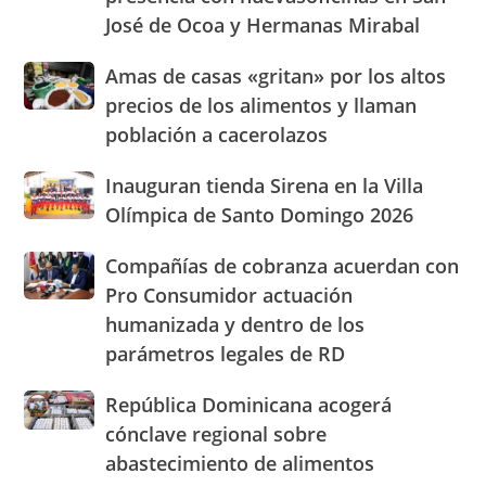
pan
expandirá
José de Ocoa y Hermanas Mirabal
su
presencia
Amas
Amas de casas «gritan» por los altos
con
de
nuevasoficinas
precios de los alimentos y llaman
casas
en
población a cacerolazos
«gritan»
San
por
José
Inauguran
Inauguran tienda Sirena en la Villa
los
de
tienda
altos
Olímpica de Santo Domingo 2026
Ocoa
Sirena
precios
y
en
de
Hermanas
Compañías
Compañías de cobranza acuerdan con
la
los
Mirabal
de
Pro Consumidor actuación
Villa
alimentos
cobranza
Olímpica
humanizada y dentro de los
y
acuerdan
de
llaman
parámetros legales de RD
con
Santo
población
Pro
Domingo
a
Consumidor
República
República Dominicana acogerá
2026
cacerolazos
actuación
Dominicana
cónclave regional sobre
humanizada
acogerá
abastecimiento de alimentos
y
cónclave