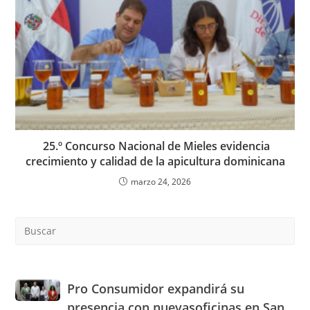
25.º Concurso Nacional de Mieles evidencia
crecimiento y calidad de la apicultura dominicana
marzo 24, 2026
Pre
Es
to
clo
the
Pro
Pro Consumidor expandirá su
sea
Consumidor
presencia con nuevasoficinas en San