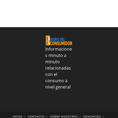
Sanar
identificarlo
julio
una
de
Nacion
2026
realizo
entrega
alimentos
y
tratamientos
médicos
Informacione
al
s minuto a
CONAPE
minuto
para
fortalecer
relacionadas
salud
con el
y
consumo a
nutrición
nivel general
de
más
de
2
mil
adultos
INICIO
CONTACTO
SOBRE NOSOTROS
DENUNCIAS