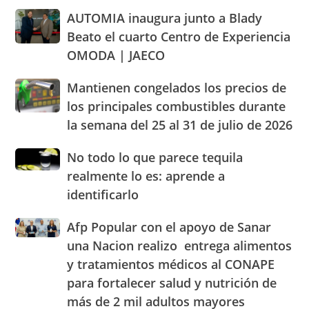
dentro
regional
AUTOMIA
AUTOMIA inaugura junto a Blady
de
sobre
inaugura
los
abastecimiento
Beato el cuarto Centro de Experiencia
junto
parámetros
de
OMODA | JAECO
a
legales
alimentos
Blady
de
Mantienen
Mantienen congelados los precios de
Beato
RD
congelados
el
los principales combustibles durante
los
cuarto
la semana del 25 al 31 de julio de 2026
precios
Centro
de
de
No
No todo lo que parece tequila
los
Experiencia
todo
principales
realmente lo es: aprende a
OMODA
lo
combustibles
|
identificarlo
que
durante
JAECO
parece
la
Afp
Afp Popular con el apoyo de Sanar
tequila
semana
Popular
realmente
una Nacion realizo entrega alimentos
del
con
lo
25
y tratamientos médicos al CONAPE
el
es:
al
para fortalecer salud y nutrición de
apoyo
aprende
31
de
a
más de 2 mil adultos mayores
de