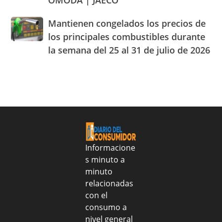
OMODA | JAECO
a
legales
alimentos
Blady
de
Mantienen
Mantienen congelados los precios de
Beato
RD
congelados
el
los principales combustibles durante
los
cuarto
la semana del 25 al 31 de julio de 2026
precios
Centro
de
de
los
Experiencia
principales
OMODA
combustibles
|
durante
JAECO
la
semana
del
25
Informacione
al
s minuto a
31
minuto
de
relacionadas
julio
con el
de
consumo a
2026
nivel general