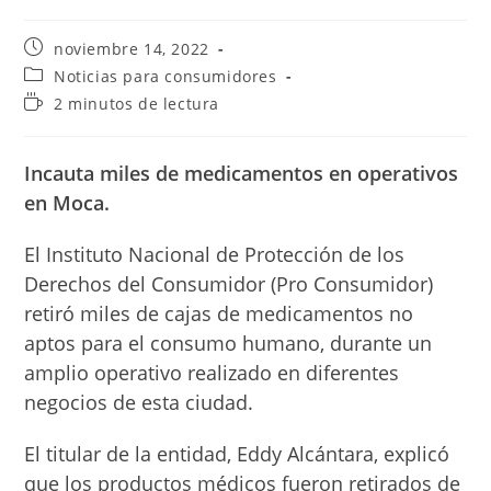
Publicación
noviembre 14, 2022
de
Categoría
Noticias para consumidores
la
de
Tiempo
2 minutos de lectura
entrada:
la
de
entrada:
lectura:
Incauta miles de medicamentos en operativos
en Moca.
El Instituto Nacional de Protección de los
Derechos del Consumidor (Pro Consumidor)
retiró miles de cajas de medicamentos no
aptos para el consumo humano, durante un
amplio operativo realizado en diferentes
negocios de esta ciudad.
El titular de la entidad, Eddy Alcántara, explicó
que los productos médicos fueron retirados de