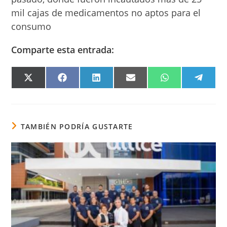
mil cajas de medicamentos no aptos para el
consumo
Comparte esta entrada:
COMPARTIR
COMPARTIR
COMPARTIR
COMPARTIR
COMPARTIR
COMPA
EN
EN
EN
EN
EN
EN
X
FACEBOOK
LINKEDIN
EMAIL
WHATSAPP
TELEG
(TWITTER)
TAMBIÉN PODRÍA GUSTARTE