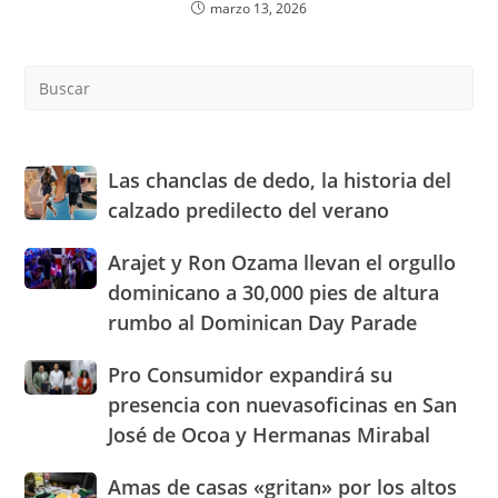
marzo 13, 2026
Pre
Es
to
clo
the
Las
Las chanclas de dedo, la historia del
sea
chanclas
calzado predilecto del verano
pan
de
dedo,
Arajet
Arajet y Ron Ozama llevan el orgullo
la
y
dominicano a 30,000 pies de altura
historia
Ron
del
rumbo al Dominican Day Parade
Ozama
calzado
llevan
predilecto
Pro
Pro Consumidor expandirá su
el
del
Consumidor
orgullo
presencia con nuevasoficinas en San
verano
expandirá
dominicano
José de Ocoa y Hermanas Mirabal
su
a
presencia
30,000
Amas
Amas de casas «gritan» por los altos
con
pies