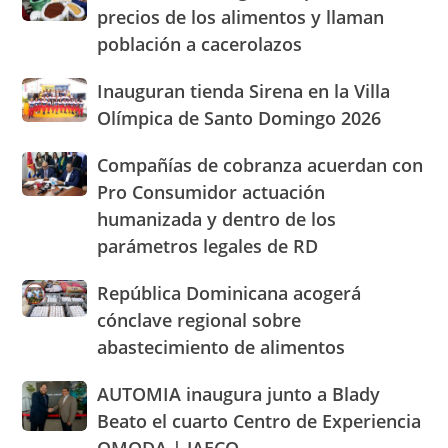
de
nuevasoficinas
precios de los alimentos y llaman
de
casas
en
altura
población a cacerolazos
«gritan»
San
rumbo
por
José
al
Inauguran
Inauguran tienda Sirena en la Villa
los
de
Dominican
tienda
altos
Olímpica de Santo Domingo 2026
Ocoa
Day
Sirena
precios
y
Parade
en
de
Hermanas
Compañías
Compañías de cobranza acuerdan con
la
los
Mirabal
de
Pro Consumidor actuación
Villa
alimentos
cobranza
Olímpica
humanizada y dentro de los
y
acuerdan
de
llaman
parámetros legales de RD
con
Santo
población
Pro
Domingo
a
Consumidor
República
República Dominicana acogerá
2026
cacerolazos
actuación
Dominicana
cónclave regional sobre
humanizada
acogerá
abastecimiento de alimentos
y
cónclave
dentro
regional
AUTOMIA
AUTOMIA inaugura junto a Blady
de
sobre
inaugura
los
abastecimiento
Beato el cuarto Centro de Experiencia
junto
parámetros
de