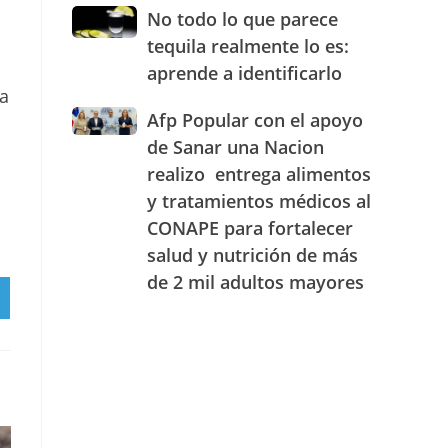
JAECO
combustibles
No
No todo lo que parece
durante
todo
tequila realmente lo es:
la
lo
semana
aprende a identificarlo
que
del
ra
parece
25
Afp
Afp Popular con el apoyo
tequila
al
Popular
realmente
de Sanar una Nacion
31
con
lo
realizo entrega alimentos
de
el
es:
julio
y tratamientos médicos al
apoyo
aprende
de
de
a
CONAPE para fortalecer
2026
Sanar
identificarlo
salud y nutrición de más
una
de 2 mil adultos mayores
Nacion
RTIR
realizo
entrega
RAM
alimentos
y
tratamientos
médicos
al