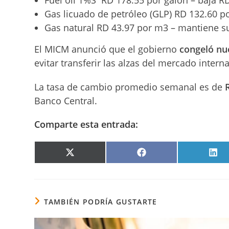
Gas licuado de petróleo (GLP) RD 132.60 p
Gas natural RD 43.97 por m3 – mantiene su
El MICM anunció que el gobierno
congeló nu
evitar transferir las alzas del mercado inter
La tasa de cambio promedio semanal es de
Banco Central.
Comparte esta entrada:
COMPARTIR
COMPARTIR
COM
EN
EN
EN
X
FACEBOOK
LIN
(TWITTER)
TAMBIÉN PODRÍA GUSTARTE