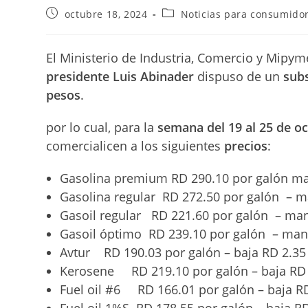
Publicación
Categoría
octubre 18, 2024
Noticias para consumido
de
de
la
la
entrada:
entrada:
El Ministerio de Industria, Comercio y Mipy
presidente Luis Abinader
dispuso de un
subs
pesos
.
por lo cual, para la
semana del 19 al 25 de o
comercialicen a los siguientes
precios
:
Gasolina premium RD 290.10 por galón man
Gasolina regular RD 272.50 por galón – m
Gasoil regular RD 221.60 por galón – man
Gasoil óptimo RD 239.10 por galón – mant
Avtur RD 190.03 por galón – baja RD 2
Kerosene RD 219.10 por galón – baja RD
Fuel oil #6 RD 166.01 por galón – baja R
Fuel oil 1%S RD 178.55 por galón – baja R