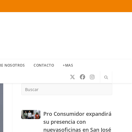
RE NOSOTROS
CONTACTO
+MAS
Press
Escape
to
close
the
Pro
Pro Consumidor expandirá
search
Consumidor
su presencia con
panel.
expandirá
nuevasoficinas en San José
su