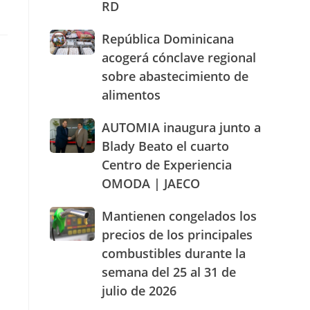
RD
actuación
humanizada
República
República Dominicana
y
Dominicana
dentro
acogerá cónclave regional
acogerá
de
sobre abastecimiento de
cónclave
los
alimentos
regional
parámetros
sobre
legales
abastecimiento
AUTOMIA
AUTOMIA inaugura junto a
de
de
inaugura
RD
Blady Beato el cuarto
alimentos
junto
Centro de Experiencia
a
OMODA | JAECO
Blady
Beato
el
Mantienen
Mantienen congelados los
cuarto
congelados
precios de los principales
Centro
los
combustibles durante la
de
precios
Experiencia
semana del 25 al 31 de
de
OMODA
los
julio de 2026
|
principales