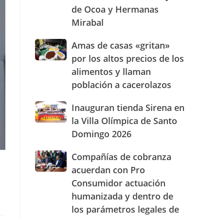
de Ocoa y Hermanas
presencia
con
Mirabal
nuevasoficinas
en
Amas
Amas de casas «gritan»
San
de
por los altos precios de los
José
casas
de
alimentos y llaman
«gritan»
Ocoa
población a cacerolazos
por
y
los
Hermanas
altos
Inauguran
Inauguran tienda Sirena en
Mirabal
precios
tienda
la Villa Olímpica de Santo
de
Sirena
Domingo 2026
los
en
alimentos
la
Compañías
Compañías de cobranza
y
Villa
de
llaman
Olímpica
acuerdan con Pro
cobranza
población
de
Consumidor actuación
acuerdan
a
Santo
humanizada y dentro de
con
cacerolazos
Domingo
Pro
2026
los parámetros legales de
Consumidor