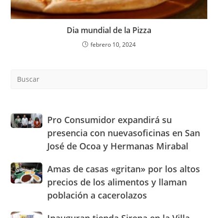
Dia mundial de la Pizza
febrero 10, 2024
Pre
Es
to
clo
the
Pro
Pro Consumidor expandirá su
sea
Consumidor
presencia con nuevasoficinas en San
pan
expandirá
José de Ocoa y Hermanas Mirabal
su
presencia
Amas
Amas de casas «gritan» por los altos
con
de
nuevasoficinas
precios de los alimentos y llaman
casas
en
población a cacerolazos
«gritan»
San
por
José
Inauguran
Inauguran tienda Sirena en la Villa