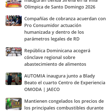
los
de
tienda
altos
Olímpica de Santo Domingo 2026
Ocoa
Sirena
precios
y
en
de
Hermanas
Compañías
Compañías de cobranza acuerdan con
la
los
Mirabal
de
Pro Consumidor actuación
Villa
alimentos
cobranza
Olímpica
humanizada y dentro de los
y
acuerdan
de
llaman
parámetros legales de RD
con
Santo
población
Pro
Domingo
a
Consumidor
República
República Dominicana acogerá
2026
cacerolazos
actuación
Dominicana
cónclave regional sobre
humanizada
acogerá
abastecimiento de alimentos
y
cónclave
dentro
regional
AUTOMIA
AUTOMIA inaugura junto a Blady
de
sobre
inaugura
los
abastecimiento
Beato el cuarto Centro de Experiencia
junto
parámetros
de
OMODA | JAECO
a
legales
alimentos
Blady
de
Mantienen
Mantienen congelados los precios de
Beato
RD
congelados
el
los principales combustibles durante
los
cuarto