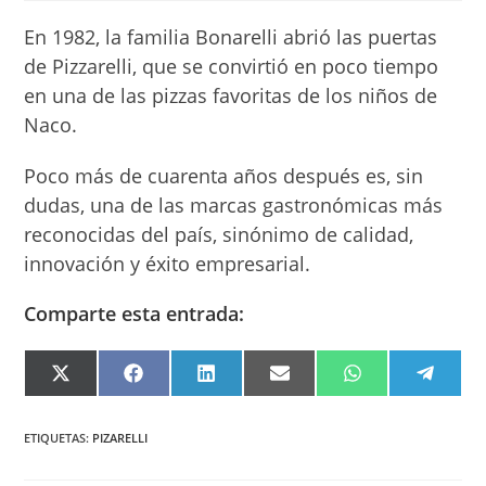
entrada:
entrada:
lectura:
En 1982, la familia Bonarelli abrió las puertas
de Pizzarelli, que se convirtió en poco tiempo
en una de las pizzas favoritas de los niños de
Naco.
Poco más de cuarenta años después es, sin
dudas, una de las marcas gastronómicas más
reconocidas del país, sinónimo de calidad,
innovación y éxito empresarial.
Comparte esta entrada:
COMPARTIR
COMPARTIR
COMPARTIR
COMPARTIR
COMPARTIR
COMPA
EN
EN
EN
EN
EN
EN
X
FACEBOOK
LINKEDIN
EMAIL
WHATSAPP
TELEG
(TWITTER)
ETIQUETAS
:
PIZARELLI