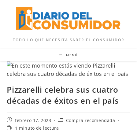
Ir
al
contenido
TODO LO QUE NECESITA SABER EL CONSUMIDOR
MENÚ
Pizzarelli celebra sus cuatro
décadas de éxitos en el país
Publicación
Categoría
febrero 17, 2023
Compra recomendada
de
de
Tiempo
1 minuto de lectura
la
la
de