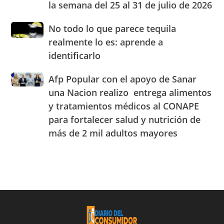
la semana del 25 al 31 de julio de 2026
precios
Centro
de
de
No
No todo lo que parece tequila
los
Experiencia
todo
principales
realmente lo es: aprende a
OMODA
lo
combustibles
|
identificarlo
que
durante
JAECO
parece
la
Afp
Afp Popular con el apoyo de Sanar
tequila
semana
Popular
realmente
una Nacion realizo entrega alimentos
del
con
lo
25
y tratamientos médicos al CONAPE
el
es:
al
para fortalecer salud y nutrición de
apoyo
aprende
31
de
a
más de 2 mil adultos mayores
de
Sanar
identificarlo
julio
una
de
Nacion
2026
realizo
entrega
alimentos
y
tratamientos