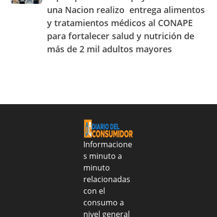
Popular
realmente
una Nacion realizo entrega alimentos
del
con
lo
25
y tratamientos médicos al CONAPE
el
es:
al
para fortalecer salud y nutrición de
apoyo
aprende
31
de
a
más de 2 mil adultos mayores
de
Sanar
identificarlo
julio
una
de
Nacion
2026
realizo
entrega
alimentos
y
tratamientos
médicos
Informacione
al
s minuto a
CONAPE
minuto
para
fortalecer
relacionadas
salud
con el
y
consumo a
nutrición
nivel general