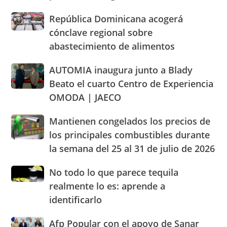
población
Pro
Domingo
a
Consumidor
República
República Dominicana acogerá
2026
cacerolazos
actuación
Dominicana
cónclave regional sobre
humanizada
acogerá
abastecimiento de alimentos
y
cónclave
dentro
regional
AUTOMIA
AUTOMIA inaugura junto a Blady
de
sobre
inaugura
los
abastecimiento
Beato el cuarto Centro de Experiencia
junto
parámetros
de
OMODA | JAECO
a
legales
alimentos
Blady
de
Mantienen
Mantienen congelados los precios de
Beato
RD
congelados
el
los principales combustibles durante
los
cuarto
la semana del 25 al 31 de julio de 2026
precios
Centro
de
de
No
No todo lo que parece tequila
los
Experiencia
todo
principales
realmente lo es: aprende a
OMODA
lo
combustibles
|
identificarlo
que
durante
JAECO
parece
la
Afp
Afp Popular con el apoyo de Sanar
tequila
semana