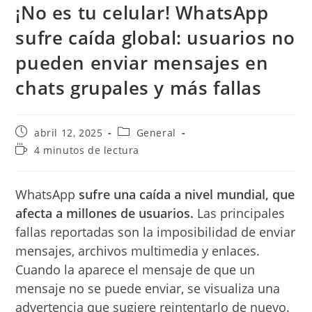
¡No es tu celular! WhatsApp
sufre caída global: usuarios no
pueden enviar mensajes en
chats grupales y más fallas
Publicación
Categoría
abril 12, 2025
General
de
de
Tiempo
4 minutos de lectura
la
la
de
entrada:
entrada:
lectura:
WhatsApp
sufre una caída a nivel mundial, que
afecta a millones de usuarios.
Las principales
fallas reportadas son la imposibilidad de enviar
mensajes, archivos multimedia y enlaces.
Cuando la aparece el mensaje de que un
mensaje no se puede enviar, se visualiza una
advertencia que sugiere reintentarlo de nuevo.