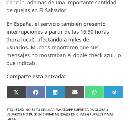
Cancún, además de una importante cantidad
de quejas en El Salvador.
En España, el servicio también presentó
interrupciones a partir de las 16:30 horas
(hora local), afectando a miles de
usuarios.
Muchos reportaron que sus
mensajes no mostraban el doble check azul, lo
que indicab
Comparte esta entrada:
COMPARTIR
COMPARTIR
COMPARTIR
COMPARTIR
COMPARTIR
COMPA
EN
EN
EN
EN
EN
EN
X
FACEBOOK
LINKEDIN
EMAIL
WHATSAPP
TELEG
(TWITTER)
ETIQUETAS
:
¡NO ES TU CELULAR! WHATSAPP SUFRE CAÍDA GLOBAL:
USUARIOS NO PUEDEN ENVIAR MENSAJES EN CHATS GRUPALES Y MÁS
FALLAS