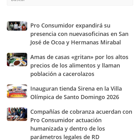
Es
to
clo
the
Pro
Pro Consumidor expandirá su
sea
Consumidor
presencia con nuevasoficinas en San
pan
expandirá
José de Ocoa y Hermanas Mirabal
su
presencia
Amas
Amas de casas «gritan» por los altos
con
de
nuevasoficinas
precios de los alimentos y llaman
casas
en
población a cacerolazos
«gritan»
San
por
José
Inauguran
Inauguran tienda Sirena en la Villa
los
de
tienda
altos
Olímpica de Santo Domingo 2026
Ocoa
Sirena
precios
y
en
de
Hermanas
Compañías
Compañías de cobranza acuerdan con
la
los
Mirabal
de
Pro Consumidor actuación
Villa
alimentos
cobranza
Olímpica
humanizada y dentro de los
y
acuerdan
de
llaman
parámetros legales de RD
con
Santo