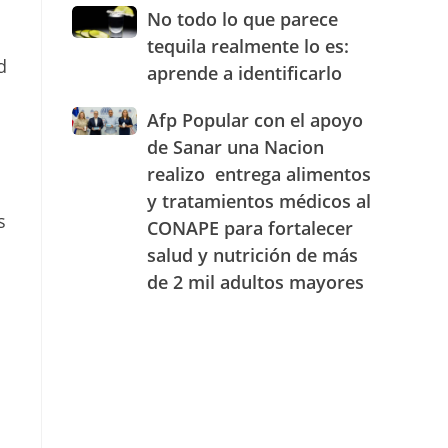
JAECO
combustibles
No
No todo lo que parece
durante
todo
tequila realmente lo es:
la
lo
d
semana
aprende a identificarlo
que
a
del
parece
25
Afp
Afp Popular con el apoyo
tequila
al
Popular
realmente
de Sanar una Nacion
31
con
lo
realizo entrega alimentos
de
el
es:
julio
y tratamientos médicos al
apoyo
aprende
de
s
de
a
CONAPE para fortalecer
2026
Sanar
identificarlo
salud y nutrición de más
una
de 2 mil adultos mayores
Nacion
realizo
entrega
alimentos
y
tratamientos
médicos
al