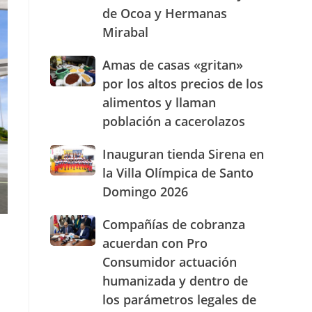
de Ocoa y Hermanas
presencia
con
Mirabal
nuevasoficinas
en
Amas
Amas de casas «gritan»
San
de
por los altos precios de los
José
casas
de
alimentos y llaman
«gritan»
Ocoa
población a cacerolazos
por
y
los
Hermanas
altos
Inauguran
Inauguran tienda Sirena en
Mirabal
precios
tienda
la Villa Olímpica de Santo
de
Sirena
Domingo 2026
los
en
alimentos
la
Compañías
Compañías de cobranza
y
Villa
de
llaman
Olímpica
acuerdan con Pro
cobranza
población
de
Consumidor actuación
acuerdan
a
Santo
humanizada y dentro de
con
cacerolazos
Domingo
Pro
2026
los parámetros legales de
Consumidor