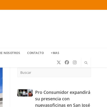
RE NOSOTROS
CONTACTO
+MAS
Press
Escape
to
close
the
Pro
Pro Consumidor expandirá
search
Consumidor
su presencia con
panel.
expandirá
nuevasoficinas en San José
su