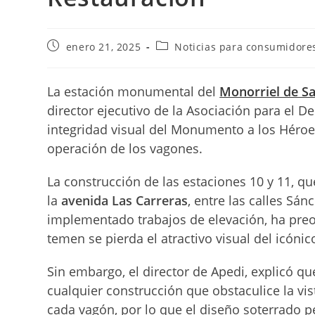
Publicación
Categoría
enero 21, 2025
Noticias para consumidore
de
de
la
la
entrada:
entrada:
La estación monumental del
Monorriel de S
director ejecutivo de la Asociación para el De
integridad visual del Monumento a los Héroes
operación de los vagones.
La construcción de las estaciones 10 y 11, q
la
avenida Las Carreras
, entre las calles Sá
implementado trabajos de elevación, ha preo
temen se pierda el atractivo visual del icóni
Sin embargo, el director de Apedi, explicó qu
cualquier construcción que obstaculice la vi
cada vagón, por lo que el diseño soterrado p