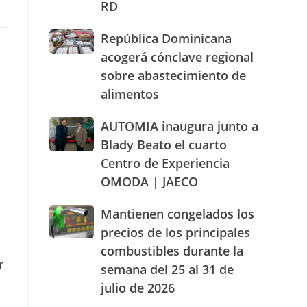
RD
actuación
humanizada
República
República Dominicana
y
Dominicana
dentro
acogerá cónclave regional
acogerá
de
sobre abastecimiento de
cónclave
los
alimentos
regional
parámetros
sobre
legales
abastecimiento
AUTOMIA
AUTOMIA inaugura junto a
de
de
inaugura
RD
Blady Beato el cuarto
alimentos
junto
Centro de Experiencia
a
OMODA | JAECO
Blady
Beato
el
Mantienen
Mantienen congelados los
cuarto
congelados
precios de los principales
Centro
los
combustibles durante la
de
precios
r
Experiencia
semana del 25 al 31 de
de
OMODA
los
julio de 2026
|
principales