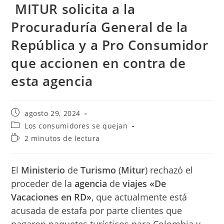
MITUR solicita a la
Procuraduría General de la
República y a Pro Consumidor
que accionen en contra de
esta agencia
Publicación
agosto 29, 2024
de
Categoría
Los consumidores se quejan
la
de
Tiempo
2 minutos de lectura
entrada:
la
de
entrada:
lectura:
El
Ministerio
de
Turismo
(
Mitur
) rechazó el
proceder de la
agencia
de
viajes
«De
Vacaciones en RD»
, que actualmente está
acusada de estafa por parte clientes que
pagaron paquetes turísticos para Colombia y