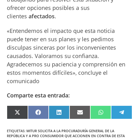
ofrecer opciones posibles a sus
clientes
afectados
.
«Entendemos el impacto que esta noticia
puede tener en sus planes y les pedimos
disculpas sinceras por los inconvenientes
causados. Valoramos su confianza.
Agradecemos su paciencia y comprensión en
estos momentos difíciles», concluye el
comunicado
Comparte esta entrada:
COMPARTIR
COMPARTIR
COMPARTIR
COMPARTIR
COMPARTIR
COMPA
EN
EN
EN
EN
EN
EN
X
FACEBOOK
LINKEDIN
EMAIL
WHATSAPP
TELEG
(TWITTER)
ETIQUETAS
:
MITUR SOLICITA A LA PROCURADURÍA GENERAL DE LA
REPÚBLICA Y A PRO CONSUMIDOR QUE ACCIONEN EN CONTRA DE ESTA