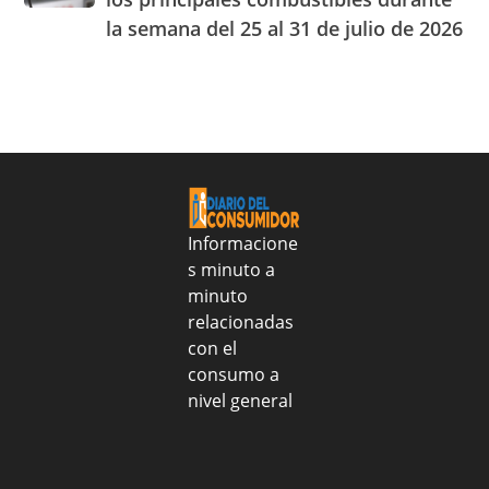
los
cuarto
la semana del 25 al 31 de julio de 2026
precios
Centro
de
de
los
Experiencia
principales
OMODA
combustibles
|
durante
JAECO
la
semana
del
25
Informacione
al
s minuto a
31
minuto
de
relacionadas
julio
con el
de
consumo a
2026
nivel general