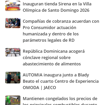
al
Inauguran
Inauguran tienda Sirena en la Villa
los
de
Dominican
tienda
altos
Olímpica de Santo Domingo 2026
Ocoa
Day
Sirena
precios
y
Parade
en
de
Hermanas
Compañías
Compañías de cobranza acuerdan con
la
los
Mirabal
de
Pro Consumidor actuación
Villa
alimentos
cobranza
Olímpica
humanizada y dentro de los
y
acuerdan
de
llaman
parámetros legales de RD
con
Santo
población
Pro
Domingo
a
Consumidor
República
República Dominicana acogerá
2026
cacerolazos
actuación
Dominicana
cónclave regional sobre
humanizada
acogerá
abastecimiento de alimentos
y
cónclave
dentro
regional
AUTOMIA
AUTOMIA inaugura junto a Blady
de
sobre
inaugura
los
abastecimiento
Beato el cuarto Centro de Experiencia
junto
parámetros
de
OMODA | JAECO
a
legales
alimentos
Blady
de
Mantienen
Mantienen congelados los precios de
Beato
RD
congelados
el
los principales combustibles durante