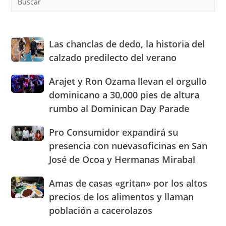
Es
to
clo
the
Las
Las chanclas de dedo, la historia del
sea
chanclas
calzado predilecto del verano
pan
de
dedo,
Arajet
Arajet y Ron Ozama llevan el orgullo
la
y
dominicano a 30,000 pies de altura
historia
Ron
del
rumbo al Dominican Day Parade
Ozama
calzado
llevan
predilecto
Pro
Pro Consumidor expandirá su
el
del
Consumidor
orgullo
presencia con nuevasoficinas en San
verano
expandirá
dominicano
José de Ocoa y Hermanas Mirabal
su
a
presencia
30,000
Amas
Amas de casas «gritan» por los altos
con
pies
de
nuevasoficinas
precios de los alimentos y llaman
de
casas
en
altura
población a cacerolazos
«gritan»
San
rumbo
por
José