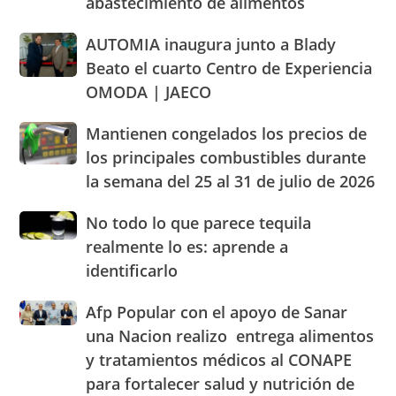
abastecimiento de alimentos
y
cónclave
dentro
regional
AUTOMIA
AUTOMIA inaugura junto a Blady
de
sobre
inaugura
los
abastecimiento
Beato el cuarto Centro de Experiencia
junto
parámetros
de
OMODA | JAECO
a
legales
alimentos
Blady
de
Mantienen
Mantienen congelados los precios de
Beato
RD
congelados
el
los principales combustibles durante
los
cuarto
la semana del 25 al 31 de julio de 2026
precios
Centro
de
de
No
No todo lo que parece tequila
los
Experiencia
todo
principales
realmente lo es: aprende a
OMODA
lo
combustibles
|
identificarlo
que
durante
JAECO
parece
la
Afp
Afp Popular con el apoyo de Sanar
tequila
semana
Popular
realmente
una Nacion realizo entrega alimentos
del
con
lo
25
y tratamientos médicos al CONAPE
el
es:
al
para fortalecer salud y nutrición de
apoyo
aprende
31