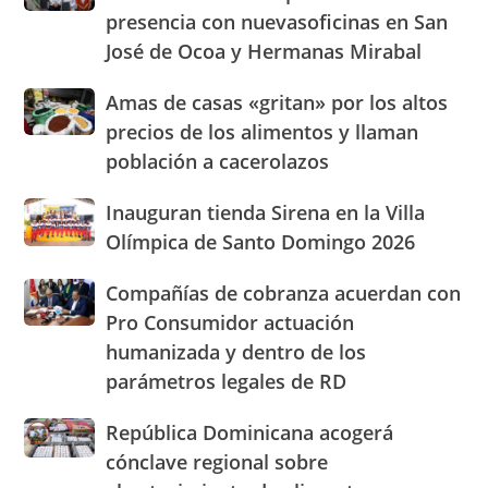
sea
Consumidor
presencia con nuevasoficinas en San
pan
expandirá
José de Ocoa y Hermanas Mirabal
su
presencia
Amas
Amas de casas «gritan» por los altos
con
de
nuevasoficinas
precios de los alimentos y llaman
casas
en
población a cacerolazos
«gritan»
San
por
José
Inauguran
Inauguran tienda Sirena en la Villa
los
de
tienda
altos
Olímpica de Santo Domingo 2026
Ocoa
Sirena
precios
y
en
de
Hermanas
Compañías
Compañías de cobranza acuerdan con
la
los
Mirabal
de
Pro Consumidor actuación
Villa
alimentos
cobranza
Olímpica
humanizada y dentro de los
y
acuerdan
de
llaman
parámetros legales de RD
con
Santo
población
Pro
Domingo
a
Consumidor
República
República Dominicana acogerá
2026
cacerolazos
actuación
Dominicana
cónclave regional sobre
humanizada
acogerá