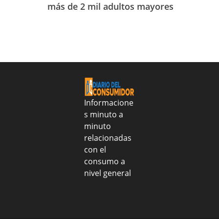
de
a
más de 2 mil adultos mayores
de
Sanar
identificarlo
julio
una
de
Nacion
2026
realizo
entrega
alimentos
y
tratamientos
médicos
Informacione
al
s minuto a
CONAPE
minuto
para
fortalecer
relacionadas
salud
con el
y
consumo a
nutrición
nivel general
de
más
de
2
mil