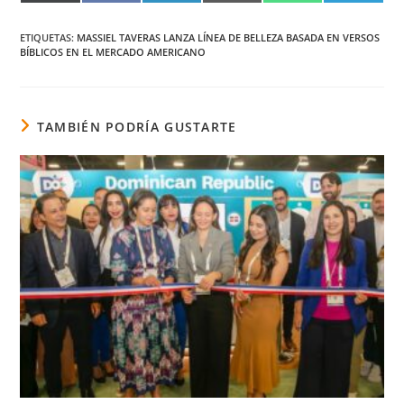
EN
EN
EN
EN
EN
EN
X
FACEBOOK
LINKEDIN
EMAIL
WHATSAPP
TELEG
(TWITTER)
ETIQUETAS
:
MASSIEL TAVERAS LANZA LÍNEA DE BELLEZA BASADA EN VERSOS
BÍBLICOS EN EL MERCADO AMERICANO
TAMBIÉN PODRÍA GUSTARTE