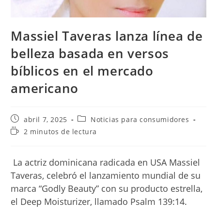
Massiel Taveras lanza línea de
belleza basada en versos
bíblicos en el mercado
americano
Publicación
Categoría
abril 7, 2025
Noticias para consumidores
de
de
Tiempo
2 minutos de lectura
la
la
de
entrada:
entrada:
lectura:
La actriz dominicana radicada en USA Massiel
Taveras, celebró el lanzamiento mundial de su
marca “Godly Beauty” con su producto estrella,
el Deep Moisturizer, llamado Psalm 139:14.