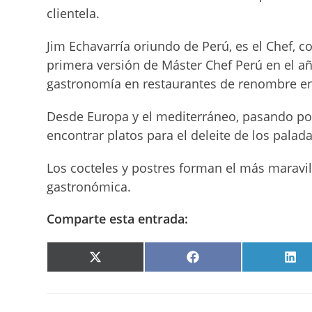
clientela.
Jim Echavarría oriundo de Perú, es el Chef, 
primera versión de Máster Chef Perú en el a
gastronomía en restaurantes de renombre en
Desde Europa y el mediterráneo, pasando por 
encontrar platos para el deleite de los palad
Los cocteles y postres forman el más maravi
gastronómica.
Comparte esta entrada:
COMPARTIR
COMPARTIR
COM
EN
EN
EN
X
FACEBOOK
LIN
(TWITTER)