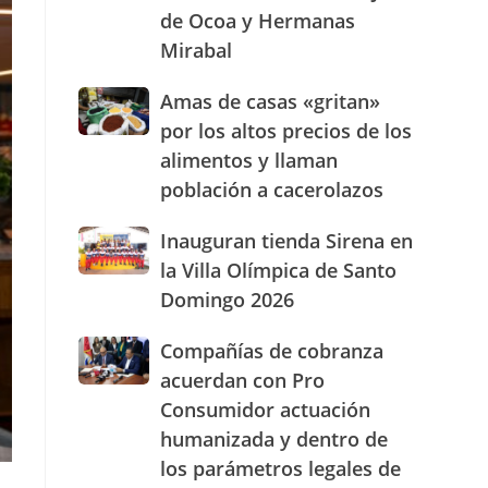
de Ocoa y Hermanas
presencia
con
Mirabal
nuevasoficinas
en
Amas
Amas de casas «gritan»
San
de
por los altos precios de los
José
casas
de
alimentos y llaman
«gritan»
Ocoa
población a cacerolazos
por
y
los
Hermanas
altos
Inauguran
Inauguran tienda Sirena en
Mirabal
precios
tienda
la Villa Olímpica de Santo
de
Sirena
Domingo 2026
los
en
alimentos
la
Compañías
Compañías de cobranza
y
Villa
de
llaman
Olímpica
acuerdan con Pro
cobranza
población
de
Consumidor actuación
acuerdan
a
Santo
humanizada y dentro de
con
cacerolazos
Domingo
Pro
2026
los parámetros legales de
Consumidor