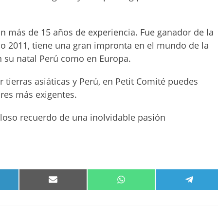
con más de 15 años de experiencia. Fue ganador de la
ño 2011, tiene una gran impronta en el mundo de la
 su natal Perú como en Europa.
tierras asiáticas y Perú, en Petit Comité puedes
ares más exigentes.
lloso recuerdo de una inolvidable pasión
PARTIR
COMPARTIR
COMPARTIR
COMPA
EN
EN
EN
KEDIN
EMAIL
WHATSAPP
TELEG