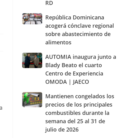
RD
actuación
humanizada
República
República Dominicana
y
Dominicana
dentro
acogerá cónclave regional
acogerá
de
sobre abastecimiento de
cónclave
los
alimentos
regional
parámetros
sobre
legales
abastecimiento
AUTOMIA
AUTOMIA inaugura junto a
de
de
inaugura
RD
Blady Beato el cuarto
alimentos
junto
Centro de Experiencia
a
OMODA | JAECO
Blady
Beato
el
Mantienen
Mantienen congelados los
cuarto
congelados
precios de los principales
a
Centro
los
combustibles durante la
de
precios
Experiencia
semana del 25 al 31 de
de
OMODA
los
julio de 2026
|
principales