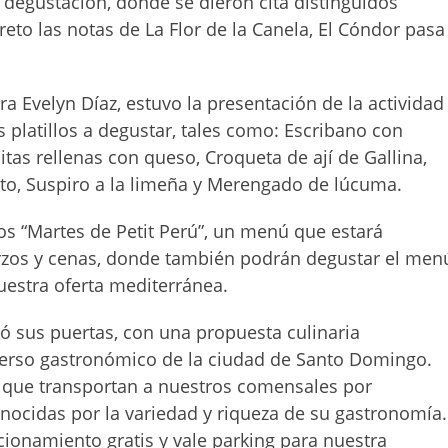
e degustación, donde se dieron cita distinguidos
eto las notas de La Flor de la Canela, El Cóndor pasa
a Evelyn Díaz, estuvo la presentación de la actividad
s platillos a degustar, tales como: Escribano con
as rellenas con queso, Croqueta de ají de Gallina,
ato, Suspiro a la limeña y Merengado de lúcuma.
 los “Martes de Petit Perú”, un menú que estará
erzos y cenas, donde también podrán degustar el men
uestra oferta mediterránea.
rió sus puertas, con una propuesta culinaria
iverso gastronómico de la ciudad de Santo Domingo.
s, que transportan a nuestros comensales por
onocidas por la variedad y riqueza de su gastronomía.
cionamiento gratis y vale parking para nuestra