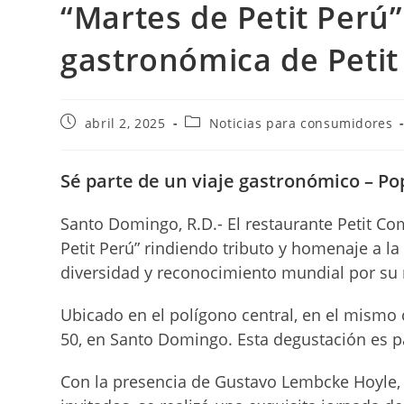
“Martes de Petit Perú”
gastronómica de Petit
Publicación
Categoría
abril 2, 2025
Noticias para consumidores
de
de
la
la
entrada:
entrada:
Sé parte de un viaje gastronómico – Po
Santo Domingo, R.D.- El restaurante Petit Co
Petit Perú” rindiendo tributo y homenaje a la
diversidad y reconocimiento mundial por su r
Ubicado en el polígono central, en el mismo 
50, en Santo Domingo. Esta degustación es pa
Con la presencia de Gustavo Lembcke Hoyle, 