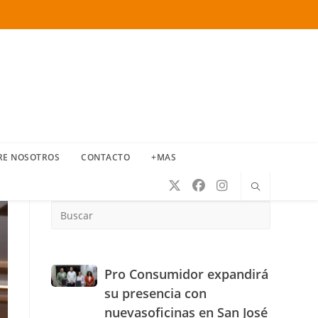
RE NOSOTROS
CONTACTO
+MAS
Press
Escape
to
close
the
Pro
Pro Consumidor expandirá
search
Consumidor
su presencia con
panel.
expandirá
nuevasoficinas en San José
su