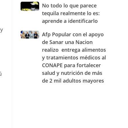
JAECO
combustibles
No
No todo lo que parece
durante
todo
tequila realmente lo es:
la
lo
semana
aprende a identificarlo
que
del
parece
 y
25
Afp
Afp Popular con el apoyo
tequila
al
Popular
realmente
de Sanar una Nacion
31
con
lo
realizo entrega alimentos
de
el
es:
julio
y tratamientos médicos al
apoyo
aprende
de
de
a
CONAPE para fortalecer
2026
Sanar
identificarlo
salud y nutrición de más
ú
una
de 2 mil adultos mayores
Nacion
realizo
entrega
alimentos
y
tratamientos
médicos
al