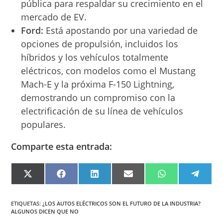
pública para respaldar su crecimiento en el
mercado de EV.
Ford:
Está apostando por una variedad de
opciones de propulsión, incluidos los
híbridos y los vehículos totalmente
eléctricos, con modelos como el Mustang
Mach-E y la próxima F-150 Lightning,
demostrando un compromiso con la
electrificación de su línea de vehículos
populares.
Comparte esta entrada:
COMPARTIR
COMPARTIR
COMPARTIR
COMPARTIR
COMPARTIR
COMPA
EN
EN
EN
EN
EN
EN
X
FACEBOOK
LINKEDIN
EMAIL
WHATSAPP
TELEG
(TWITTER)
ETIQUETAS
:
¿LOS AUTOS ELÉCTRICOS SON EL FUTURO DE LA INDUSTRIA?
ALGUNOS DICEN QUE NO