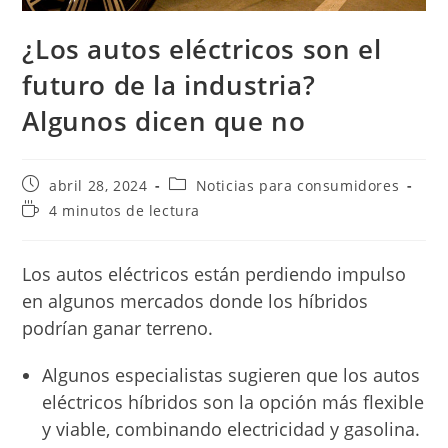
¿Los autos eléctricos son el
futuro de la industria?
Algunos dicen que no
Publicación
Categoría
abril 28, 2024
Noticias para consumidores
de
de
Tiempo
4 minutos de lectura
la
la
de
entrada:
entrada:
lectura:
Los autos eléctricos están perdiendo impulso
en algunos mercados donde los híbridos
podrían ganar terreno.
Algunos especialistas sugieren que los autos
eléctricos híbridos son la opción más flexible
y viable, combinando electricidad y gasolina.