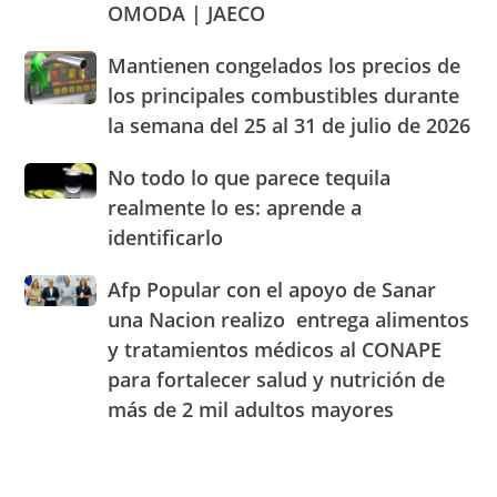
de
OMODA | JAECO
a
legales
alimentos
Blady
de
Mantienen
Mantienen congelados los precios de
Beato
RD
congelados
el
los principales combustibles durante
los
cuarto
la semana del 25 al 31 de julio de 2026
precios
Centro
de
de
No
No todo lo que parece tequila
los
Experiencia
todo
principales
realmente lo es: aprende a
OMODA
lo
combustibles
|
identificarlo
que
durante
JAECO
parece
la
Afp
Afp Popular con el apoyo de Sanar
tequila
semana
Popular
realmente
una Nacion realizo entrega alimentos
del
con
lo
25
y tratamientos médicos al CONAPE
el
es:
al
para fortalecer salud y nutrición de
apoyo
aprende
31
de
a
más de 2 mil adultos mayores
de
Sanar
identificarlo
julio
una
de
Nacion
2026
realizo