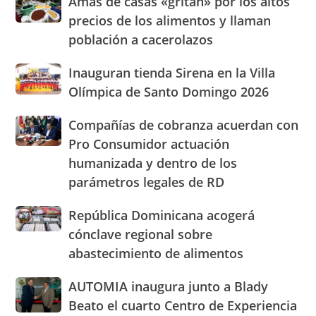
Amas de casas «gritan» por los altos
con
de
nuevasoficinas
precios de los alimentos y llaman
casas
en
población a cacerolazos
«gritan»
San
por
José
Inauguran
Inauguran tienda Sirena en la Villa
los
de
tienda
altos
Olímpica de Santo Domingo 2026
Ocoa
Sirena
precios
y
en
de
Hermanas
Compañías
Compañías de cobranza acuerdan con
la
los
Mirabal
de
Pro Consumidor actuación
Villa
alimentos
cobranza
Olímpica
humanizada y dentro de los
y
acuerdan
de
llaman
parámetros legales de RD
con
Santo
población
Pro
Domingo
a
Consumidor
República
República Dominicana acogerá
2026
cacerolazos
actuación
Dominicana
cónclave regional sobre
humanizada
acogerá
abastecimiento de alimentos
y
cónclave
dentro
regional
AUTOMIA
AUTOMIA inaugura junto a Blady
de
sobre
inaugura
los
abastecimiento
Beato el cuarto Centro de Experiencia
junto
parámetros