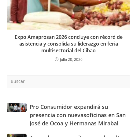
Expo Amaprosan 2026 concluye con récord de
asistencia y consolida su liderazgo en feria
multisectorial del Cibao
julio 20, 2026
Pre
Es
to
clo
the
Pro
Pro Consumidor expandirá su
sea
Consumidor
presencia con nuevasoficinas en San
pan
expandirá
José de Ocoa y Hermanas Mirabal
su
presencia
Amas