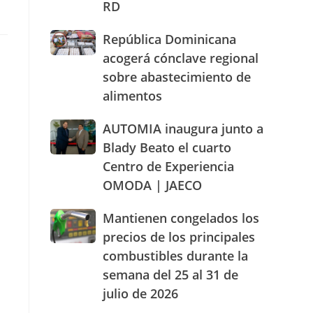
RD
actuación
humanizada
República
República Dominicana
y
Dominicana
dentro
acogerá cónclave regional
acogerá
de
sobre abastecimiento de
cónclave
los
alimentos
regional
parámetros
sobre
legales
abastecimiento
AUTOMIA
AUTOMIA inaugura junto a
de
de
inaugura
RD
Blady Beato el cuarto
alimentos
junto
Centro de Experiencia
a
OMODA | JAECO
Blady
Beato
el
Mantienen
Mantienen congelados los
cuarto
congelados
precios de los principales
Centro
los
combustibles durante la
de
precios
Experiencia
semana del 25 al 31 de
de
OMODA
los
julio de 2026
|
principales