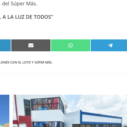
s del Súper Más.
 A LA LUZ DE TODOS”
PARTIR
COMPARTIR
COMPARTIR
COMPA
EN
EN
EN
KEDIN
EMAIL
WHATSAPP
TELEG
LONES CON EL LOTO Y SÚPER MÁS.