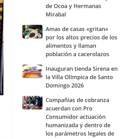
de Ocoa y Hermanas
presencia
con
Mirabal
nuevasoficinas
en
Amas
Amas de casas «gritan»
San
de
por los altos precios de los
José
casas
de
alimentos y llaman
«gritan»
Ocoa
población a cacerolazos
por
y
los
Hermanas
altos
Inauguran
Inauguran tienda Sirena en
Mirabal
precios
tienda
la Villa Olímpica de Santo
de
Sirena
Domingo 2026
los
en
alimentos
la
Compañías
Compañías de cobranza
y
Villa
1
de
llaman
Olímpica
acuerdan con Pro
cobranza
población
de
Consumidor actuación
acuerdan
a
Santo
humanizada y dentro de
con
cacerolazos
Domingo
Pro
2026
los parámetros legales de
Consumidor