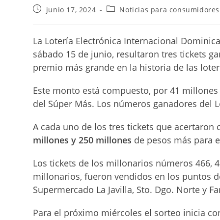
Publicación
Categoría
junio 17, 2024
Noticias para consumidores
de
de
la
la
entrada:
entrada:
La Lotería Electrónica Internacional Dominica
sábado 15 de junio, resultaron tres tickets 
premio más grande en la historia de las lote
Este monto está compuesto, por 41 millones q
del Súper Más. Los números ganadores del Lot
A cada uno de los tres tickets que acertaron
millones y 250 millones
de pesos más para e
Los tickets de los millonarios números 466, 46
millonarios, fueron vendidos en los puntos de
Supermercado La Javilla, Sto. Dgo. Norte y Fa
Para el próximo miércoles el sorteo inicia co