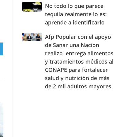
JAECO
combustibles
No
No todo lo que parece
durante
todo
tequila realmente lo es:
la
lo
semana
aprende a identificarlo
que
del
parece
25
Afp
Afp Popular con el apoyo
tequila
al
Popular
realmente
de Sanar una Nacion
31
con
lo
RTIR
realizo entrega alimentos
de
el
es:
RAM
julio
y tratamientos médicos al
apoyo
aprende
de
de
a
CONAPE para fortalecer
2026
Sanar
identificarlo
salud y nutrición de más
una
de 2 mil adultos mayores
Nacion
realizo
entrega
alimentos
y
tratamientos
médicos
al