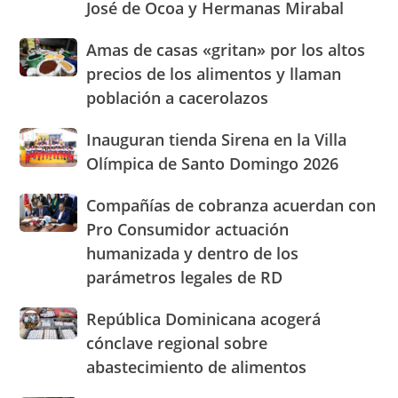
José de Ocoa y Hermanas Mirabal
su
a
presencia
30,000
Amas
Amas de casas «gritan» por los altos
con
pies
de
nuevasoficinas
precios de los alimentos y llaman
de
casas
en
altura
población a cacerolazos
«gritan»
San
rumbo
por
José
al
Inauguran
Inauguran tienda Sirena en la Villa
los
de
Dominican
tienda
altos
Olímpica de Santo Domingo 2026
Ocoa
Day
Sirena
precios
y
Parade
en
de
Hermanas
Compañías
Compañías de cobranza acuerdan con
la
los
Mirabal
de
Pro Consumidor actuación
Villa
alimentos
cobranza
Olímpica
humanizada y dentro de los
y
acuerdan
de
llaman
parámetros legales de RD
con
Santo
población
Pro
Domingo
a
Consumidor
República
República Dominicana acogerá
2026
cacerolazos
actuación
Dominicana
cónclave regional sobre
humanizada
acogerá
abastecimiento de alimentos
y
cónclave
dentro
regional