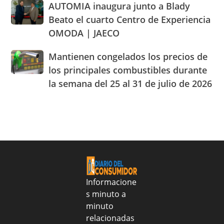
AUTOMIA
AUTOMIA inaugura junto a Blady
de
sobre
inaugura
los
abastecimiento
Beato el cuarto Centro de Experiencia
junto
parámetros
de
OMODA | JAECO
a
legales
alimentos
Blady
de
Mantienen
Mantienen congelados los precios de
Beato
RD
congelados
el
los principales combustibles durante
los
cuarto
la semana del 25 al 31 de julio de 2026
precios
Centro
de
de
los
Experiencia
principales
OMODA
combustibles
|
durante
JAECO
la
semana
del
25
Informacione
al
s minuto a
31
minuto
de
relacionadas
julio