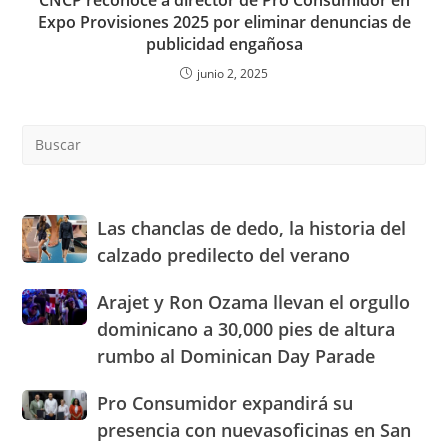
Expo Provisiones 2025 por eliminar denuncias de
publicidad engañosa
junio 2, 2025
Pre
Es
to
clo
the
Las
Las chanclas de dedo, la historia del
sea
chanclas
calzado predilecto del verano
pan
de
dedo,
Arajet
Arajet y Ron Ozama llevan el orgullo
la
y
dominicano a 30,000 pies de altura
historia
Ron
del
rumbo al Dominican Day Parade
Ozama
calzado
llevan
predilecto
Pro
Pro Consumidor expandirá su
el
del
Consumidor
orgullo
presencia con nuevasoficinas en San
verano
expandirá
dominicano