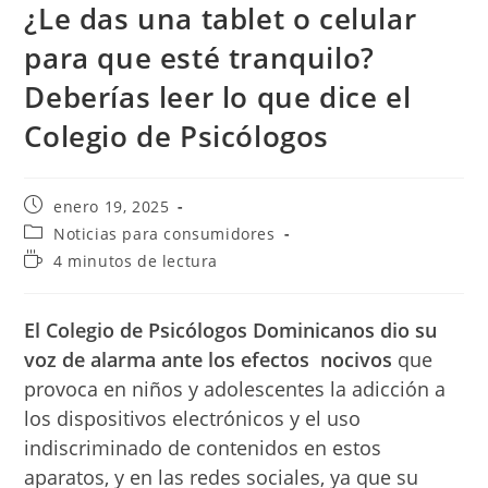
¿Le das una tablet o celular
para que esté tranquilo?
Deberías leer lo que dice el
Colegio de Psicólogos
Publicación
enero 19, 2025
de
Categoría
Noticias para consumidores
la
de
Tiempo
4 minutos de lectura
entrada:
la
de
entrada:
lectura:
El Colegio de Psicólogos Dominicanos dio su
voz de alarma ante los efectos nocivos
que
provoca en niños y adolescentes la adicción a
los dispositivos electrónicos y el uso
indiscriminado de contenidos en estos
aparatos, y en las redes sociales, ya que su