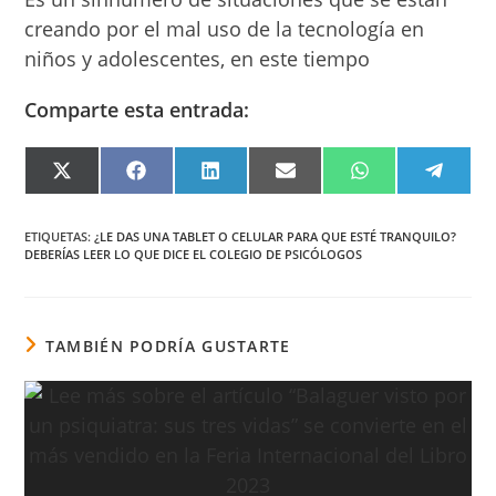
creando por el mal uso de la tecnología en
niños y adolescentes, en este tiempo
Comparte esta entrada:
COMPARTIR
COMPARTIR
COMPARTIR
COMPARTIR
COMPARTIR
COMPA
EN
EN
EN
EN
EN
EN
X
FACEBOOK
LINKEDIN
EMAIL
WHATSAPP
TELEG
(TWITTER)
ETIQUETAS
:
¿LE DAS UNA TABLET O CELULAR PARA QUE ESTÉ TRANQUILO?
DEBERÍAS LEER LO QUE DICE EL COLEGIO DE PSICÓLOGOS
TAMBIÉN PODRÍA GUSTARTE