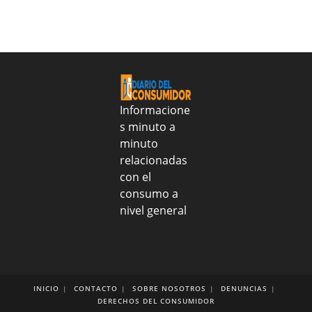
de
Nacion
2026
realizo
entrega
alimentos
y
tratamientos
médicos
Informacione
al
s minuto a
CONAPE
minuto
para
fortalecer
relacionadas
salud
con el
y
consumo a
nutrición
nivel general
de
más
de
2
mil
adultos
INICIO
CONTACTO
SOBRE NOSOTROS
DENUNCIAS
DERECHOS DEL CONSUMIDOR
mayores