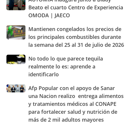
inaugura
los
abastecimiento
Beato el cuarto Centro de Experiencia
junto
parámetros
de
OMODA | JAECO
a
legales
alimentos
Blady
de
Mantienen
Mantienen congelados los precios de
Beato
RD
congelados
el
los principales combustibles durante
los
cuarto
la semana del 25 al 31 de julio de 2026
precios
Centro
de
de
No
No todo lo que parece tequila
los
Experiencia
todo
principales
realmente lo es: aprende a
OMODA
lo
combustibles
|
identificarlo
que
durante
JAECO
parece
la
Afp
Afp Popular con el apoyo de Sanar
tequila
semana
Popular
realmente
una Nacion realizo entrega alimentos
del
con
lo
25
y tratamientos médicos al CONAPE
el
es:
al
para fortalecer salud y nutrición de
apoyo
aprende
31
de
a
más de 2 mil adultos mayores
de
Sanar
identificarlo
julio
una