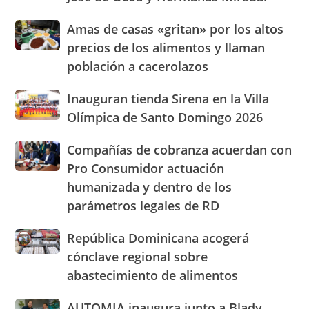
su
presencia
Amas
Amas de casas «gritan» por los altos
con
de
nuevasoficinas
precios de los alimentos y llaman
casas
en
población a cacerolazos
«gritan»
San
por
José
Inauguran
Inauguran tienda Sirena en la Villa
los
de
tienda
altos
Olímpica de Santo Domingo 2026
Ocoa
Sirena
precios
y
en
de
Hermanas
Compañías
Compañías de cobranza acuerdan con
la
los
Mirabal
de
Pro Consumidor actuación
Villa
alimentos
cobranza
Olímpica
humanizada y dentro de los
y
acuerdan
de
llaman
parámetros legales de RD
con
Santo
población
Pro
Domingo
a
Consumidor
República
República Dominicana acogerá
2026
cacerolazos
actuación
Dominicana
cónclave regional sobre
humanizada
acogerá
abastecimiento de alimentos
y
cónclave
dentro
regional
AUTOMIA
AUTOMIA inaugura junto a Blady
de
sobre