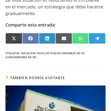
tar esta situación es re­duciendo el circulante
en el mercado, un estra­tegia que debe hacerse
gradualmente.
Comparte esta entrada:
COMPARTIR
COMPARTIR
COMPARTIR
COMPARTIR
COMPARTIR
COMPA
EN
EN
EN
EN
EN
EN
X
FACEBOOK
LINKEDIN
EMAIL
WHATSAPP
TELEG
(TWITTER)
ETIQUETAS
:
INFLACION TOCA LOS PUNTOS SENSIBLES DE OS
CONSUMIDORES EN RD
TAMBIÉN PODRÍA GUSTARTE