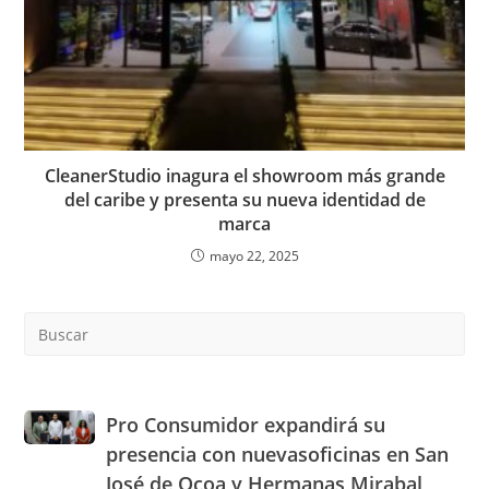
CleanerStudio inagura el showroom más grande
del caribe y presenta su nueva identidad de
marca
mayo 22, 2025
Pre
Es
to
clo
the
Pro
Pro Consumidor expandirá su
sea
Consumidor
presencia con nuevasoficinas en San
pan
expandirá
José de Ocoa y Hermanas Mirabal