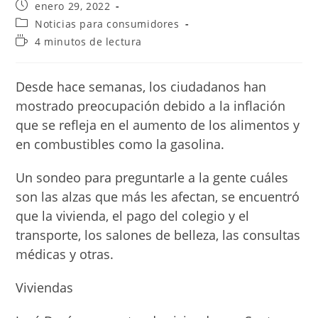
Publicación
enero 29, 2022
de
Categoría
Noticias para consumidores
la
de
Tiempo
4 minutos de lectura
entrada:
la
de
entrada:
lectura:
Desde hace semanas, los ciudadanos han
mostrado preocupación debido a la inflación
que se refleja en el aumento de los alimen­tos y
en combustibles co­mo la gasolina.
Un sondeo para preguntarle a la gente cuáles
son las al­zas que más les afectan, se encuentró
que la vivien­da, el pago del colegio y el
transporte, los salones de belleza, las consultas
mé­dicas y otras.
Viviendas