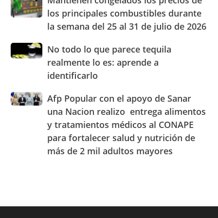
Mantienen congelados los precios de
Beato
RD
congelados
el
los principales combustibles durante
los
cuarto
la semana del 25 al 31 de julio de 2026
precios
Centro
de
de
No
No todo lo que parece tequila
los
Experiencia
todo
principales
realmente lo es: aprende a
OMODA
lo
combustibles
|
identificarlo
que
durante
JAECO
parece
la
Afp
Afp Popular con el apoyo de Sanar
tequila
semana
Popular
realmente
una Nacion realizo entrega alimentos
del
con
lo
25
y tratamientos médicos al CONAPE
el
es:
al
para fortalecer salud y nutrición de
apoyo
aprende
31
de
a
más de 2 mil adultos mayores
de
Sanar
identificarlo
julio
una
de
Nacion
2026
realizo
entrega
alimentos