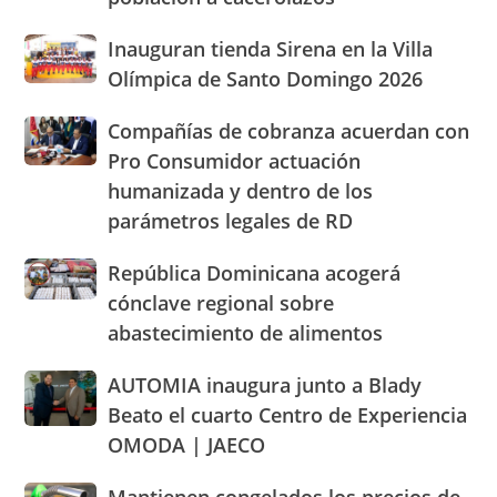
«gritan»
San
por
José
Inauguran
Inauguran tienda Sirena en la Villa
los
de
tienda
altos
Olímpica de Santo Domingo 2026
Ocoa
Sirena
precios
y
en
de
Hermanas
Compañías
Compañías de cobranza acuerdan con
la
los
Mirabal
de
Pro Consumidor actuación
Villa
alimentos
cobranza
Olímpica
humanizada y dentro de los
y
acuerdan
de
llaman
parámetros legales de RD
con
Santo
población
Pro
Domingo
a
Consumidor
República
República Dominicana acogerá
2026
cacerolazos
actuación
Dominicana
cónclave regional sobre
humanizada
acogerá
abastecimiento de alimentos
y
cónclave
dentro
regional
AUTOMIA
AUTOMIA inaugura junto a Blady
de
sobre
inaugura
los
abastecimiento
Beato el cuarto Centro de Experiencia
junto
parámetros
de
OMODA | JAECO
a
legales
alimentos
Blady
de
Mantienen