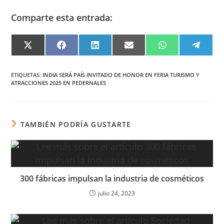
Comparte esta entrada:
COMPARTIR
COMPARTIR
COMPARTIR
COMPARTIR
COMPARTIR
COMPA
EN
EN
EN
EN
EN
EN
X
FACEBOOK
LINKEDIN
EMAIL
WHATSAPP
TELEG
(TWITTER)
ETIQUETAS
:
INDIA SERÁ PAÍS INVITADO DE HONOR EN FERIA TURISMO Y
ATRACCIONES 2025 EN PEDERNALES
TAMBIÉN PODRÍA GUSTARTE
300 fábricas impulsan la industria de cosméticos
julio 24, 2023