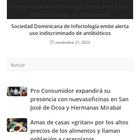
Sociedad Dominicana de Infectología emite alerta
uso indiscriminado de antibióticos
noviembre 21, 2023
Pre
Es
to
clo
the
Pro
Pro Consumidor expandirá su
sea
Consumidor
presencia con nuevasoficinas en San
pan
expandirá
José de Ocoa y Hermanas Mirabal
su
presencia
Amas
Amas de casas «gritan» por los altos
con
de
nuevasoficinas
precios de los alimentos y llaman
casas
en
población a cacerolazos