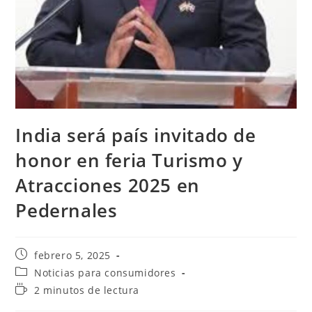
India será país invitado de
honor en feria Turismo y
Atracciones 2025 en
Pedernales
Publicación
febrero 5, 2025
de
Categoría
Noticias para consumidores
la
de
Tiempo
2 minutos de lectura
entrada:
la
de
entrada: