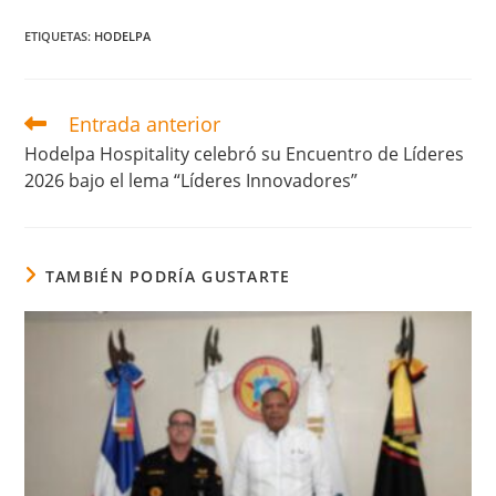
X
FACEBOOK
LINKEDIN
EMAIL
WHATSAPP
TELEG
(TWITTER)
ETIQUETAS
:
HODELPA
Entrada anterior
Leer
más
Hodelpa Hospitality celebró su Encuentro de Líderes
artículos
2026 bajo el lema “Líderes Innovadores”
TAMBIÉN PODRÍA GUSTARTE