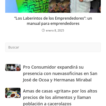
“Los Laberintos de los Emprendedores”: un
manual para emprendedores
enero 8, 2025
Pre
Es
to
clo
the
Pro
Pro Consumidor expandirá su
sea
Consumidor
presencia con nuevasoficinas en San
pan
expandirá
José de Ocoa y Hermanas Mirabal
su
presencia
Amas
Amas de casas «gritan» por los altos
con
de
nuevasoficinas
precios de los alimentos y llaman
casas
en
población a cacerolazos
«gritan»
San