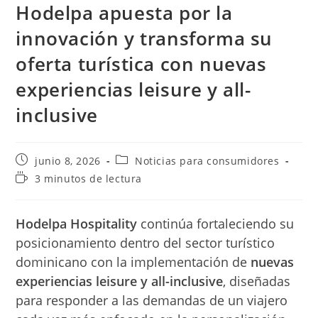
Hodelpa apuesta por la
innovación y transforma su
oferta turística con nuevas
experiencias leisure y all-
inclusive
Publicación
Categoría
junio 8, 2026
Noticias para consumidores
de
de
Tiempo
3 minutos de lectura
la
la
de
entrada:
entrada:
lectura:
Hodelpa Hospitality
continúa fortaleciendo su
posicionamiento dentro del sector turístico
dominicano con la implementación de
nuevas
experiencias leisure y all-inclusive
, diseñadas
para responder a las demandas de un viajero