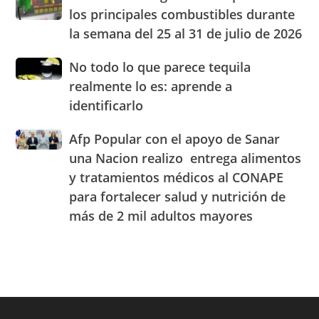
congelados
el
los principales combustibles durante
los
cuarto
la semana del 25 al 31 de julio de 2026
precios
Centro
de
de
No
No todo lo que parece tequila
los
Experiencia
todo
principales
realmente lo es: aprende a
OMODA
lo
combustibles
|
identificarlo
que
durante
JAECO
parece
la
Afp
Afp Popular con el apoyo de Sanar
tequila
semana
Popular
realmente
una Nacion realizo entrega alimentos
del
con
lo
25
y tratamientos médicos al CONAPE
el
es:
al
para fortalecer salud y nutrición de
apoyo
aprende
31
de
a
más de 2 mil adultos mayores
de
Sanar
identificarlo
julio
una
de
Nacion
2026
realizo
entrega
alimentos
y