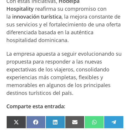
Con estas iniciativas,
Hodelpa
Hospitality
reafirma su compromiso con
la
innovación turística
, la mejora constante de
sus servicios y el fortalecimiento de una oferta
diferenciada basada en la auténtica
hospitalidad dominicana.
La empresa apuesta a seguir evolucionando su
propuesta para responder a las nuevas
expectativas de los viajeros, consolidando
experiencias más completas, flexibles y
memorables en algunos de los principales
destinos turísticos del país.
Comparte esta entrada:
COMPARTIR
COMPARTIR
COMPARTIR
COMPARTIR
COMPARTIR
COMPA
EN
EN
EN
EN
EN
EN