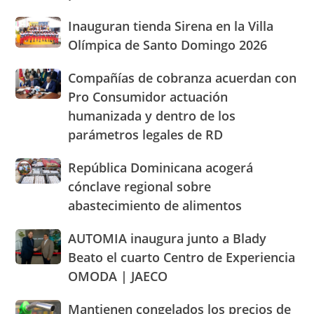
por
José
Inauguran
Inauguran tienda Sirena en la Villa
los
de
tienda
altos
Olímpica de Santo Domingo 2026
Ocoa
Sirena
precios
y
en
de
Hermanas
Compañías
Compañías de cobranza acuerdan con
la
los
Mirabal
de
Pro Consumidor actuación
Villa
alimentos
cobranza
Olímpica
humanizada y dentro de los
y
acuerdan
de
llaman
parámetros legales de RD
con
Santo
población
Pro
Domingo
a
Consumidor
República
República Dominicana acogerá
2026
cacerolazos
actuación
Dominicana
cónclave regional sobre
humanizada
acogerá
abastecimiento de alimentos
y
cónclave
dentro
regional
AUTOMIA
AUTOMIA inaugura junto a Blady
de
sobre
inaugura
los
abastecimiento
Beato el cuarto Centro de Experiencia
junto
parámetros
de
OMODA | JAECO
a
legales
alimentos
Blady
de
Mantienen
Mantienen congelados los precios de
Beato
RD