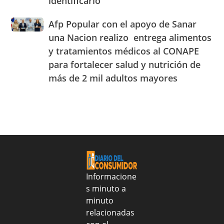
identificarlo
que
durante
JAECO
parece
la
Afp
Afp Popular con el apoyo de Sanar
tequila
semana
Popular
realmente
una Nacion realizo entrega alimentos
del
con
lo
25
y tratamientos médicos al CONAPE
el
es:
al
para fortalecer salud y nutrición de
apoyo
aprende
31
de
a
más de 2 mil adultos mayores
de
Sanar
identificarlo
julio
una
de
Nacion
2026
realizo
entrega
alimentos
y
tratamientos
médicos
Informacione
al
s minuto a
CONAPE
minuto
para
fortalecer
relacionadas
salud