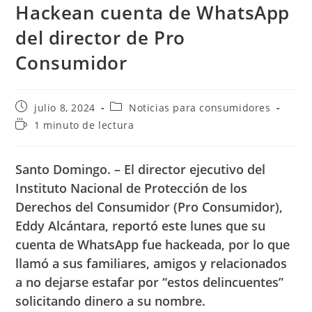
Hackean cuenta de WhatsApp
del director de Pro
Consumidor
Publicación
Categoría
julio 8, 2024
Noticias para consumidores
de
de
Tiempo
1 minuto de lectura
la
la
de
entrada:
entrada:
lectura:
Santo Domingo. – El director ejecutivo del
Instituto Nacional de Protección de los
Derechos del Consumidor (Pro Consumidor),
Eddy Alcántara, reportó este lunes que su
cuenta de WhatsApp fue hackeada, por lo que
llamó a sus familiares, amigos y relacionados
a no dejarse estafar por “estos delincuentes”
solicitando dinero a su nombre.