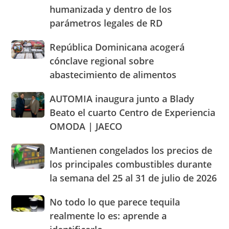
cobranza
Olímpica
humanizada y dentro de los
y
acuerdan
de
llaman
parámetros legales de RD
con
Santo
población
Pro
Domingo
a
Consumidor
República
República Dominicana acogerá
2026
cacerolazos
actuación
Dominicana
cónclave regional sobre
humanizada
acogerá
abastecimiento de alimentos
y
cónclave
dentro
regional
AUTOMIA
AUTOMIA inaugura junto a Blady
de
sobre
inaugura
los
abastecimiento
Beato el cuarto Centro de Experiencia
junto
parámetros
de
OMODA | JAECO
a
legales
alimentos
Blady
de
Mantienen
Mantienen congelados los precios de
Beato
RD
congelados
el
los principales combustibles durante
los
cuarto
la semana del 25 al 31 de julio de 2026
precios
Centro
de
de
No
No todo lo que parece tequila
los
Experiencia
todo
principales
realmente lo es: aprende a
OMODA
lo
combustibles
|