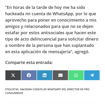
“En horas de la tarde de hoy me ha sido
hackeada mi cuenta de WhatsApp, por lo que
aprovecho para poner en conocimiento a mis
amigos y relacionados para que no se dejen
estafar por estos antisociales que hacen este
tipo de acto delincuencial para solicitar dinero
a nombre de la persona que han suplantado
en esta aplicación de mensajería”, agregó.
Comparte esta entrada:
COMPARTIR
COMPARTIR
COMPARTIR
COMPARTIR
COMPARTIR
COMPA
EN
EN
EN
EN
EN
EN
X
FACEBOOK
LINKEDIN
EMAIL
WHATSAPP
TELEG
(TWITTER)
ETIQUETAS
:
HACKEAN CUENTA DE WHATSAPP DEL DIRECTOR DE PRO
CONSUMIDOR