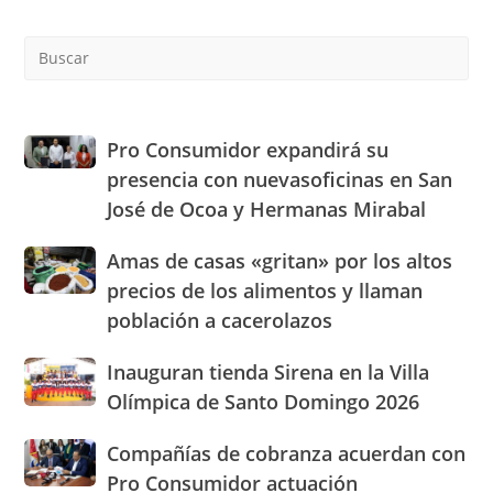
Pre
Es
to
clo
the
Pro
Pro Consumidor expandirá su
sea
Consumidor
presencia con nuevasoficinas en San
pan
expandirá
José de Ocoa y Hermanas Mirabal
su
presencia
Amas
Amas de casas «gritan» por los altos
con
de
nuevasoficinas
precios de los alimentos y llaman
casas
en
población a cacerolazos
«gritan»
San
por
José
Inauguran
Inauguran tienda Sirena en la Villa
los
de
tienda
altos
Olímpica de Santo Domingo 2026
Ocoa
Sirena
precios
y
en
de
Hermanas
Compañías
Compañías de cobranza acuerdan con
la
los
Mirabal
de
Pro Consumidor actuación
Villa
alimentos