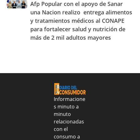
Afp
Afp Popular con el apoyo de Sanar
tequila
semana
Popular
realmente
una Nacion realizo entrega alimentos
del
con
lo
25
y tratamientos médicos al CONAPE
el
es:
al
para fortalecer salud y nutrición de
apoyo
aprende
31
de
a
más de 2 mil adultos mayores
de
Sanar
identificarlo
julio
una
de
Nacion
2026
realizo
entrega
alimentos
y
tratamientos
médicos
Informacione
al
s minuto a
CONAPE
minuto
para
fortalecer
relacionadas
salud
con el
y
consumo a