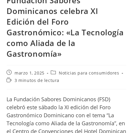
Fundación Sabores
Dominicanos celebra XI
Edición del Foro
Gastronómico: «La Tecnología
como Aliada de la
Gastronomía»
Publicación
Categoría
marzo 1, 2025
Noticias para consumidores
de
de
Tiempo
3 minutos de lectura
la
la
de
entrada:
entrada:
lectura:
La Fundación Sabores Dominicanos (FSD)
celebró este sábado la XI edición del Foro
Gastronómico Dominicano con el tema “La
Tecnología como Aliada de la Gastronomía”, en
el Centro de Convenciones del Hotel Dominican