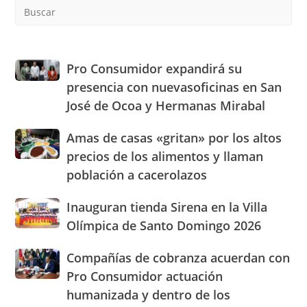
Pre
Es
to
clo
the
Pro
Pro Consumidor expandirá su
sea
Consumidor
presencia con nuevasoficinas en San
pan
expandirá
José de Ocoa y Hermanas Mirabal
su
presencia
Amas
Amas de casas «gritan» por los altos
con
de
nuevasoficinas
precios de los alimentos y llaman
casas
en
población a cacerolazos
«gritan»
San
por
José
Inauguran
Inauguran tienda Sirena en la Villa
los
de
tienda
altos
Olímpica de Santo Domingo 2026
Ocoa
Sirena
precios
y
en
de
Hermanas
Compañías
Compañías de cobranza acuerdan con
la
los
Mirabal
de
Pro Consumidor actuación
Villa
alimentos
cobranza
Olímpica
humanizada y dentro de los
y
acuerdan
de