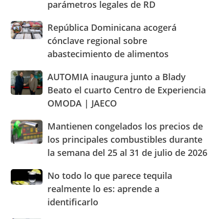
llaman
parámetros legales de RD
con
Santo
población
Pro
Domingo
a
Consumidor
República
República Dominicana acogerá
2026
cacerolazos
actuación
Dominicana
cónclave regional sobre
humanizada
acogerá
abastecimiento de alimentos
y
cónclave
dentro
regional
AUTOMIA
AUTOMIA inaugura junto a Blady
de
sobre
inaugura
los
abastecimiento
Beato el cuarto Centro de Experiencia
junto
parámetros
de
OMODA | JAECO
a
legales
alimentos
Blady
de
Mantienen
Mantienen congelados los precios de
Beato
RD
congelados
el
los principales combustibles durante
los
cuarto
la semana del 25 al 31 de julio de 2026
precios
Centro
de
de
No
No todo lo que parece tequila
los
Experiencia
todo
principales
realmente lo es: aprende a
OMODA
lo
combustibles
|
identificarlo
que
durante
JAECO
parece
la