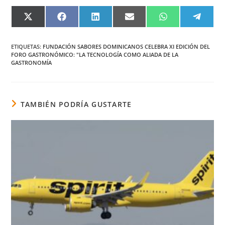
COMPARTIR
COMPARTIR
COMPARTIR
COMPARTIR
COMPARTIR
COMPA
EN
EN
EN
EN
EN
EN
X
FACEBOOK
LINKEDIN
EMAIL
WHATSAPP
TELEG
(TWITTER)
ETIQUETAS
:
FUNDACIÓN SABORES DOMINICANOS CELEBRA XI EDICIÓN DEL
FORO GASTRONÓMICO: "LA TECNOLOGÍA COMO ALIADA DE LA
GASTRONOMÍA
TAMBIÉN PODRÍA GUSTARTE