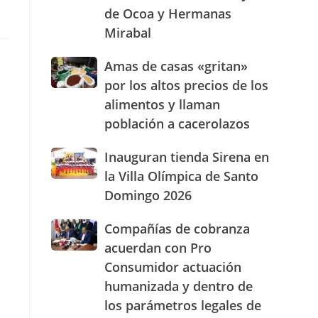
de Ocoa y Hermanas
presencia
con
Mirabal
nuevasoficinas
en
Amas
Amas de casas «gritan»
San
de
por los altos precios de los
José
casas
de
alimentos y llaman
«gritan»
Ocoa
población a cacerolazos
por
y
los
Hermanas
altos
Inauguran
Inauguran tienda Sirena en
Mirabal
precios
tienda
la Villa Olímpica de Santo
de
Sirena
Domingo 2026
los
en
alimentos
la
Compañías
Compañías de cobranza
y
Villa
de
llaman
Olímpica
acuerdan con Pro
cobranza
población
de
Consumidor actuación
acuerdan
a
Santo
humanizada y dentro de
con
cacerolazos
Domingo
Pro
2026
los parámetros legales de
Consumidor