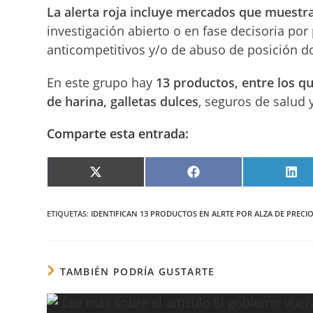
La alerta roja incluye mercados que muestra
investigación abierto o en fase decisoria po
anticompetitivos y/o de abuso de posición 
En este grupo hay
13 productos, entre los qu
de harina, galletas dulces
, seguros de salud 
Comparte esta entrada:
COMPARTIR
COMPARTIR
COM
EN
EN
EN
X
FACEBOOK
LIN
(TWITTER)
ETIQUETAS
:
IDENTIFICAN 13 PRODUCTOS EN ALRTE POR ALZA DE PRECI
TAMBIÉN PODRÍA GUSTARTE