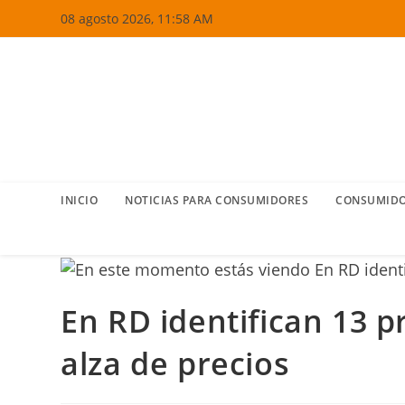
Ir
08 agosto 2026, 11:58 AM
al
contenido
INICIO
NOTICIAS PARA CONSUMIDORES
CONSUMIDO
En RD identifican 13 p
alza de precios