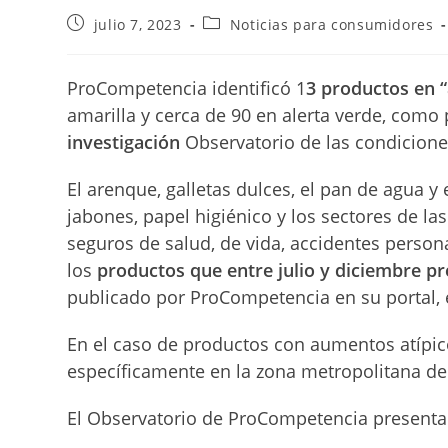
Publicación
Categoría
julio 7, 2023
Noticias para consumidores
de
de
la
la
entrada:
entrada:
ProCompetencia identificó
1
3 productos en “
amarilla y cerca de 90 en alerta verde, como 
investigación
Observatorio de las condicion
El arenque, galletas dulces, el pan de agua y e
jabones, papel higiénico y los sectores de l
seguros de salud, de vida, accidentes persona
los
productos que entre julio y diciembre p
publicado por ProCompetencia en su portal, e
En el caso de productos con aumentos atípico
específicamente en la zona metropolitana d
El Observatorio de ProCompetencia presenta tr