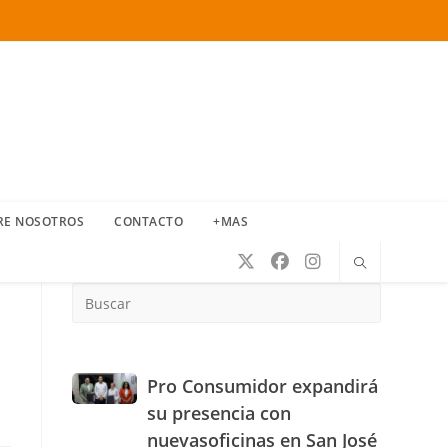
RE NOSOTROS
CONTACTO
+MAS
Press
Escape
to
close
the
Pro
Pro Consumidor expandirá
search
Consumidor
su presencia con
panel.
expandirá
nuevasoficinas en San José
su