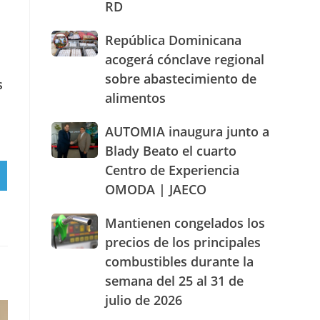
RD
actuación
humanizada
República
República Dominicana
y
Dominicana
dentro
acogerá cónclave regional
acogerá
de
sobre abastecimiento de
s
cónclave
los
alimentos
regional
parámetros
sobre
legales
abastecimiento
AUTOMIA
AUTOMIA inaugura junto a
de
de
inaugura
RD
Blady Beato el cuarto
alimentos
junto
Centro de Experiencia
a
RTIR
OMODA | JAECO
Blady
RAM
Beato
el
Mantienen
Mantienen congelados los
cuarto
congelados
precios de los principales
Centro
los
combustibles durante la
de
precios
Experiencia
semana del 25 al 31 de
de
OMODA
los
julio de 2026
|
principales