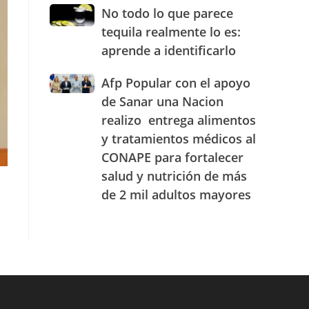
JAECO
combustibles
No
No todo lo que parece
durante
todo
tequila realmente lo es:
la
lo
semana
aprende a identificarlo
que
del
parece
25
Afp
Afp Popular con el apoyo
tequila
al
Popular
realmente
de Sanar una Nacion
31
con
lo
realizo entrega alimentos
de
el
es:
julio
y tratamientos médicos al
apoyo
aprende
de
de
a
CONAPE para fortalecer
2026
Sanar
identificarlo
salud y nutrición de más
una
de 2 mil adultos mayores
Nacion
realizo
entrega
alimentos
y
tratamientos
médicos
al