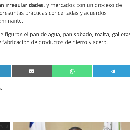
n irregularidades,
y mercados con un proceso de
r presuntas prácticas concertadas y acuerdos
dominante.
e figuran el pan de agua, pan sobado, malta, galleta
y fabricación de productos de hierro y acero.
PARTIR
COMPARTIR
COMPARTIR
COMPA
EN
EN
EN
KEDIN
EMAIL
WHATSAPP
TELEG
OS