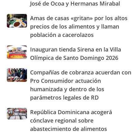
José de Ocoa y Hermanas Mirabal
su
presencia
Amas
Amas de casas «gritan» por los altos
con
de
nuevasoficinas
precios de los alimentos y llaman
casas
en
población a cacerolazos
«gritan»
San
por
José
Inauguran
Inauguran tienda Sirena en la Villa
los
de
tienda
altos
Olímpica de Santo Domingo 2026
Ocoa
Sirena
precios
y
en
de
Hermanas
Compañías
Compañías de cobranza acuerdan con
la
los
Mirabal
de
Pro Consumidor actuación
Villa
alimentos
cobranza
Olímpica
humanizada y dentro de los
y
acuerdan
de
llaman
parámetros legales de RD
con
Santo
población
Pro
Domingo
a
Consumidor
República
República Dominicana acogerá
2026
cacerolazos
actuación
Dominicana
cónclave regional sobre
humanizada
acogerá
abastecimiento de alimentos
y
cónclave
dentro
regional