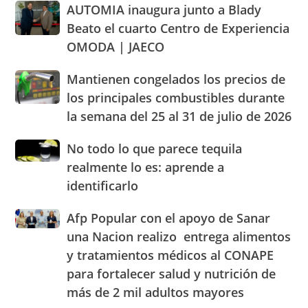
AUTOMIA
AUTOMIA inaugura junto a Blady
de
sobre
inaugura
los
abastecimiento
Beato el cuarto Centro de Experiencia
junto
parámetros
de
OMODA | JAECO
a
legales
alimentos
Blady
de
Mantienen
Mantienen congelados los precios de
Beato
RD
congelados
el
los principales combustibles durante
los
cuarto
la semana del 25 al 31 de julio de 2026
precios
Centro
de
de
No
No todo lo que parece tequila
los
Experiencia
todo
principales
realmente lo es: aprende a
OMODA
lo
combustibles
|
identificarlo
que
durante
JAECO
parece
la
Afp
Afp Popular con el apoyo de Sanar
tequila
semana
Popular
realmente
una Nacion realizo entrega alimentos
del
con
lo
25
y tratamientos médicos al CONAPE
el
es:
al
para fortalecer salud y nutrición de
apoyo
aprende
31
de
a
más de 2 mil adultos mayores
de
Sanar
identificarlo
julio