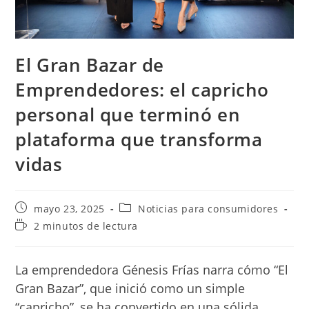
El Gran Bazar de
Emprendedores: el capricho
personal que terminó en
plataforma que transforma
vidas
Publicación
Categoría
mayo 23, 2025
Noticias para consumidores
de
de
Tiempo
2 minutos de lectura
la
la
de
entrada:
entrada:
lectura:
La emprendedora Génesis Frías narra cómo “El
Gran Bazar”, que inició como un simple
“capricho”, se ha convertido en una sólida