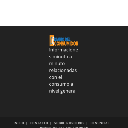
una
de
Nacion
2026
realizo
entrega
alimentos
y
tratamientos
médicos
Informacione
al
s minuto a
CONAPE
minuto
para
fortalecer
relacionadas
salud
con el
y
consumo a
nutrición
nivel general
de
más
de
2
mil
adultos
INICIO
CONTACTO
SOBRE NOSOTROS
DENUNCIAS