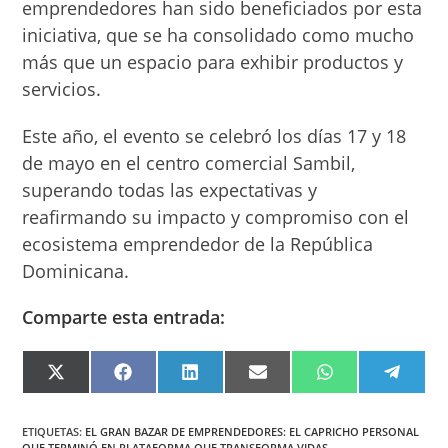
emprendedores han sido beneficiados por esta
iniciativa, que se ha consolidado como mucho
más que un espacio para exhibir productos y
servicios.
Este año, el evento se celebró los días 17 y 18
de mayo en el centro comercial Sambil,
superando todas las expectativas y
reafirmando su impacto y compromiso con el
ecosistema emprendedor de la República
Dominicana.
Comparte esta entrada:
COMPARTIR
COMPARTIR
COMPARTIR
COMPARTIR
COMPARTIR
COMPA
EN
EN
EN
EN
EN
EN
X
FACEBOOK
LINKEDIN
EMAIL
WHATSAPP
TELEG
(TWITTER)
ETIQUETAS
:
EL GRAN BAZAR DE EMPRENDEDORES: EL CAPRICHO PERSONAL
QUE TERMINÓ EN PLATAFORMA QUE TRANSFORMA VIDAS