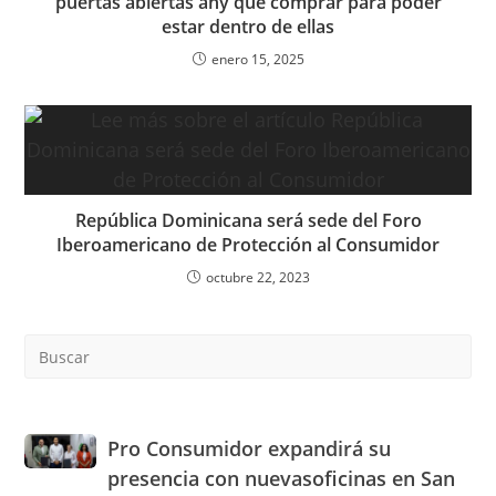
puertas abiertas ahy que comprar para poder
estar dentro de ellas
enero 15, 2025
República Dominicana será sede del Foro
Iberoamericano de Protección al Consumidor
octubre 22, 2023
Pre
Es
to
clo
the
Pro
Pro Consumidor expandirá su
sea
Consumidor
presencia con nuevasoficinas en San
pan
expandirá