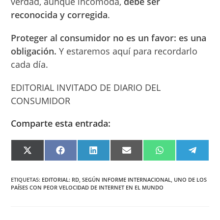
verdad, aunque incómoda,
debe ser
reconocida y corregida
.
Proteger al consumidor no es un favor: es una
obligación.
Y estaremos aquí para recordarlo
cada día.
EDITORIAL INVITADO DE DIARIO DEL
CONSUMIDOR
Comparte esta entrada:
COMPARTIR
COMPARTIR
COMPARTIR
COMPARTIR
COMPARTIR
COMPA
EN
EN
EN
EN
EN
EN
X
FACEBOOK
LINKEDIN
EMAIL
WHATSAPP
TELEG
(TWITTER)
ETIQUETAS
:
EDITORIAL: RD
,
SEGÚN INFORME INTERNACIONAL
,
UNO DE LOS
PAÍSES CON PEOR VELOCIDAD DE INTERNET EN EL MUNDO