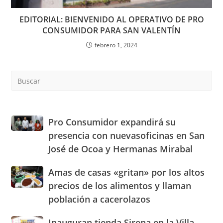
EDITORIAL: BIENVENIDO AL OPERATIVO DE PRO
CONSUMIDOR PARA SAN VALENTÍN
febrero 1, 2024
Pre
Es
to
clo
the
Pro
Pro Consumidor expandirá su
sea
Consumidor
presencia con nuevasoficinas en San
pan
expandirá
José de Ocoa y Hermanas Mirabal
su
presencia
Amas
Amas de casas «gritan» por los altos
con
de
nuevasoficinas
precios de los alimentos y llaman
casas
en
población a cacerolazos
«gritan»
San
por
José
Inauguran
Inauguran tienda Sirena en la Villa
los