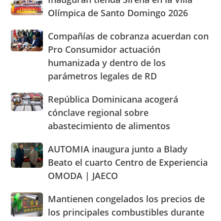
de
tienda
altos
Olímpica de Santo Domingo 2026
Ocoa
Sirena
precios
y
en
de
Hermanas
Compañías
Compañías de cobranza acuerdan con
la
los
Mirabal
de
Pro Consumidor actuación
Villa
alimentos
cobranza
Olímpica
humanizada y dentro de los
y
acuerdan
de
llaman
parámetros legales de RD
con
Santo
población
Pro
Domingo
a
Consumidor
República
República Dominicana acogerá
2026
cacerolazos
actuación
Dominicana
cónclave regional sobre
humanizada
acogerá
abastecimiento de alimentos
y
cónclave
dentro
regional
AUTOMIA
AUTOMIA inaugura junto a Blady
de
sobre
inaugura
los
abastecimiento
Beato el cuarto Centro de Experiencia
junto
parámetros
de
OMODA | JAECO
a
legales
alimentos
Blady
de
Mantienen
Mantienen congelados los precios de
Beato
RD
congelados
el
los principales combustibles durante
los
cuarto