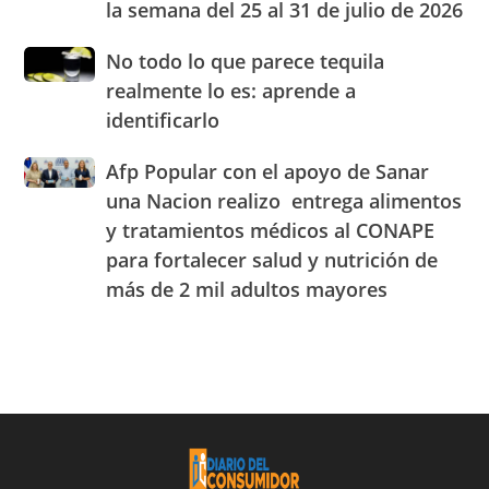
la semana del 25 al 31 de julio de 2026
precios
Centro
de
de
No
No todo lo que parece tequila
los
Experiencia
todo
principales
realmente lo es: aprende a
OMODA
lo
combustibles
|
identificarlo
que
durante
JAECO
parece
la
Afp
Afp Popular con el apoyo de Sanar
tequila
semana
Popular
realmente
una Nacion realizo entrega alimentos
del
con
lo
25
y tratamientos médicos al CONAPE
el
es:
al
para fortalecer salud y nutrición de
apoyo
aprende
31
de
a
más de 2 mil adultos mayores
de
Sanar
identificarlo
julio
una
de
Nacion
2026
realizo
entrega
alimentos
y
tratamientos
médicos