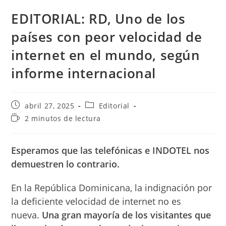
EDITORIAL: RD, Uno de los
países con peor velocidad de
internet en el mundo, según
informe internacional
Publicación
Categoría
abril 27, 2025
Editorial
de
de
Tiempo
2 minutos de lectura
la
la
de
entrada:
entrada:
lectura:
Esperamos que las telefónicas e INDOTEL nos
demuestren lo contrario.
En la República Dominicana, la indignación por
la deficiente velocidad de internet no es
nueva.
Una gran mayoría de los visitantes que