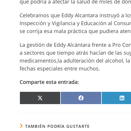
que podría a afectar la salud de miles de do
Celebramos que Eddy Alcantara instruyó a l
Inspección y Vigilancia y Educación al Consu
se corrija esa mala práctica que pudiera aten
La gestión de Eddy Alcántara frente a Pro C
a sectores que tiempo atrás hacían de las su
medicamentos,la adulteración del alcohol, la 
fechas especiales entre muchos.
Comparte esta entrada:
COMPARTIR
COMPARTIR
COM
EN
EN
EN
X
FACEBOOK
LIN
(TWITTER)
TAMBIÉN PODRÍA GUSTARTE