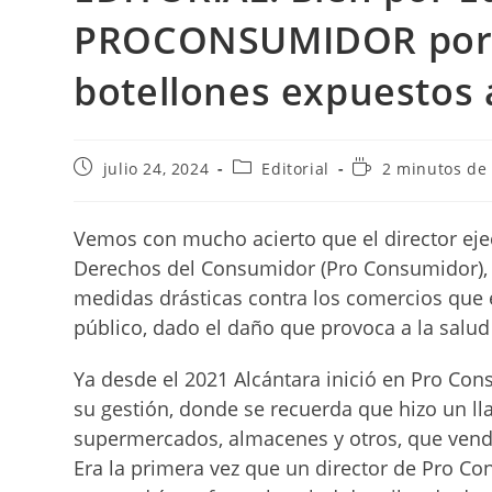
PROCONSUMIDOR por m
botellones expuestos a
Publicación
Categoría
Tiempo
julio 24, 2024
Editorial
2 minutos de 
de
de
de
la
la
lectura:
entrada:
entrada:
Vemos con mucho acierto que el director ejec
Derechos del Consumidor (Pro Consumidor), 
medidas drásticas contra los comercios que 
público, dado el daño que provoca a la salud
Ya desde el 2021 Alcántara inició en Pro Con
su gestión, donde se recuerda que hizo un 
supermercados, almacenes y otros, que vende
Era la primera vez que un director de Pro C