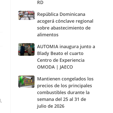
RD
actuación
humanizada
República
República Dominicana
y
Dominicana
dentro
acogerá cónclave regional
acogerá
de
sobre abastecimiento de
cónclave
los
alimentos
regional
parámetros
sobre
legales
abastecimiento
AUTOMIA
AUTOMIA inaugura junto a
de
de
inaugura
RD
Blady Beato el cuarto
alimentos
junto
Centro de Experiencia
a
OMODA | JAECO
Blady
Beato
el
Mantienen
Mantienen congelados los
cuarto
congelados
precios de los principales
e
Centro
los
combustibles durante la
de
precios
Experiencia
semana del 25 al 31 de
de
.
OMODA
los
julio de 2026
|
principales