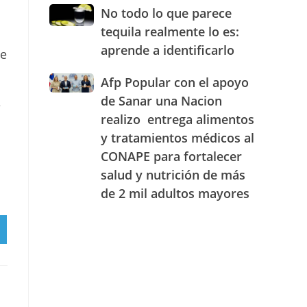
JAECO
combustibles
No
No todo lo que parece
durante
todo
tequila realmente lo es:
la
lo
semana
aprende a identificarlo
ue
que
del
parece
25
Afp
Afp Popular con el apoyo
tequila
al
Popular
realmente
de Sanar una Nacion
e
31
con
lo
realizo entrega alimentos
de
el
es:
julio
y tratamientos médicos al
apoyo
aprende
n
de
de
a
CONAPE para fortalecer
2026
Sanar
identificarlo
salud y nutrición de más
una
de 2 mil adultos mayores
Nacion
realizo
entrega
RTIR
alimentos
RAM
y
tratamientos
médicos
al