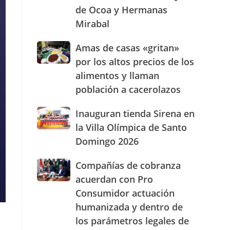
de Ocoa y Hermanas
presencia
con
Mirabal
nuevasoficinas
en
Amas
Amas de casas «gritan»
San
de
por los altos precios de los
José
casas
de
alimentos y llaman
«gritan»
Ocoa
población a cacerolazos
por
y
los
Hermanas
altos
Inauguran
Inauguran tienda Sirena en
Mirabal
precios
tienda
la Villa Olímpica de Santo
de
Sirena
Domingo 2026
los
en
alimentos
la
Compañías
Compañías de cobranza
y
Villa
de
llaman
Olímpica
acuerdan con Pro
cobranza
población
de
Consumidor actuación
acuerdan
a
Santo
humanizada y dentro de
con
cacerolazos
Domingo
Pro
2026
los parámetros legales de
Consumidor