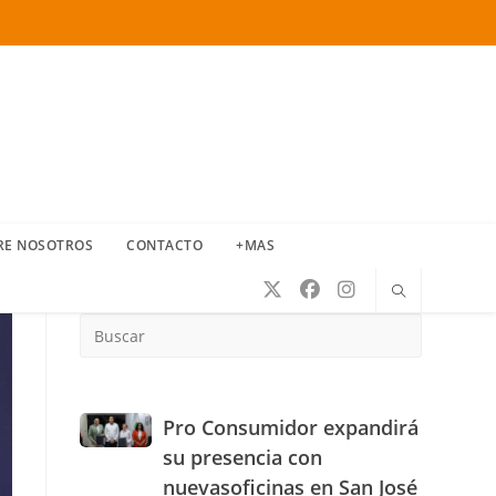
RE NOSOTROS
CONTACTO
+MAS
Press
Escape
to
close
the
Pro
Pro Consumidor expandirá
search
Consumidor
su presencia con
panel.
expandirá
nuevasoficinas en San José
su