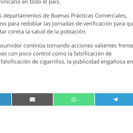
minicano en todo el pais.
os departamentos de Buenas Prácticas Comerciales,
mo para redoblar las jornadas de verificación para q
tar contra la salud de la población.
onsumidor continúa tomando acciones valientes frent
yas con poco control como la falsificación de
falsificación de cigarrillos, la publicidad engañosa e
PARTIR
COMPARTIR
COMPARTIR
COMPA
EN
EN
EN
KEDIN
EMAIL
WHATSAPP
TELEG