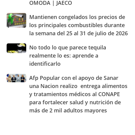
OMODA | JAECO
a
legales
alimentos
Blady
de
Mantienen
Mantienen congelados los precios de
Beato
RD
congelados
el
los principales combustibles durante
los
cuarto
la semana del 25 al 31 de julio de 2026
precios
Centro
de
de
No
No todo lo que parece tequila
los
Experiencia
todo
principales
realmente lo es: aprende a
OMODA
lo
combustibles
|
identificarlo
que
durante
JAECO
parece
la
Afp
Afp Popular con el apoyo de Sanar
tequila
semana
Popular
realmente
una Nacion realizo entrega alimentos
del
con
lo
25
y tratamientos médicos al CONAPE
el
es:
al
para fortalecer salud y nutrición de
apoyo
aprende
31
de
a
más de 2 mil adultos mayores
de
Sanar
identificarlo
julio
una
de
Nacion
2026
realizo