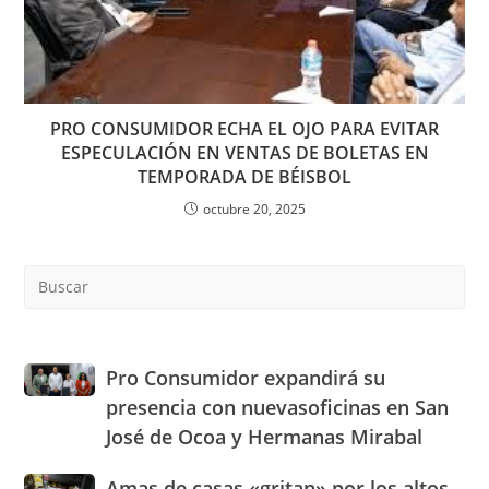
PRO CONSUMIDOR ECHA EL OJO PARA EVITAR
ESPECULACIÓN EN VENTAS DE BOLETAS EN
TEMPORADA DE BÉISBOL
octubre 20, 2025
Pre
Es
to
clo
the
Pro
Pro Consumidor expandirá su
sea
Consumidor
presencia con nuevasoficinas en San
pan
expandirá
José de Ocoa y Hermanas Mirabal
su
presencia
Amas
Amas de casas «gritan» por los altos
con