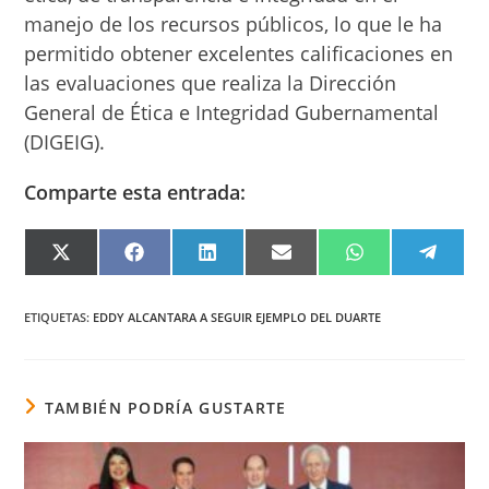
manejo de los recursos públicos, lo que le ha
permitido obtener excelentes calificaciones en
las evaluaciones que realiza la Dirección
General de Ética e Integridad Gubernamental
(DIGEIG).
Comparte esta entrada:
COMPARTIR
COMPARTIR
COMPARTIR
COMPARTIR
COMPARTIR
COMPA
EN
EN
EN
EN
EN
EN
X
FACEBOOK
LINKEDIN
EMAIL
WHATSAPP
TELEG
(TWITTER)
ETIQUETAS
:
EDDY ALCANTARA A SEGUIR EJEMPLO DEL DUARTE
TAMBIÉN PODRÍA GUSTARTE