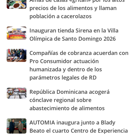
de
nuevasoficinas
precios de los alimentos y llaman
casas
en
población a cacerolazos
«gritan»
San
por
José
Inauguran
Inauguran tienda Sirena en la Villa
los
de
tienda
altos
Olímpica de Santo Domingo 2026
Ocoa
Sirena
precios
y
en
de
Hermanas
Compañías
Compañías de cobranza acuerdan con
la
los
Mirabal
de
Pro Consumidor actuación
Villa
alimentos
cobranza
Olímpica
humanizada y dentro de los
y
acuerdan
de
llaman
parámetros legales de RD
con
Santo
población
Pro
Domingo
a
Consumidor
República
República Dominicana acogerá
2026
cacerolazos
actuación
Dominicana
cónclave regional sobre
humanizada
acogerá
abastecimiento de alimentos
y
cónclave
dentro
regional
AUTOMIA
AUTOMIA inaugura junto a Blady
de
sobre
inaugura
los
abastecimiento
Beato el cuarto Centro de Experiencia
junto
parámetros
de