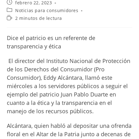
Publicación
febrero 22, 2023
de
Categoría
Noticias para consumidores
la
de
Tiempo
2 minutos de lectura
entrada:
la
de
entrada:
lectura:
Dice el patricio es un referente de
transparencia y ética
El director del Instituto Nacional de Protección
de los Derechos del Consumidor (Pro
Consumidor), Eddy Alcántara, llamó este
miércoles a los servidores públicos a seguir el
ejemplo del patricio Juan Pablo Duarte en
cuanto a la ética y la transparencia en el
manejo de los recursos públicos.
Alcántara, quien habló al depositar una ofrenda
floral en el Altar de la Patria junto a decenas de