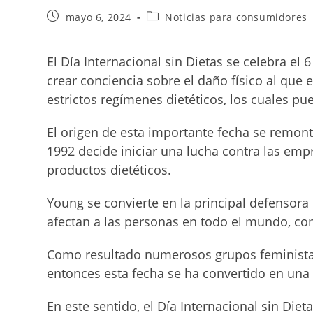
Publicación
Categoría
mayo 6, 2024
Noticias para consumidores
de
de
la
la
entrada:
entrada:
El Día Internacional sin Dietas se celebra e
crear conciencia sobre el daño físico al que
estrictos regímenes dietéticos, los cuales pu
El origen de esta importante fecha se remont
1992 decide iniciar una lucha contra las em
productos dietéticos.
Young se convierte en la principal defensora
afectan a las personas en todo el mundo, com
Como resultado numerosos grupos feministas
entonces esta fecha se ha convertido en una 
En este sentido, el Día Internacional sin Die