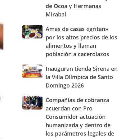
de Ocoa y Hermanas
presencia
con
Mirabal
nuevasoficinas
en
Amas
Amas de casas «gritan»
San
de
por los altos precios de los
José
casas
de
alimentos y llaman
«gritan»
Ocoa
población a cacerolazos
por
y
los
Hermanas
altos
Inauguran
Inauguran tienda Sirena en
Mirabal
precios
tienda
la Villa Olímpica de Santo
de
Sirena
Domingo 2026
los
en
alimentos
la
Compañías
Compañías de cobranza
y
Villa
de
llaman
Olímpica
acuerdan con Pro
cobranza
población
de
Consumidor actuación
acuerdan
a
Santo
humanizada y dentro de
con
cacerolazos
Domingo
Pro
2026
los parámetros legales de
Consumidor