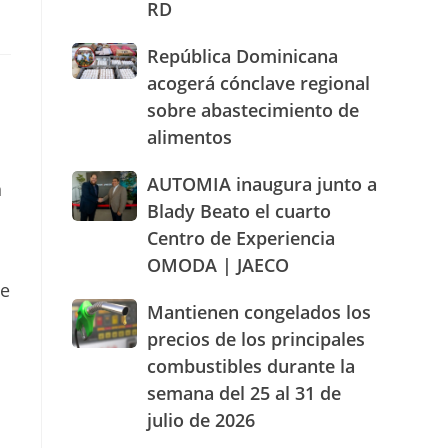
RD
actuación
humanizada
República
República Dominicana
y
Dominicana
dentro
acogerá cónclave regional
acogerá
de
sobre abastecimiento de
cónclave
los
alimentos
regional
parámetros
sobre
legales
abastecimiento
AUTOMIA
AUTOMIA inaugura junto a
de
n
de
inaugura
RD
Blady Beato el cuarto
alimentos
junto
Centro de Experiencia
a
OMODA | JAECO
Blady
Beato
ue
el
Mantienen
Mantienen congelados los
cuarto
congelados
precios de los principales
Centro
los
combustibles durante la
de
precios
Experiencia
semana del 25 al 31 de
de
OMODA
los
julio de 2026
|
principales