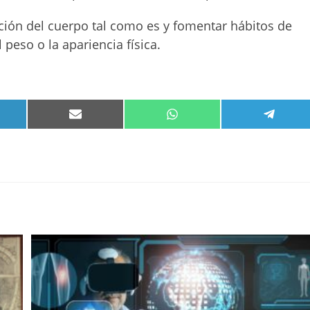
ión del cuerpo tal como es y fomentar hábitos de
 peso o la apariencia física.
PARTIR
COMPARTIR
COMPARTIR
COMPA
EN
EN
EN
KEDIN
EMAIL
WHATSAPP
TELEG