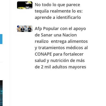
JAECO
combustibles
No
No todo lo que parece
durante
todo
tequila realmente lo es:
la
lo
semana
aprende a identificarlo
que
del
parece
25
Afp
Afp Popular con el apoyo
tequila
al
Popular
realmente
de Sanar una Nacion
31
con
lo
RTIR
realizo entrega alimentos
de
el
es:
julio
RAM
y tratamientos médicos al
apoyo
aprende
de
de
a
CONAPE para fortalecer
2026
Sanar
identificarlo
salud y nutrición de más
una
de 2 mil adultos mayores
Nacion
realizo
entrega
alimentos
y
tratamientos
médicos
al