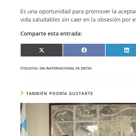
Es una oportunidad para promover la aceptac
vida saludables sin caer en la obsesión por el
Comparte esta entrada:
COMPARTIR
COMPARTIR
COM
EN
EN
EN
X
FACEBOOK
LIN
(TWITTER)
ETIQUETAS
:
DIA INATERNACIONAL DE DIETAS
TAMBIÉN PODRÍA GUSTARTE