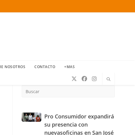
RE NOSOTROS
CONTACTO
+MAS
Press
Escape
to
close
the
Pro
Pro Consumidor expandirá
search
Consumidor
su presencia con
panel.
expandirá
nuevasoficinas en San José
su