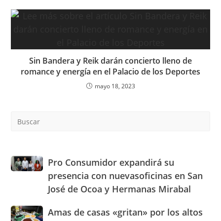
Sin Bandera y Reik darán concierto lleno de
romance y energía en el Palacio de los Deportes
mayo 18, 2023
Pre
Es
to
clo
the
Pro
Pro Consumidor expandirá su
sea
Consumidor
presencia con nuevasoficinas en San
pan
expandirá
José de Ocoa y Hermanas Mirabal
su
presencia
Amas
Amas de casas «gritan» por los altos
con
de