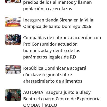
nuevasoficinas
precios de los alimentos y llaman
casas
en
población a cacerolazos
«gritan»
San
por
José
Inauguran
Inauguran tienda Sirena en la Villa
los
de
tienda
altos
Olímpica de Santo Domingo 2026
Ocoa
Sirena
precios
y
en
de
Hermanas
Compañías
Compañías de cobranza acuerdan con
la
los
Mirabal
de
Pro Consumidor actuación
Villa
alimentos
cobranza
Olímpica
humanizada y dentro de los
y
acuerdan
de
llaman
parámetros legales de RD
con
Santo
población
Pro
Domingo
a
Consumidor
República
República Dominicana acogerá
2026
cacerolazos
actuación
Dominicana
cónclave regional sobre
humanizada
acogerá
abastecimiento de alimentos
y
cónclave
dentro
regional
AUTOMIA
AUTOMIA inaugura junto a Blady
de
sobre
inaugura
los
abastecimiento
Beato el cuarto Centro de Experiencia
junto
parámetros
de
OMODA | JAECO
a
legales