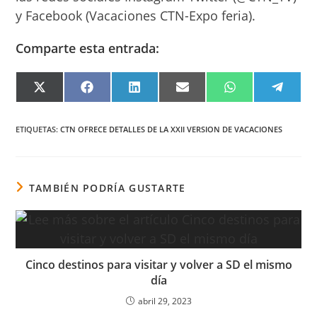
y Facebook (Vacaciones CTN-Expo feria).
Comparte esta entrada:
COMPARTIR
COMPARTIR
COMPARTIR
COMPARTIR
COMPARTIR
COMPA
EN
EN
EN
EN
EN
EN
X
FACEBOOK
LINKEDIN
EMAIL
WHATSAPP
TELEG
(TWITTER)
ETIQUETAS
:
CTN OFRECE DETALLES DE LA XXII VERSION DE VACACIONES
TAMBIÉN PODRÍA GUSTARTE
Cinco destinos para visitar y volver a SD el mismo
día
abril 29, 2023