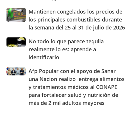
alimentos
Blady
de
Mantienen
Mantienen congelados los precios de
Beato
RD
congelados
el
los principales combustibles durante
los
cuarto
la semana del 25 al 31 de julio de 2026
precios
Centro
de
de
No
No todo lo que parece tequila
los
Experiencia
todo
principales
realmente lo es: aprende a
OMODA
lo
combustibles
|
identificarlo
que
durante
JAECO
parece
la
Afp
Afp Popular con el apoyo de Sanar
tequila
semana
Popular
realmente
una Nacion realizo entrega alimentos
del
con
lo
25
y tratamientos médicos al CONAPE
el
es:
al
para fortalecer salud y nutrición de
apoyo
aprende
31
de
a
más de 2 mil adultos mayores
de
Sanar
identificarlo
julio
una
de
Nacion
2026
realizo
entrega