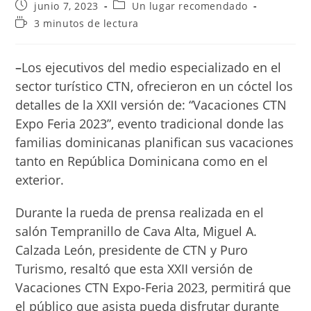
Publicación
Categoría
junio 7, 2023
Un lugar recomendado
de
de
Tiempo
3 minutos de lectura
la
la
de
entrada:
entrada:
lectura:
–
Los ejecutivos del medio especializado en el
sector turístico CTN, ofrecieron en un cóctel los
detalles de la XXII versión de: “Vacaciones CTN
Expo Feria 2023”, evento tradicional donde las
familias dominicanas planifican sus vacaciones
tanto en República Dominicana como en el
exterior.
Durante la rueda de prensa realizada en el
salón Tempranillo de Cava Alta, Miguel A.
Calzada León, presidente de CTN y Puro
Turismo, resaltó que esta XXII versión de
Vacaciones CTN Expo-Feria 2023, permitirá que
el público que asista pueda disfrutar durante