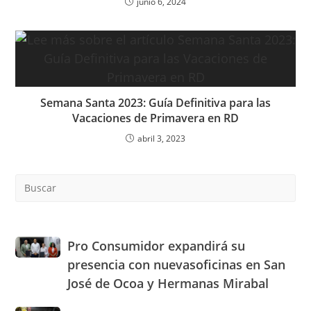
junio 6, 2024
Semana Santa 2023: Guía Definitiva para las
Vacaciones de Primavera en RD
abril 3, 2023
Pre
Es
to
clo
the
Pro
Pro Consumidor expandirá su
sea
Consumidor
presencia con nuevasoficinas en San
pan
expandirá
José de Ocoa y Hermanas Mirabal
su
presencia