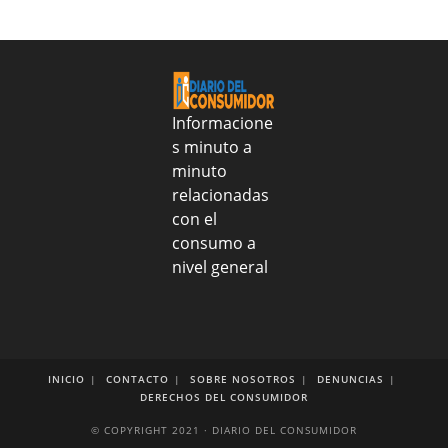
realizo
entrega
alimentos
y
tratamientos
médicos
Informacione
al
s minuto a
CONAPE
minuto
para
fortalecer
relacionadas
salud
con el
y
consumo a
nutrición
nivel general
de
más
de
2
mil
adultos
INICIO
CONTACTO
SOBRE NOSOTROS
DENUNCIAS
DERECHOS DEL CONSUMIDOR
mayores
© COPYRIGHT 2021 · DIARIO DEL CONSUMIDOR