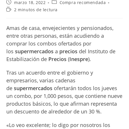
Publicación
Categoría
marzo 18, 2022
Compra recomendada
de
de
Tiempo
2 minutos de lectura
la
la
de
entrada:
entrada:
lectura:
Amas de casa, envejecientes y pensionados,
entre otras personas, están acudiendo a
comprar los combos ofertados por
los
supermercados
a
precios
del Instituto de
Estabilización de
Precios
(
Inespre
).
Tras un acuerdo entre el gobierno y
empresarios, varias cadenas
de
supermercados
ofertarán todos los jueves
un combo, por 1,000 pesos, que contiene nueve
productos básicos, lo que afirman representa
un descuento de alrededor de un 30 %.
«Lo veo excelente; lo digo por nosotros los