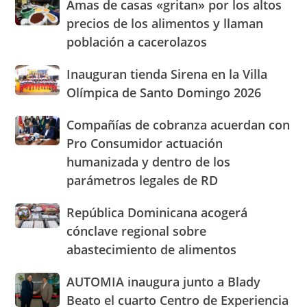
Amas
Amas de casas «gritan» por los altos
con
de
nuevasoficinas
precios de los alimentos y llaman
casas
en
población a cacerolazos
«gritan»
San
por
José
Inauguran
Inauguran tienda Sirena en la Villa
los
de
tienda
altos
Olímpica de Santo Domingo 2026
Ocoa
Sirena
precios
y
en
de
Hermanas
Compañías
Compañías de cobranza acuerdan con
la
los
Mirabal
de
Pro Consumidor actuación
Villa
alimentos
cobranza
Olímpica
humanizada y dentro de los
y
acuerdan
de
llaman
parámetros legales de RD
con
Santo
población
Pro
Domingo
a
Consumidor
República
República Dominicana acogerá
2026
cacerolazos
actuación
Dominicana
cónclave regional sobre
humanizada
acogerá
abastecimiento de alimentos
y
cónclave
dentro
regional
AUTOMIA
AUTOMIA inaugura junto a Blady
de
sobre
inaugura
los
abastecimiento
Beato el cuarto Centro de Experiencia