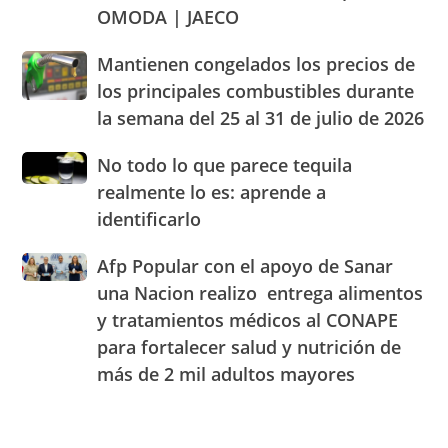
junto
parámetros
de
OMODA | JAECO
a
legales
alimentos
Blady
de
Mantienen
Mantienen congelados los precios de
Beato
RD
congelados
el
los principales combustibles durante
los
cuarto
la semana del 25 al 31 de julio de 2026
precios
Centro
de
de
No
No todo lo que parece tequila
los
Experiencia
todo
principales
realmente lo es: aprende a
OMODA
lo
combustibles
|
identificarlo
que
durante
JAECO
parece
la
Afp
Afp Popular con el apoyo de Sanar
tequila
semana
Popular
realmente
una Nacion realizo entrega alimentos
del
con
lo
25
y tratamientos médicos al CONAPE
el
es:
al
para fortalecer salud y nutrición de
apoyo
aprende
31
de
a
más de 2 mil adultos mayores
de
Sanar
identificarlo
julio
una
de
Nacion
2026