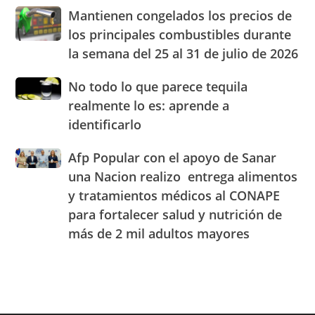
Blady
de
Mantienen
Mantienen congelados los precios de
Beato
RD
congelados
el
los principales combustibles durante
los
cuarto
la semana del 25 al 31 de julio de 2026
precios
Centro
de
de
No
No todo lo que parece tequila
los
Experiencia
todo
principales
realmente lo es: aprende a
OMODA
lo
combustibles
|
identificarlo
que
durante
JAECO
parece
la
Afp
Afp Popular con el apoyo de Sanar
tequila
semana
Popular
realmente
una Nacion realizo entrega alimentos
del
con
lo
25
y tratamientos médicos al CONAPE
el
es:
al
para fortalecer salud y nutrición de
apoyo
aprende
31
de
a
más de 2 mil adultos mayores
de
Sanar
identificarlo
julio
una
de
Nacion
2026
realizo
entrega