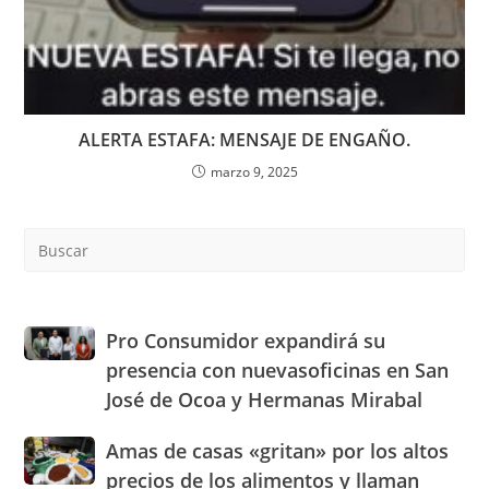
ALERTA ESTAFA: MENSAJE DE ENGAÑO.
marzo 9, 2025
Pre
Es
to
clo
the
Pro
Pro Consumidor expandirá su
sea
Consumidor
presencia con nuevasoficinas en San
pan
expandirá
José de Ocoa y Hermanas Mirabal
su
presencia
Amas
Amas de casas «gritan» por los altos
con
de
nuevasoficinas
precios de los alimentos y llaman