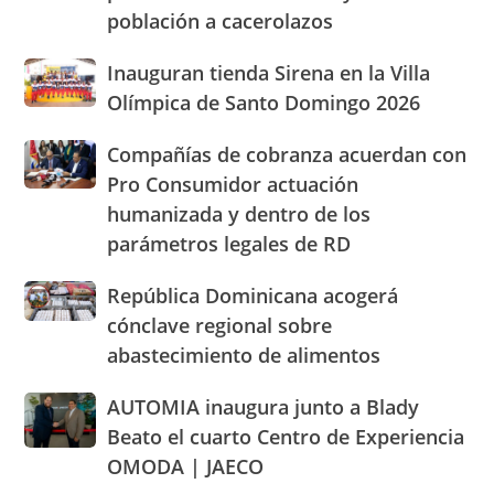
casas
en
población a cacerolazos
«gritan»
San
por
José
Inauguran
Inauguran tienda Sirena en la Villa
los
de
tienda
altos
Olímpica de Santo Domingo 2026
Ocoa
Sirena
precios
y
en
de
Hermanas
Compañías
Compañías de cobranza acuerdan con
la
los
Mirabal
de
Pro Consumidor actuación
Villa
alimentos
cobranza
Olímpica
humanizada y dentro de los
y
acuerdan
de
llaman
parámetros legales de RD
con
Santo
población
Pro
Domingo
a
Consumidor
República
República Dominicana acogerá
2026
cacerolazos
actuación
Dominicana
cónclave regional sobre
humanizada
acogerá
abastecimiento de alimentos
y
cónclave
dentro
regional
AUTOMIA
AUTOMIA inaugura junto a Blady
de
sobre
inaugura
los
abastecimiento
Beato el cuarto Centro de Experiencia
junto
parámetros
de
OMODA | JAECO
a
legales
alimentos