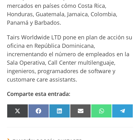
mercados en países cómo Costa Rica,
Honduras, Guatemala, Jamaica, Colombia,
Panamá y Barbados.
Tairs Worldwide LTD pone en plan de acción su
oficina en República Dominicana,
incrementando el número de empleados en la
Sala Operativa, Call Center multilenguaje,
ingenieros, programadores de software y
customare care assistants.
Comparte esta entrada:
COMPARTIR
COMPARTIR
COMPARTIR
COMPARTIR
COMPARTIR
COMPA
EN
EN
EN
EN
EN
EN
X
FACEBOOK
LINKEDIN
EMAIL
WHATSAPP
TELEG
(TWITTER)