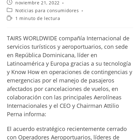
Publicación
noviembre 21, 2022
de
Categoría
Noticias para consumidores
la
de
Tiempo
1 minuto de lectura
entrada:
la
de
entrada:
lectura:
TAIRS WORLDWIDE compañía Internacional de
servicios turísticos y aeroportuarios, con sede
en República Dominicana, líder en
Latinoamérica y Europa gracias a su tecnología
y Know How en operaciones de contingencias y
emergencias por el manejo de pasajeros
afectados por cancelaciones de vuelos, en
colaboración con las principales Aerolíneas
Internacionales y el CEO y Chairman Attilio
Perna informa:
El acuerdo estratégico recientemente cerrado
con Operadores Aeroportuarios, líderes de