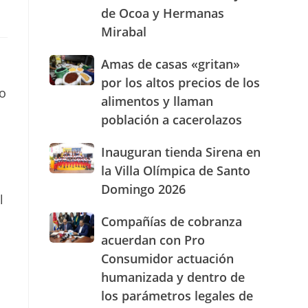
de Ocoa y Hermanas
presencia
con
Mirabal
nuevasoficinas
en
Amas
Amas de casas «gritan»
San
de
por los altos precios de los
José
casas
o
de
alimentos y llaman
«gritan»
Ocoa
población a cacerolazos
por
y
los
Hermanas
altos
Inauguran
Inauguran tienda Sirena en
Mirabal
precios
tienda
la Villa Olímpica de Santo
de
Sirena
Domingo 2026
los
en
l
alimentos
la
Compañías
Compañías de cobranza
y
Villa
de
llaman
Olímpica
acuerdan con Pro
cobranza
población
de
Consumidor actuación
acuerdan
a
Santo
humanizada y dentro de
con
cacerolazos
Domingo
Pro
2026
los parámetros legales de
Consumidor