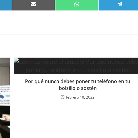
PARTIR
COMPARTIR
COMPARTIR
COMPA
EN
EN
EN
KEDIN
EMAIL
WHATSAPP
TELEG
Por qué nunca debes poner tu teléfono en tu
bolsillo o sostén
febrero 10, 2022