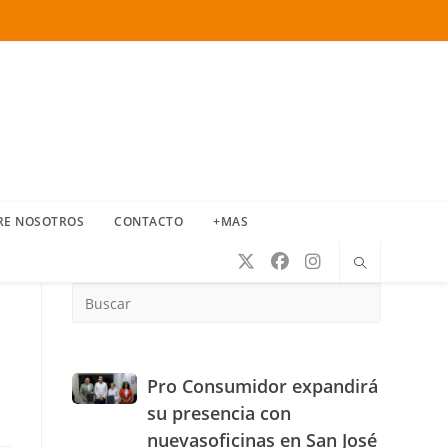
RE NOSOTROS
CONTACTO
+MAS
Press
Escape
to
close
the
Pro
Pro Consumidor expandirá
search
Consumidor
su presencia con
panel.
expandirá
nuevasoficinas en San José
su