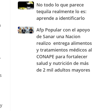
JAECO
combustibles
No
No todo lo que parece
durante
todo
tequila realmente lo es:
la
lo
semana
aprende a identificarlo
que
del
n
parece
25
Afp
Afp Popular con el apoyo
tequila
al
Popular
realmente
de Sanar una Nacion
31
con
lo
realizo entrega alimentos
de
el
es:
julio
y tratamientos médicos al
apoyo
aprende
de
de
a
CONAPE para fortalecer
.
2026
Sanar
identificarlo
salud y nutrición de más
una
de 2 mil adultos mayores
Nacion
s
realizo
entrega
alimentos
y
tratamientos
médicos
 y
al