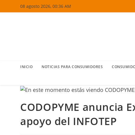
Ir
08 agosto 2026, 00:36 AM
al
contenido
INICIO
NOTICIAS PARA CONSUMIDORES
CONSUMIDO
CODOPYME anuncia Ex
apoyo del INFOTEP