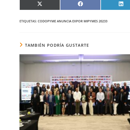
COMPARTIR
COMPARTIR
COM
EN
EN
EN
X
FACEBOOK
LIN
(TWITTER)
ETIQUETAS
:
CODOPYME ANUNCIA EXPOR MIPYMES 20233
TAMBIÉN PODRÍA GUSTARTE