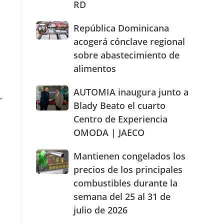
RD
actuación
humanizada
e
República
República Dominicana
y
Dominicana
dentro
acogerá cónclave regional
acogerá
de
sobre abastecimiento de
cónclave
los
alimentos
regional
parámetros
sobre
legales
abastecimiento
AUTOMIA
AUTOMIA inaugura junto a
de
r
de
inaugura
RD
Blady Beato el cuarto
alimentos
junto
Centro de Experiencia
a
OMODA | JAECO
Blady
Beato
el
Mantienen
Mantienen congelados los
cuarto
congelados
precios de los principales
Centro
los
combustibles durante la
de
precios
Experiencia
semana del 25 al 31 de
de
OMODA
los
julio de 2026
|
principales