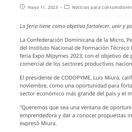
Publicación
Categoría
mayo 11, 2023
Noticias para consumidore
de
de
la
la
entrada:
entrada:
La feria tiene como objetivo fortalecer, unir y 
La Confederación Dominicana de la Micro, 
del Instituto Nacional de Formación Técnico 
feria Expo Mipymes 2023, con el objetivo de 
comercial de los sectores productivos nacion
El presidente de CODOPYME, Luis Miura, califi
noviembre, como una oportunidad para fortal
sector económico más grande del país y el m
“Queremos que sea una ventana de oportuni
emprendedora y dar a conocer propuestas i
expresó Miura.