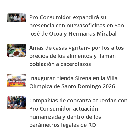
to
clo
the
Pro
Pro Consumidor expandirá su
sea
Consumidor
presencia con nuevasoficinas en San
pan
expandirá
José de Ocoa y Hermanas Mirabal
su
presencia
Amas
Amas de casas «gritan» por los altos
con
de
nuevasoficinas
precios de los alimentos y llaman
casas
en
población a cacerolazos
«gritan»
San
por
José
Inauguran
Inauguran tienda Sirena en la Villa
los
de
tienda
altos
Olímpica de Santo Domingo 2026
Ocoa
Sirena
precios
y
en
de
Hermanas
Compañías
Compañías de cobranza acuerdan con
la
los
Mirabal
de
Pro Consumidor actuación
Villa
alimentos
cobranza
Olímpica
humanizada y dentro de los
y
acuerdan
de
llaman
parámetros legales de RD
con
Santo
población
Pro
Domingo