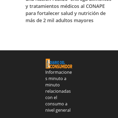
con
lo
25
y tratamientos médicos al CONAPE
el
es:
al
para fortalecer salud y nutrición de
apoyo
aprende
31
de
a
más de 2 mil adultos mayores
de
Sanar
identificarlo
julio
una
de
Nacion
2026
realizo
entrega
alimentos
y
tratamientos
médicos
Informacione
al
s minuto a
CONAPE
minuto
para
fortalecer
relacionadas
salud
con el
y
consumo a
nutrición
nivel general
de