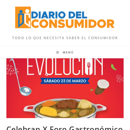
Ir
al
contenido
TODO LO QUE NECESITA SABER EL CONSUMIDOR
MENÚ
Celebran X Foro Gastronómico