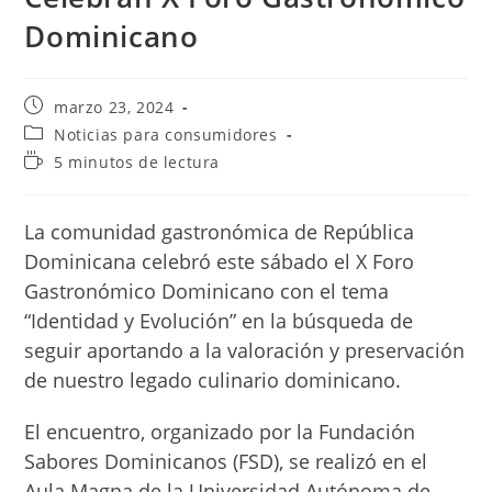
Dominicano
Publicación
marzo 23, 2024
de
Categoría
Noticias para consumidores
la
de
Tiempo
5 minutos de lectura
entrada:
la
de
entrada:
lectura:
La comunidad gastronómica de República
Dominicana celebró este sábado el X Foro
Gastronómico Dominicano con el tema
“Identidad y Evolución” en la búsqueda de
seguir aportando a la valoración y preservación
de nuestro legado culinario dominicano.
El encuentro, organizado por la Fundación
Sabores Dominicanos (FSD), se realizó en el
Aula Magna de la Universidad Autónoma de