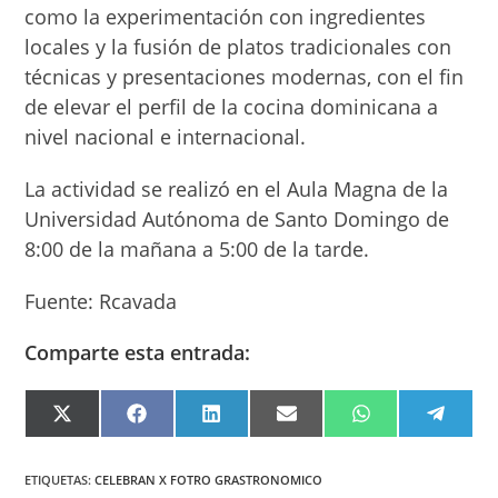
como la experimentación con ingredientes
locales y la fusión de platos tradicionales con
técnicas y presentaciones modernas, con el fin
de elevar el perfil de la cocina dominicana a
nivel nacional e internacional.
La actividad se realizó en el Aula Magna de la
Universidad Autónoma de Santo Domingo de
8:00 de la mañana a 5:00 de la tarde.
Fuente: Rcavada
Comparte esta entrada:
COMPARTIR
COMPARTIR
COMPARTIR
COMPARTIR
COMPARTIR
COMPA
EN
EN
EN
EN
EN
EN
X
FACEBOOK
LINKEDIN
EMAIL
WHATSAPP
TELEG
(TWITTER)
ETIQUETAS
:
CELEBRAN X FOTRO GRASTRONOMICO