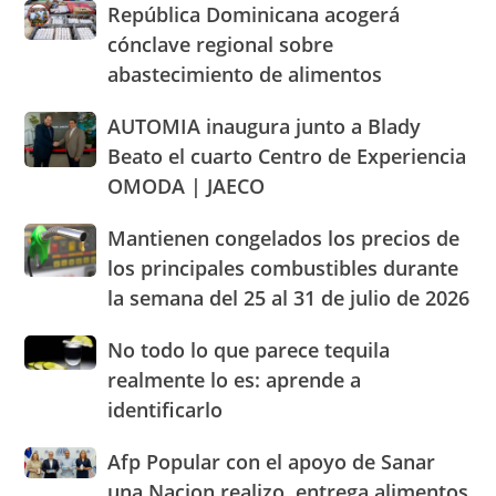
a
Consumidor
República
República Dominicana acogerá
2026
cacerolazos
actuación
Dominicana
cónclave regional sobre
humanizada
acogerá
abastecimiento de alimentos
y
cónclave
dentro
regional
AUTOMIA
AUTOMIA inaugura junto a Blady
de
sobre
inaugura
los
abastecimiento
Beato el cuarto Centro de Experiencia
junto
parámetros
de
OMODA | JAECO
a
legales
alimentos
Blady
de
Mantienen
Mantienen congelados los precios de
Beato
RD
congelados
el
los principales combustibles durante
los
cuarto
la semana del 25 al 31 de julio de 2026
precios
Centro
de
de
No
No todo lo que parece tequila
los
Experiencia
todo
principales
realmente lo es: aprende a
OMODA
lo
combustibles
|
identificarlo
que
durante
JAECO
parece
la
Afp
Afp Popular con el apoyo de Sanar
tequila
semana
Popular
realmente
una Nacion realizo entrega alimentos
del