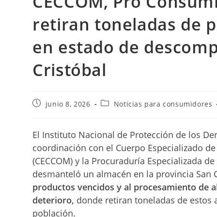
CECCOM, Pro Consumid
retiran toneladas de 
en estado de descomp
Cristóbal
Publicación
Categoría
junio 8, 2026
Noticias para consumidores
de
de
la
la
entrada:
entrada:
El Instituto Nacional de Protección de los 
coordinación con el Cuerpo Especializado d
(CECCOM) y la Procuraduría Especializada de 
desmanteló un almacén en la provincia San C
productos vencidos y al procesamiento de a
deterioro
,
donde retiran toneladas de estos a
población.