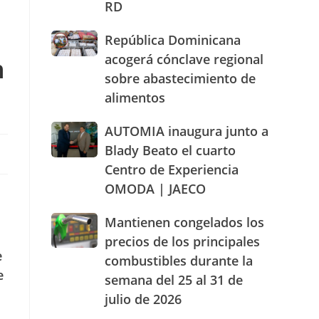
RD
actuación
humanizada
República
República Dominicana
y
Dominicana
dentro
acogerá cónclave regional
n
acogerá
de
sobre abastecimiento de
cónclave
los
alimentos
regional
parámetros
sobre
legales
abastecimiento
AUTOMIA
AUTOMIA inaugura junto a
de
de
inaugura
RD
Blady Beato el cuarto
alimentos
junto
Centro de Experiencia
a
OMODA | JAECO
Blady
Beato
el
Mantienen
Mantienen congelados los
cuarto
congelados
precios de los principales
Centro
los
e
combustibles durante la
de
precios
e
Experiencia
semana del 25 al 31 de
de
OMODA
los
julio de 2026
|
principales