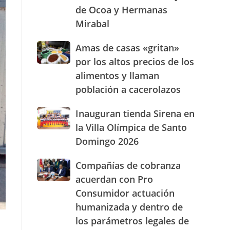
de Ocoa y Hermanas
presencia
con
Mirabal
nuevasoficinas
en
Amas
Amas de casas «gritan»
San
de
por los altos precios de los
José
casas
de
alimentos y llaman
«gritan»
Ocoa
población a cacerolazos
por
y
los
Hermanas
altos
Inauguran
Inauguran tienda Sirena en
Mirabal
precios
tienda
la Villa Olímpica de Santo
de
Sirena
Domingo 2026
los
en
alimentos
la
Compañías
Compañías de cobranza
y
Villa
de
llaman
Olímpica
acuerdan con Pro
cobranza
población
de
Consumidor actuación
acuerdan
a
Santo
humanizada y dentro de
con
cacerolazos
Domingo
Pro
2026
los parámetros legales de
Consumidor