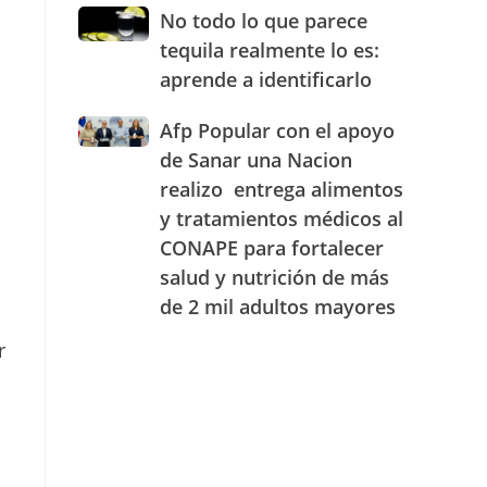
JAECO
combustibles
No
No todo lo que parece
durante
todo
tequila realmente lo es:
la
lo
semana
aprende a identificarlo
que
del
parece
25
Afp
Afp Popular con el apoyo
tequila
al
Popular
realmente
de Sanar una Nacion
31
con
lo
realizo entrega alimentos
de
el
es:
a
julio
y tratamientos médicos al
apoyo
aprende
de
de
a
CONAPE para fortalecer
2026
Sanar
identificarlo
salud y nutrición de más
una
de 2 mil adultos mayores
Nacion
realizo
r
entrega
alimentos
y
tratamientos
médicos
al