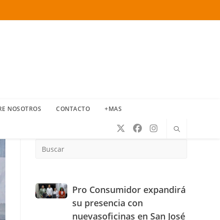
RE NOSOTROS
CONTACTO
+MAS
Press
Escape
to
close
the
Pro
Pro Consumidor expandirá
search
Consumidor
su presencia con
panel.
expandirá
nuevasoficinas en San José
su