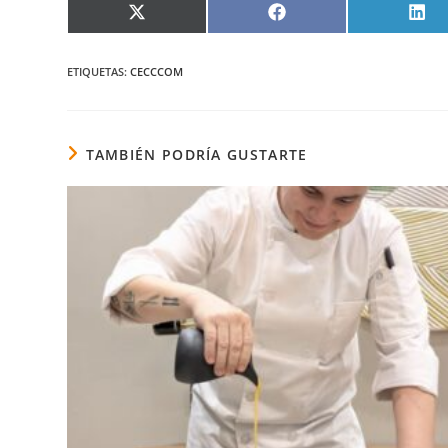
COMPARTIR
COMPARTIR
COM
EN
EN
EN
X
FACEBOOK
LIN
(TWITTER)
ETIQUETAS
:
CECCCOM
TAMBIÉN PODRÍA GUSTARTE