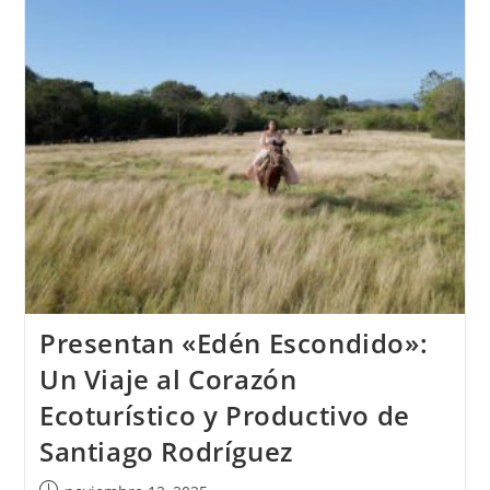
Playa
Nueva
Romana
Se
Alza
Con
El
Premio
Al
‘Mejor
Campo
De
Golf
De
República
Dominicana
2025
Presentan «Edén Escondido»:
Un Viaje al Corazón
Ecoturístico y Productivo de
Santiago Rodríguez