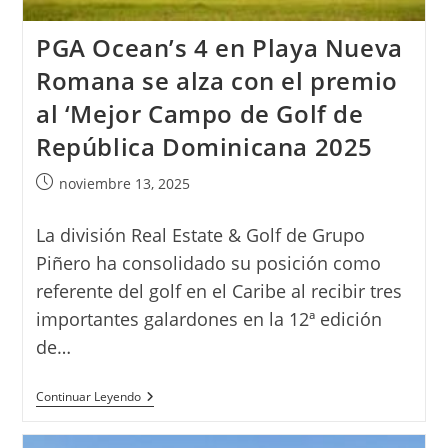
PGA Ocean’s 4 en Playa Nueva
Romana se alza con el premio
al ‘Mejor Campo de Golf de
República Dominicana 2025
Publicación
noviembre 13, 2025
de
la
La división Real Estate & Golf de Grupo
entrada:
Piñero ha consolidado su posición como
referente del golf en el Caribe al recibir tres
importantes galardones en la 12ª edición
de…
PGA
Continuar Leyendo
Ocean’s
4
En