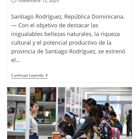
Publicación
noviembre 12, 2025
de
la
Santiago Rodríguez, República Dominicana.
entrada:
— Con el objetivo de destacar las
inigualables bellezas naturales, la riqueza
cultural y el potencial productivo de la
provincia de Santiago Rodríguez, se estrenó
el…
Presentan
Continuar Leyendo
«Edén
Escondido»:
Un
Viaje
Al
Corazón
Ecoturístico
Y
Productivo
De
Santiago
Rodríguez