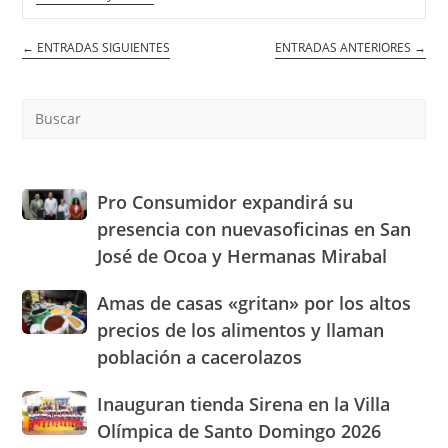
De
La
FILSD
←
ENTRADAS SIGUIENTES
ENTRADAS ANTERIORES
→
Este
Lunes
Por
La
Pre
Tarde:
Es
Agenda
to
Completa
Y
clo
Horarios
the
Pro
Pro Consumidor expandirá su
sea
Consumidor
presencia con nuevasoficinas en San
pan
expandirá
José de Ocoa y Hermanas Mirabal
su
presencia
Amas
Amas de casas «gritan» por los altos
con
de
nuevasoficinas
precios de los alimentos y llaman
casas
en
población a cacerolazos
«gritan»
San
por
José
Inauguran
Inauguran tienda Sirena en la Villa
los
de
tienda
altos
Olímpica de Santo Domingo 2026
Ocoa
Sirena
precios