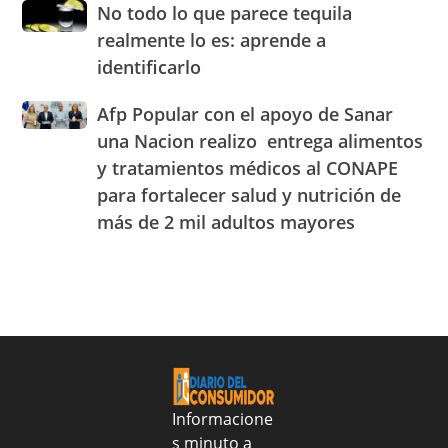
No
No todo lo que parece tequila
los
Experiencia
todo
principales
realmente lo es: aprende a
OMODA
lo
combustibles
|
identificarlo
que
durante
JAECO
parece
la
Afp
Afp Popular con el apoyo de Sanar
tequila
semana
Popular
realmente
una Nacion realizo entrega alimentos
del
con
lo
25
y tratamientos médicos al CONAPE
el
es:
al
para fortalecer salud y nutrición de
apoyo
aprende
31
de
a
más de 2 mil adultos mayores
de
Sanar
identificarlo
julio
una
de
Nacion
2026
realizo
entrega
alimentos
y
tratamientos
médicos
Informacione
al
s minuto a
CONAPE