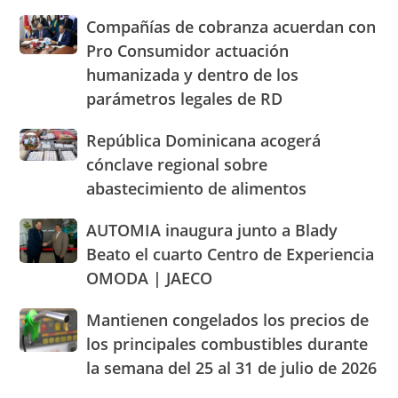
y
en
de
Hermanas
Compañías
Compañías de cobranza acuerdan con
la
los
Mirabal
de
Pro Consumidor actuación
Villa
alimentos
cobranza
Olímpica
humanizada y dentro de los
y
acuerdan
de
llaman
parámetros legales de RD
con
Santo
población
Pro
Domingo
a
Consumidor
República
República Dominicana acogerá
2026
cacerolazos
actuación
Dominicana
cónclave regional sobre
humanizada
acogerá
abastecimiento de alimentos
y
cónclave
dentro
regional
AUTOMIA
AUTOMIA inaugura junto a Blady
de
sobre
inaugura
los
abastecimiento
Beato el cuarto Centro de Experiencia
junto
parámetros
de
OMODA | JAECO
a
legales
alimentos
Blady
de
Mantienen
Mantienen congelados los precios de
Beato
RD
congelados
el
los principales combustibles durante
los
cuarto
la semana del 25 al 31 de julio de 2026
precios
Centro
de
de